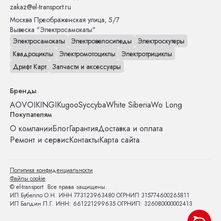
zakaz@el-transport.ru
Москва
Преображенская улица, 5/7
Вывеска "Электросамокаты"
Электросамокаты
Электровелосипеды
Электроскутеры
Квадроциклы
Электромотоциклы
Электротрициклы
Дрифт Карт
Запчасти и аксессуары
Бренды
AOVO
IKINGI
Kugoo
Syccyba
White Siberia
Wo Long
Покупателям
О компании
Блог
Гарантия
Доставка и оплата
Ремонт и сервис
Контакты
Карта сайта
Политика конфиденциальности
Файлы cookie
© el-transport Все права защищены.
ИП Бубелло О.Н. ИНН 773123963480 ОГРНИП 315774600265811
ИП Балдин П.Г. ИНН: 661221299635 ОГРНИП: 326080000002413