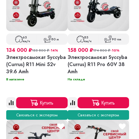
65
85
80 м
90 км
км/ч
км/ч
134 000
₽
158 000
₽
155 800
₽
-14%
174 800
₽
-10%
Электросамокат Syccyba
Электросамокат Syccyba
(Currus) R11 Mini 52v
(Currus) R11 Pro 60V 38
39.6 Amh
Amh
В магазине
На складе
Купить
Купить
Связаться с экспертом
Связаться с экспертом