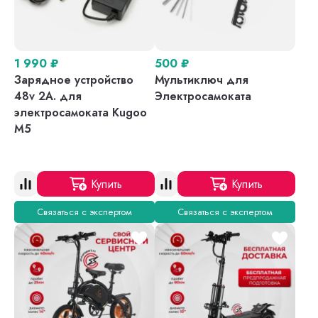
1 990
₽
500
₽
Зарядное устройство
Мультиключ для
48v 2A. для
Электросамоката
электросамоката Kugoo
M5
Купить
Купить
Связаться с экспертом
Связаться с экспертом