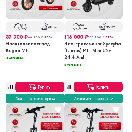
40
60
25 км
80 км
км/ч
км/ч
37 900
₽
116 000
₽
44 900
₽
-16%
139 900
₽
-17%
Электровелосипед
Электросамокат Syccyba
Kugoo V1
(Currus) R11 Mini 52v
24.4 Amh
В магазине
В магазине
Купить
Купить
Связаться с экспертом
Связаться с экспертом