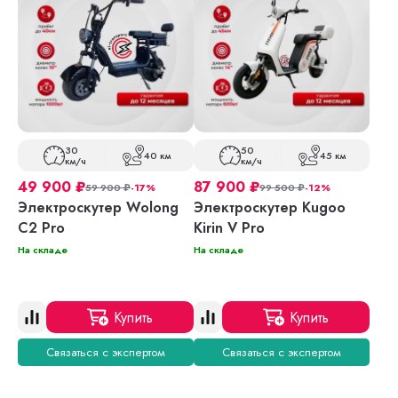
30
50
40 км
45 км
км/ч
км/ч
49 900
₽
87 900
₽
59 900
₽
-17%
99 500
₽
-12%
Электроскутер Wolong
Электроскутер Kugoo
C2 Pro
Kirin V Pro
На складе
На складе
Купить
Купить
Связаться с экспертом
Связаться с экспертом