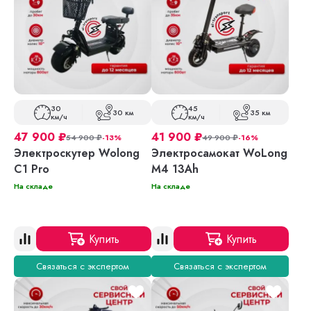
30
45
30 км
35 км
км/ч
км/ч
47 900
₽
41 900
₽
54 900
₽
-13%
49 900
₽
-16%
Электроскутер Wolong
Электросамокат WoLong
C1 Pro
M4 13Ah
На складе
На складе
Купить
Купить
Связаться с экспертом
Связаться с экспертом