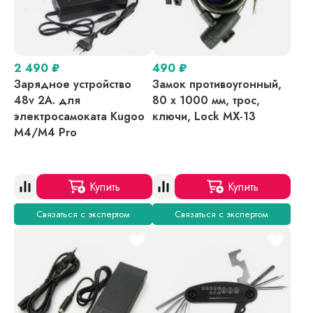
2 490
₽
490
₽
Зарядное устройство
Замок противоугонный,
48v 2A. для
80 х 1000 мм, трос,
электросамоката Kugoo
ключи, Lock MX-13
M4/M4 Pro
Купить
Купить
Связаться с экспертом
Связаться с экспертом