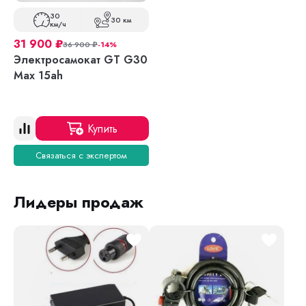
30
30 км
км/ч
31 900
₽
36 900
₽
-14%
Электросамокат GT G30
Max 15ah
Купить
Связаться с экспертом
Лидеры продаж