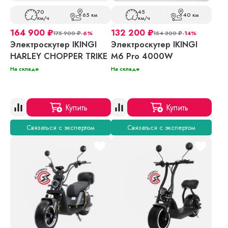
70
45
65 км
40 км
км/ч
км/ч
164 900
₽
132 200
₽
175 900
₽
-6%
154 300
₽
-14%
Электроскутер IKINGI
Электроскутер IKINGI
HARLEY CHOPPER TRIKE
M6 Pro 4000W
На складе
На складе
Купить
Купить
Связаться с экспертом
Связаться с экспертом