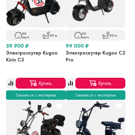
50
50
40 м
50 м
км/ч
км/ч
59 900
₽
99 000
₽
Электроскутер Kugoo
Электроскутер Kugoo С3
Kirin C3
Pro
Купить
Купить
Связаться с экспертом
Связаться с экспертом