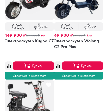
60
48
70 км
30 м
км/ч
км/ч
149 900
₽
49 900
₽
164 900
₽
-9%
57 400
₽
-13%
Электроскутер Kugoo С7
Электроскутер Wolong
C2 Pro Plus
Купить
Купить
Связаться с экспертом
Связаться с экспертом