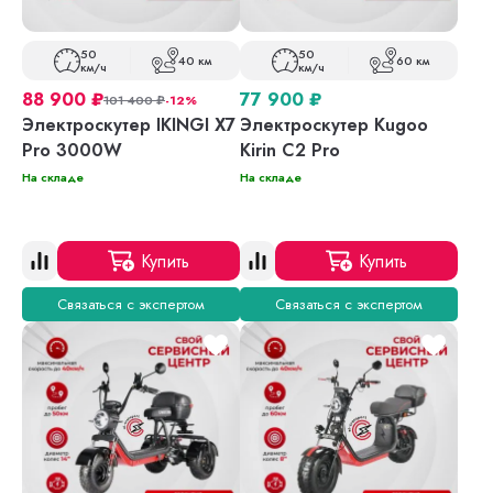
50
50
40 км
60 км
км/ч
км/ч
88 900
₽
77 900
₽
101 400
₽
-12%
Электроскутер IKINGI X7
Электроскутер Kugoo
Pro 3000W
Kirin C2 Pro
На складе
На складе
Купить
Купить
Связаться с экспертом
Связаться с экспертом