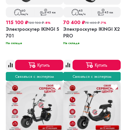
60
45
45 км
45 км
км/ч
км/ч
115 100
₽
70 400
₽
125 100
₽
-8%
75 400
₽
-7%
Электроскутер IKINGI S
Электроскутер IKINGI X2
701
PRO
На складе
На складе
Купить
Купить
Связаться с экспертом
Связаться с экспертом