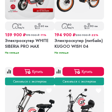
75
80
60 км
80 км
км/ч
км/ч
159 900
₽
194 900
₽
178 900
₽
-11%
250 900
₽
-22%
Электроскутер WHITE
Электроскутер (питбайк)
SIBERIA PRO MAX
KUGOO WISH 04
На складе
На складе
Купить
Купить
Связаться с экспертом
Связаться с экспертом