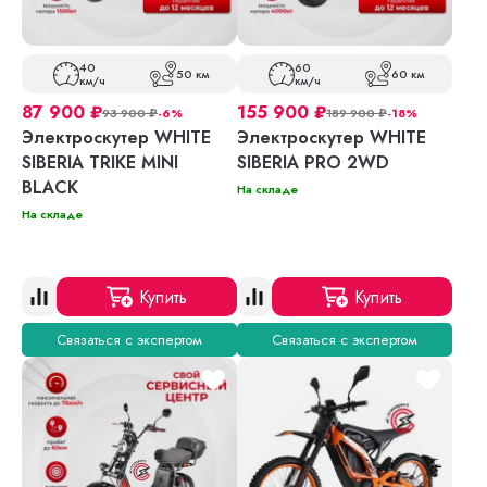
40
60
50 км
60 км
км/ч
км/ч
87 900
₽
155 900
₽
93 900
₽
-6%
189 900
₽
-18%
Электроскутер WHITE
Электроскутер WHITE
SIBERIA TRIKE MINI
SIBERIA PRO 2WD
BLACK
На складе
На складе
Купить
Купить
Связаться с экспертом
Связаться с экспертом