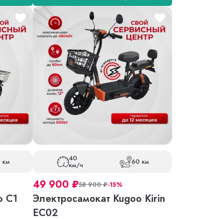
40
 км
60 км
км/ч
49 900
₽
58 900
₽
-15%
o C1
Электросамокат Kugoo Kirin
EC02