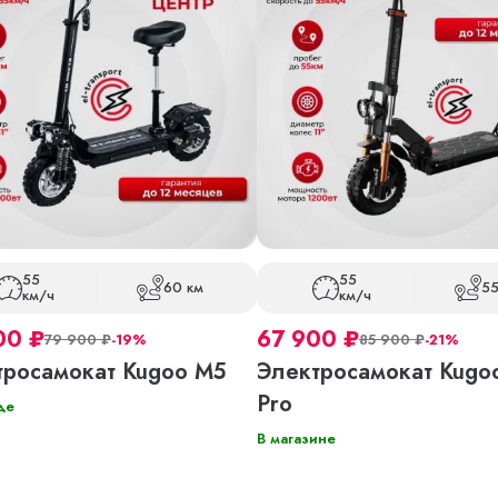
55
55
60 км
55
км/ч
км/ч
00
₽
67 900
₽
79 900
₽
-19%
85 900
₽
-21%
тросамокат Kugoo M5
Электросамокат Kugo
Pro
де
В магазине