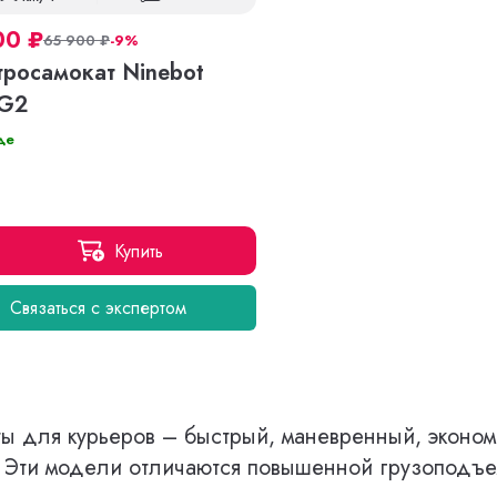
00
₽
65 900
₽
-9%
тросамокат Ninebot
G2
де
Купить
Связаться с экспертом
ты для курьеров – быстрый, маневренный, эконо
я. Эти модели отличаются повышенной грузоподъ