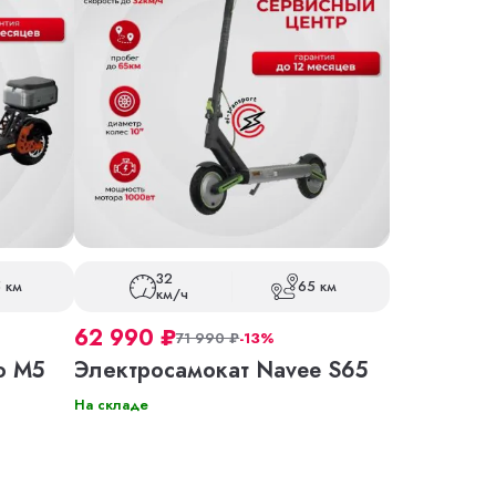
32
 км
65 км
км/ч
62 990
₽
71 990
₽
-13%
o M5
Электросамокат Navee S65
На складе