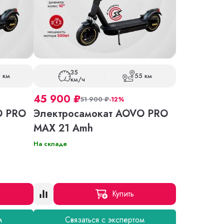
35
 км
55 км
км/ч
45 900
₽
51 900
₽
-12%
O PRO
Электросамокат AOVO PRO
MAX 21 Amh
На складе
Купить
м
Связаться с экспертом