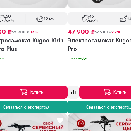
50
45
45 км
45
км/ч
км/ч
00
₽
47 900
₽
59 900
₽
-17%
57 900
₽
-17%
росамокат Kugoo Kirin
Электросамокат Kugo
o Plus
Pro
де
На складе
Купить
Купить
Связаться с экспертом
Связаться с эксперто