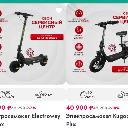
50
40
60 км
30
км/ч
км/ч
90
₽
40 900
₽
69 990
₽
-7%
49 900
₽
-18%
росамокат Electroway
Электросамокат Kugo
ax
Plus