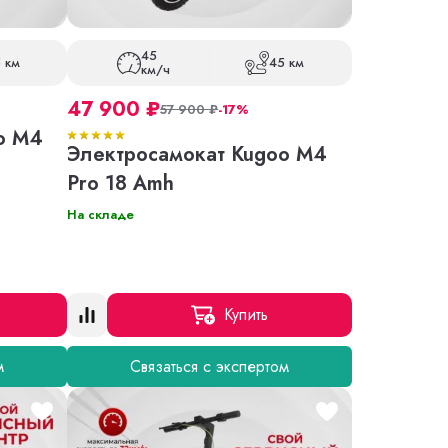
45
 км
45 км
км/ч
47 900
₽
57 900
₽
-17%
o M4
Электросамокат Kugoo M4
Pro 18 Amh
На складе
Купить
м
Связаться с экспертом