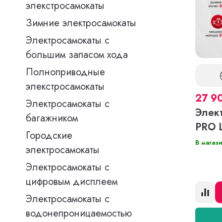
элекстросамокаты
Зимние электросамокаты
Электросамокаты с
большим запасом хода
Полноприводные
элекстросамокаты
27 9
Электросамокаты с
Элек
багажником
PRO 
Городские
В магаз
электросамокаты
Электросамокаты с
цифровым дисплеем
Электросамокаты с
водонепроницаемостью