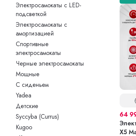
Электросамокаты с LED-
подсветкой
Электросамокаты с
амортизацией
Спортивные
электросамокаты
Черные электросамокаты
Мощные
С сиденьем
Yadea
Детские
64 9
Syccyba (Currus)
Элект
Kugoo
X5 M