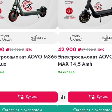
30
35
30 км
45
км/ч
км/ч
00
₽
42 900
₽
32 900
₽
-15%
47 900
₽
-10%
тросамокат AOVO M365
Электросамокат AOV
Lux
MAX 14,5 Amh
ине
На складе
Купить
Купить
Связаться с экспертом
Связаться с эксперто