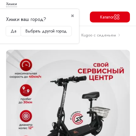
Химки
✖
Каталог
Химки ваш город?
Да
Выбрать другой город
Продолжить
Перейти в корзину
Главная
Электросамокаты
Kugoo
Kugoo с сиденьем
Электросамокат Kugoo C1 Plus