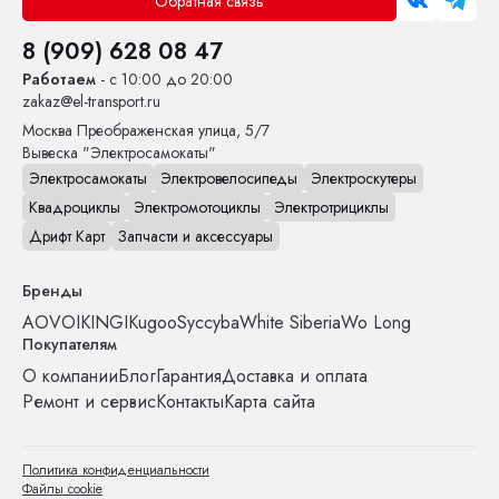
Обратная связь
8 (909) 628 08 47
Работаем
- с 10:00 до 20:00
zakaz@el-transport.ru
Москва
Преображенская улица, 5/7
Вывеска "Электросамокаты"
Электросамокаты
Электровелосипеды
Электроскутеры
Квадроциклы
Электромотоциклы
Электротрициклы
Дрифт Карт
Запчасти и аксессуары
Бренды
AOVO
IKINGI
Kugoo
Syccyba
White Siberia
Wo Long
Покупателям
О компании
Блог
Гарантия
Доставка и оплата
Ремонт и сервис
Контакты
Карта сайта
Политика конфиденциальности
Файлы cookie