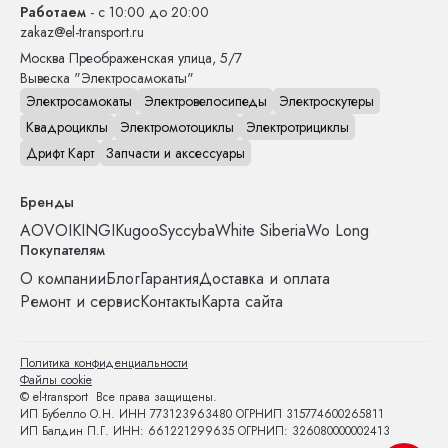
Работаем
- с 10:00 до 20:00
zakaz@el-transport.ru
Москва
Преображенская улица, 5/7
Вывеска "Электросамокаты"
Электросамокаты
Электровелосипеды
Электроскутеры
Квадроциклы
Электромотоциклы
Электротрициклы
Дрифт Карт
Запчасти и аксессуары
Бренды
AOVO
IKINGI
Kugoo
Syccyba
White Siberia
Wo Long
Покупателям
О компании
Блог
Гарантия
Доставка и оплата
Ремонт и сервис
Контакты
Карта сайта
Политика конфиденциальности
Файлы cookie
© el-transport Все права защищены.
ИП Бубелло О.Н. ИНН 773123963480 ОГРНИП 315774600265811
ИП Балдин П.Г. ИНН: 661221299635 ОГРНИП: 326080000002413