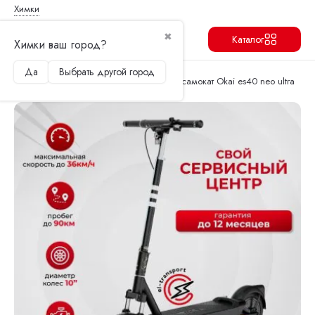
Химки
✖
Каталог
Химки ваш город?
Да
Выбрать другой город
Продолжить
Перейти в корзину
Главная
Электросамокаты
Электросамокат Okai es40 neo ultra