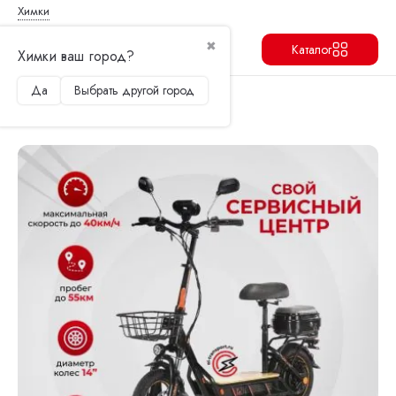
Химки
✖
Каталог
Химки ваш город?
Да
Выбрать другой город
Продолжить
Перейти в корзину
Главная
Электросамокаты
Kugoo
Электросамокат Kugoo C1 Pro Plus