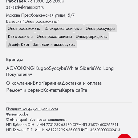
Работаем
- с 10:00 до 20:00
zakaz@el-transport.ru
Москва
Преображенская улица, 5/7
Вывеска "Электросамокаты"
Электросамокаты
Электровелосипеды
Электроскутеры
Квадроциклы
Электромотоциклы
Электротрициклы
Дрифт Карт
Запчасти и аксессуары
Бренды
AOVO
IKINGI
Kugoo
Syccyba
White Siberia
Wo Long
Покупателям
О компании
Блог
Гарантия
Доставка и оплата
Ремонт и сервис
Контакты
Карта сайта
Политика конфиденциальности
Файлы cookie
© el-transport Все права защищены.
ИП Бубелло О.Н. ИНН 773123963480 ОГРНИП 315774600265811
ИП Балдин П.Г. ИНН: 661221299635 ОГРНИП: 326080000002413