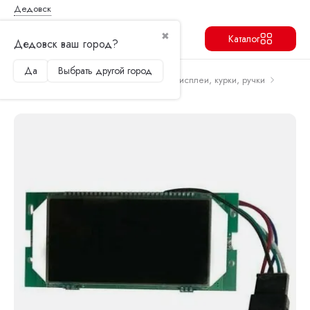
Дедовск
✖
Каталог
Дедовск ваш город?
Да
Выбрать другой город
Продолжить
Перейти в корзину
Главная
Запчасти и аксессуары
Дисплеи, курки, ручки
Дисплей S3 зелёная плата