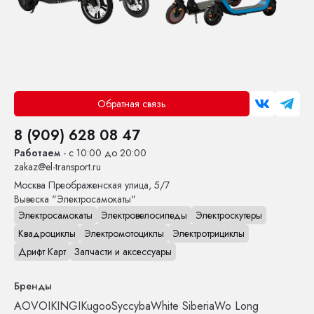
Обратная связь
8 (909) 628 08 47
Работаем
- с 10:00 до 20:00
zakaz@el-transport.ru
Москва
Преображенская улица, 5/7
Вывеска "Электросамокаты"
Электросамокаты
Электровелосипеды
Электроскутеры
Квадроциклы
Электромотоциклы
Электротрициклы
Дрифт Карт
Запчасти и аксессуары
Бренды
AOVO
IKINGI
Kugoo
Syccyba
White Siberia
Wo Long