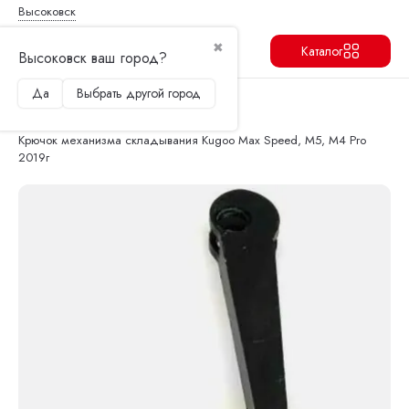
Высоковск
✖
Каталог
Высоковск ваш город?
Да
Выбрать другой город
Продолжить
Перейти в корзину
Главная
Запчасти и аксессуары
Подвеска, рулевые стойки, крылья
Крючок механизма складывания Kugoo Max Speed, M5, M4 Pro
2019г