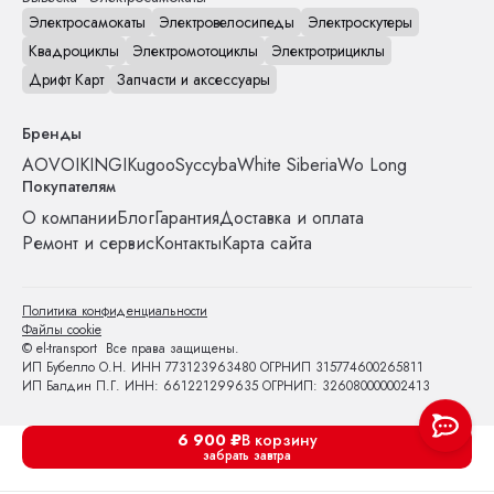
Электросамокаты
Электровелосипеды
Электроскутеры
Квадроциклы
Электромотоциклы
Электротрициклы
Дрифт Карт
Запчасти и аксессуары
Бренды
AOVO
IKINGI
Kugoo
Syccyba
White Siberia
Wo Long
Покупателям
О компании
Блог
Гарантия
Доставка и оплата
Ремонт и сервис
Контакты
Карта сайта
Политика конфиденциальности
Файлы cookie
© el-transport Все права защищены.
ИП Бубелло О.Н. ИНН 773123963480 ОГРНИП 315774600265811
ИП Балдин П.Г. ИНН: 661221299635 ОГРНИП: 326080000002413
6 900
₽
В корзину
забрать завтра