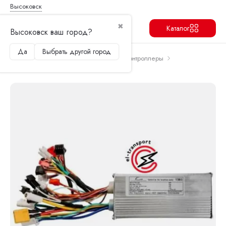
Высоковск
✖
Каталог
Высоковск ваш город?
Да
Выбрать другой город
Продолжить
Перейти в корзину
Главная
Запчасти и аксессуары
Контроллеры
Контроллер для Kugoo V3 Max