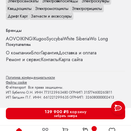
Электросамокаты
Электровелосипеды
Электроскутеры
Квадроциклы
Электромотоциклы
Электротрициклы
Дрифт Карт
Запчасти и аксессуары
Бренды
AOVO
IKINGI
Kugoo
Syccyba
White Siberia
Wo Long
Покупателям
О компании
Блог
Гарантия
Доставка и оплата
Ремонт и сервис
Контакты
Карта сайта
Политика конфиденциальности
Файлы cookie
© el-transport Все права защищены.
ИП Бубелло О.Н. ИНН 773123963480 ОГРНИП 315774600265811
ИП Балдин П.Г. ИНН: 661221299635 ОГРНИП: 326080000002413
139 900
₽
В корзину
забрать завтра