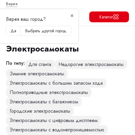
Верея
✖
Каталог
Верея ваш город?
Да
Выбрать другой город
Продолжить
Перейти в корзину
Главная
Электросамокаты
Электросамокаты
По типу:
Для станта
Недорогие элекстросамокаты
Зимние электросамокаты
Электросамокаты с большим запасом хода
Полноприводные элекстросамокаты
Электросамокаты с багажником
Городские электросамокаты
Электросамокаты с цифровым дисплеем
Электросамокаты с водонепроницаемостью