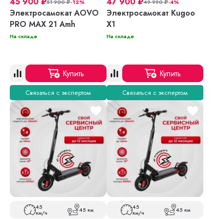
45 900
₽
47 900
₽
51 900
₽
-12%
49 990
₽
-4%
Электросамокат AOVO
Электросамокат Kugoo
PRO MAX 21 Amh
X1
На складе
На складе
Купить
Купить
Связаться с экспертом
Связаться с экспертом
45
45
45 км
45 км
км/ч
км/ч