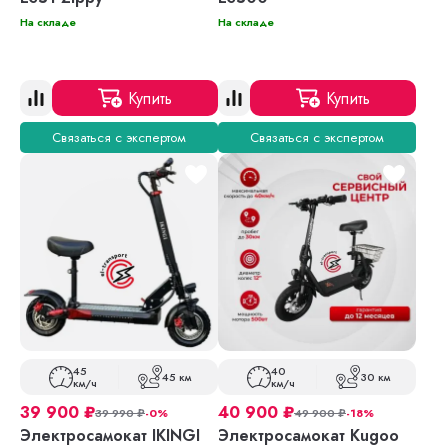
На складе
На складе
Купить
Купить
Связаться с экспертом
Связаться с экспертом
45
40
45 км
30 км
км/ч
км/ч
39 900
₽
40 900
₽
39 990
₽
-0%
49 900
₽
-18%
Электросамокат IKINGI
Электросамокат Kugoo