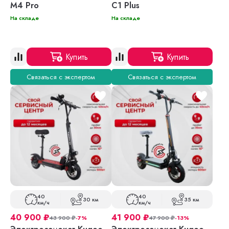
M4 Pro
C1 Plus
На складе
На складе
Купить
Купить
Связаться с экспертом
Связаться с экспертом
40
40
30 км
35 км
км/ч
км/ч
40 900
₽
41 900
₽
43 900
₽
-7%
47 900
₽
-13%