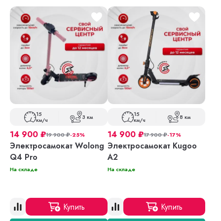
15
15
3 км
8 км
км/ч
км/ч
14 900
₽
14 900
₽
19 900
₽
-25%
17 900
₽
-17%
Электросамокат Wolong
Электросамокат Kugoo
Q4 Pro
A2
На складе
На складе
Купить
Купить