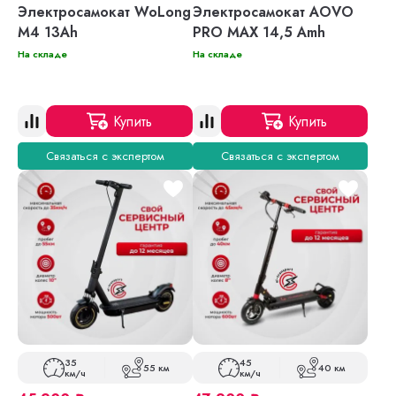
Электросамокат WoLong
Электросамокат AOVO
M4 13Ah
PRO MAX 14,5 Amh
На складе
На складе
Купить
Купить
Связаться с экспертом
Связаться с экспертом
35
45
55 км
40 км
км/ч
км/ч