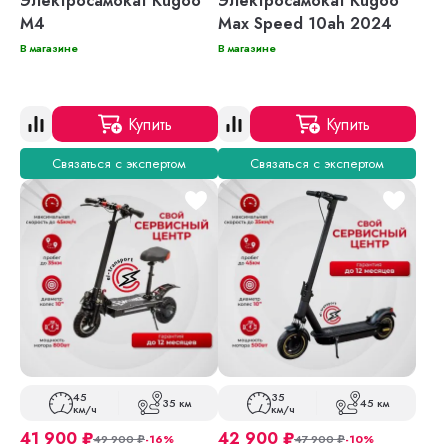
Электросамокат Kugoo
Электросамокат Kugoo
M4
Max Speed 10ah 2024
В магазине
В магазине
Купить
Купить
Связаться с экспертом
Связаться с экспертом
45
35
35 км
45 км
км/ч
км/ч
41 900
₽
42 900
₽
49 900
₽
-16%
47 900
₽
-10%