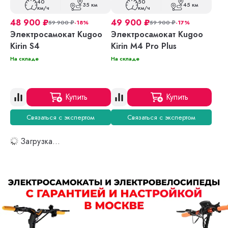
40
50
35 км
45 км
км/ч
км/ч
48 900
₽
49 900
₽
59 900
₽
-18%
59 900
₽
-17%
Электросамокат Kugoo
Электросамокат Kugoo
Kirin S4
Kirin M4 Pro Plus
На складе
На складе
Купить
Купить
Связаться с экспертом
Связаться с экспертом
Загрузка...