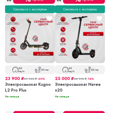
Связаться с экспертом
Связаться с экспертом
30
25
30 км
20 км
км/ч
км/ч
23 900
₽
25 000
₽
29 900
₽
-20%
28 990
₽
-14%
Электросамокат Kugoo
Электросамокат Navee
L2 Pro Plus
n20
На складе
На складе