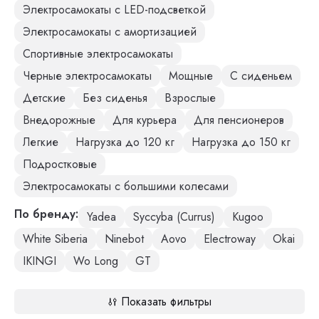
Электросамокаты с LED-подсветкой
Электросамокаты с амортизацией
Спортивные электросамокаты
Черные электросамокаты
Мощные
С сиденьем
Детские
Без сиденья
Взрослые
Внедорожные
Для курьера
Для пенсионеров
Легкие
Нагрузка до 120 кг
Нагрузка до 150 кг
Подростковые
Электросамокаты с большими колесами
По бренду:
Yadea
Syccyba (Currus)
Kugoo
White Siberia
Ninebot
Aovo
Electroway
Okai
IKINGI
Wo Long
GT
Показать фильтры