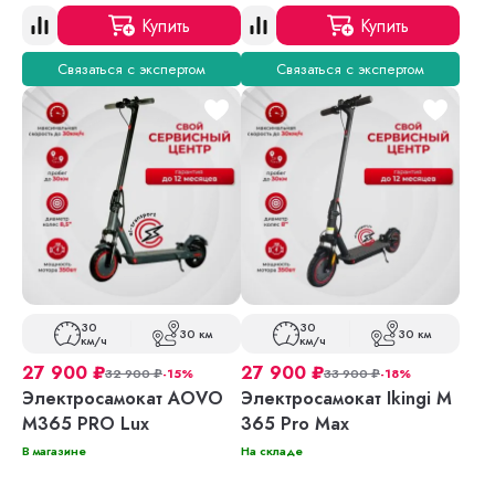
Купить
Купить
Связаться с экспертом
Связаться с экспертом
30
30
30 км
30 км
км/ч
км/ч
27 900
₽
27 900
₽
32 900
₽
-15%
33 900
₽
-18%
Электросамокат AOVO
Электросамокат Ikingi M
M365 PRO Lux
365 Pro Max
В магазине
На складе