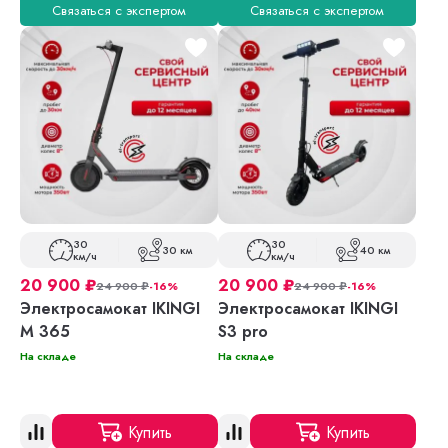
Связаться с экспертом
Связаться с экспертом
30
30
30 км
40 км
км/ч
км/ч
20 900
₽
20 900
₽
24 900
₽
-16%
24 900
₽
-16%
Электросамокат IKINGI
Электросамокат IKINGI
M 365
S3 pro
На складе
На складе
Купить
Купить