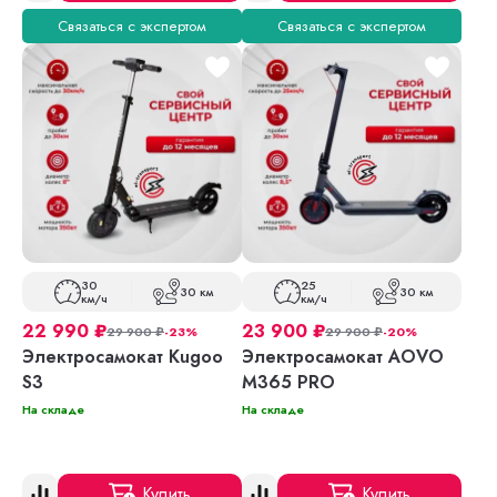
Связаться с экспертом
Связаться с экспертом
30
25
30 км
30 км
км/ч
км/ч
22 990
₽
23 900
₽
29 900
₽
-23%
29 900
₽
-20%
Электросамокат Kugoo
Электросамокат AOVO
S3
M365 PRO
На складе
На складе
Купить
Купить