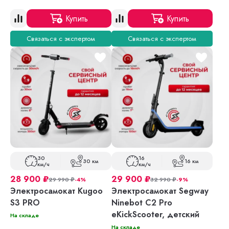
Купить
Купить
Связаться с экспертом
Связаться с экспертом
30
16
30 км
16 км
км/ч
км/ч
28 900
₽
29 900
₽
29 990
₽
-4%
32 990
₽
-9%
Электросамокат Kugoo
Электросамокат Segway
S3 PRO
Ninebot C2 Pro
eKickScooter, детский
На складе
На складе