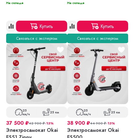
На складе
На складе
Купить
Купить
Связаться с экспертом
Связаться с экспертом
25
25
25 км
25 км
км/ч
км/ч
37 500
₽
38 900
₽
42 900
₽
-13%
44 900
₽
-13%
Электросамокат Okai
Электросамокат Okai
ES51 Zippy
ES500