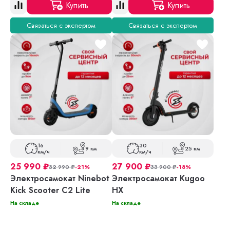
Купить
Купить
Связаться с экспертом
Связаться с экспертом
16
30
9 км
25 км
км/ч
км/ч
25 990
₽
27 900
₽
32 990
₽
-21%
33 900
₽
-18%
Электросамокат Ninebot
Электросамокат Kugoo
Kick Scooter C2 Lite
HX
На складе
На складе