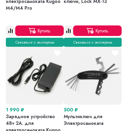
электросамоката Kugoo
ключи, Lock MX-13
M4/M4 Pro
Купить
Купить
Связаться с экспертом
Связаться с экспертом
1 990
₽
500
₽
Зарядное устройство
Мультиключ для
48v 2A. для
Электросамоката
электросамоката Kugoo