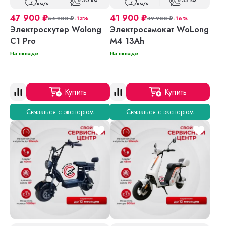
30 км
35 км
км/ч
км/ч
47 900
₽
41 900
₽
54 900
₽
-13%
49 900
₽
-16%
Электроскутер Wolong
Электросамокат WoLong
C1 Pro
M4 13Ah
На складе
На складе
Купить
Купить
Связаться с экспертом
Связаться с экспертом