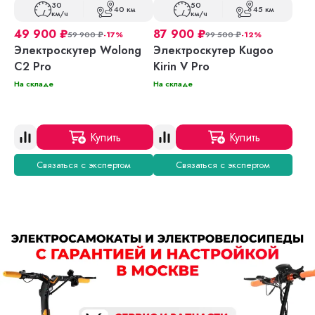
30
50
40 км
45 км
км/ч
км/ч
49 900
₽
87 900
₽
59 900
₽
-17%
99 500
₽
-12%
Электроскутер Wolong
Электроскутер Kugoo
C2 Pro
Kirin V Pro
На складе
На складе
Купить
Купить
Связаться с экспертом
Связаться с экспертом