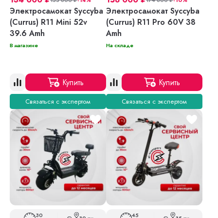
Электросамокат Syccyba
Электросамокат Syccyba
(Currus) R11 Mini 52v
(Currus) R11 Pro 60V 38
39.6 Amh
Amh
В магазине
На складе
Купить
Купить
Связаться с экспертом
Связаться с экспертом
30
45