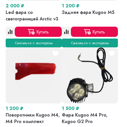
2 000
₽
1 200
₽
Led фара со
Задняя фара Kugoo M5
светограницей Arctic v3
Купить
Купить
Связаться с экспертом
Связаться с экспертом
1 200
₽
1 500
₽
Поворотники Kugoo M4,
Фара Kugoo M4 Pro,
M4 Pro комплект
Kugoo G2 Pro