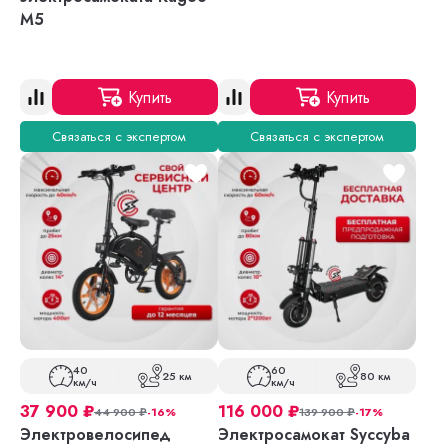
M5
Купить
Купить
Связаться с экспертом
Связаться с экспертом
40
60
25 км
80 км
км/ч
км/ч
37 900
₽
116 000
₽
44 900
₽
-16%
139 900
₽
-17%
Электровелосипед
Электросамокат Syccyba