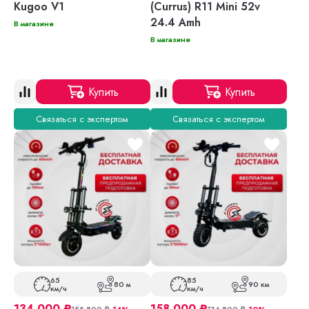
Kugoo V1
(Currus) R11 Mini 52v
24.4 Amh
В магазине
В магазине
Купить
Купить
Связаться с экспертом
Связаться с экспертом
65
85
80 м
90 км
км/ч
км/ч
134 000
₽
158 000
₽
155 800
₽
-14%
174 800
₽
-10%