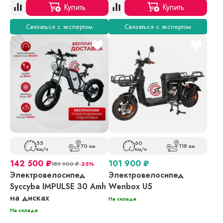
Купить
Купить
Связаться с экспертом
Связаться с экспертом
55
60
70 км
118 км
км/ч
км/ч
142 500
₽
101 900
₽
189 900
₽
-25%
Электровелосипед
Электровелосипед
Syccyba IMPULSE 30 Amh
Wenbox U5
на дисках
На складе
На складе