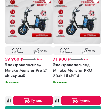
55
55
70 км
70 км
км/ч
км/ч
59 900
₽
71 900
₽
69 900
₽
-14%
78 900
₽
-9%
Электровелосипед
Электровелосипед
Minako Monster Pro 21
Minako Monster PRO
ah черный
30ah LifePO4
На складе
На складе
Купить
Купить