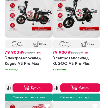
55
55
80 км
80 км
км/ч
км/ч
79 900
₽
79 900
₽
82 600
₽
-3%
82 900
₽
-4%
Электровелосипед
Электровелосипед
Kugoo V3 Pro Max
KUGOO V3 Pro Plus
На складе
В магазине
Купить
Купить
Связаться с экспертом
Связаться с экспертом