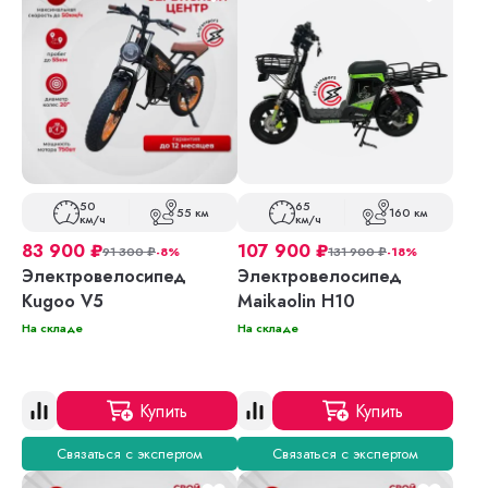
50
65
55 км
160 км
км/ч
км/ч
83 900
₽
107 900
₽
91 300
₽
-8%
131 900
₽
-18%
Электровелосипед
Электровелосипед
Kugoo V5
Maikaolin H10
На складе
На складе
Купить
Купить
Связаться с экспертом
Связаться с экспертом