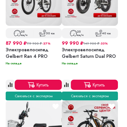
25
25
50 км
40 км
км/ч
км/ч
87 990
₽
99 990
₽
119 900
₽
-27%
149 900
₽
-33%
Электровелосипед
Электровелосипед
Gelbert Ran 4 PRO
Gelbert Saturn Dual PRO
На складе
На складе
Купить
Купить
Связаться с экспертом
Связаться с экспертом