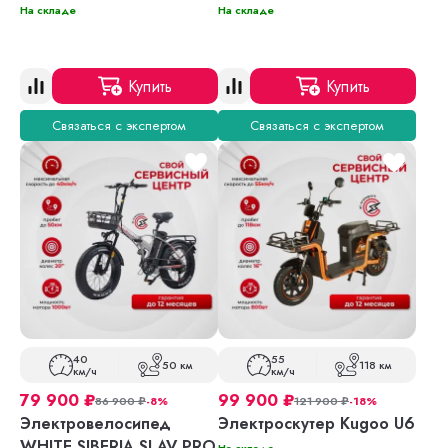
На складе
На складе
Купить
Купить
Связаться с экспертом
Связаться с экспертом
40
55
50 км
118 км
км/ч
км/ч
79 900
₽
99 900
₽
86 900
₽
-8%
121 900
₽
-18%
Электровелосипед
Электроскутер Kugoo U6
WHITE SIBERIA SLAV PRO