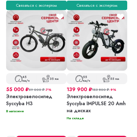
Связаться с экспертом
Связаться с экспертом
45
55
35 км
55 км
км/ч
км/ч
55 000
₽
139 900
₽
59 000
₽
-7%
153 800
₽
-9%
Электровелосипед
Электровелосипед
Syccyba H3
Syccyba IMPULSE 20 Amh
на дисках
В магазине
На складе