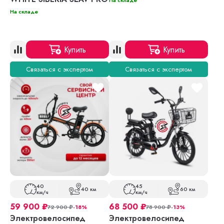
На складе
На складе
Купить
Купить
Связаться с экспертом
Связаться с экспертом
40
45
40 км
60 км
км/ч
км/ч
59 900
₽
68 500
₽
72 900
₽
-18%
78 900
₽
-13%
Электровелосипед
Электровелосипед