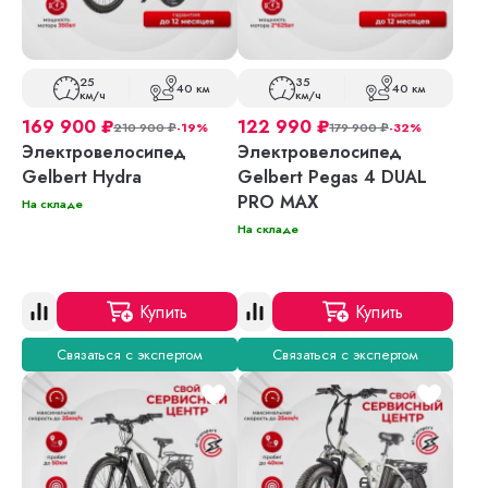
25
35
40 км
40 км
км/ч
км/ч
169 900
₽
122 990
₽
210 900
₽
-19%
179 900
₽
-32%
Электровелосипед
Электровелосипед
Gelbert Hydra
Gelbert Pegas 4 DUAL
PRO MAX
На складе
На складе
Купить
Купить
Связаться с экспертом
Связаться с экспертом