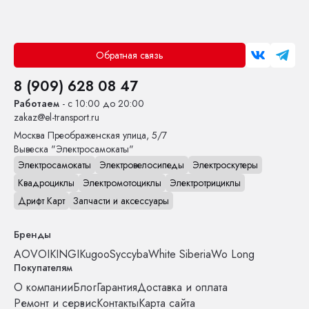
Обратная связь
8 (909) 628 08 47
Работаем
- с 10:00 до 20:00
zakaz@el-transport.ru
Москва
Преображенская улица, 5/7
Вывеска "Электросамокаты"
Электросамокаты
Электровелосипеды
Электроскутеры
Квадроциклы
Электромотоциклы
Электротрициклы
Дрифт Карт
Запчасти и аксессуары
Бренды
AOVO
IKINGI
Kugoo
Syccyba
White Siberia
Wo Long
Покупателям
О компании
Блог
Гарантия
Доставка и оплата
Ремонт и сервис
Контакты
Карта сайта