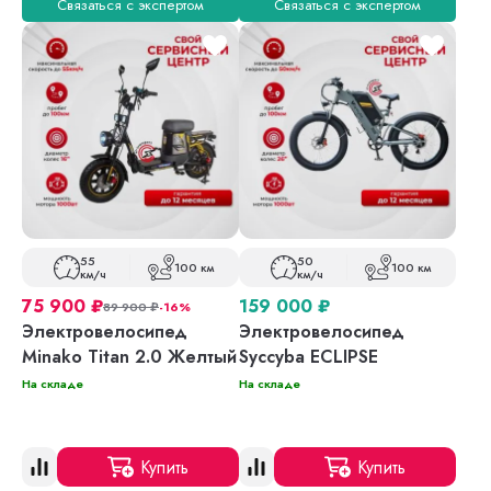
Связаться с экспертом
Связаться с экспертом
55
50
100 км
100 км
км/ч
км/ч
75 900
₽
159 000
₽
89 900
₽
-16%
Электровелосипед
Электровелосипед
Minako Titan 2.0 Желтый
Syccyba ECLIPSE
На складе
На складе
Купить
Купить