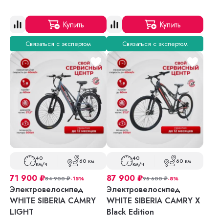
Купить
Купить
Связаться с экспертом
Связаться с экспертом
40
40
60 км
60 км
км/ч
км/ч
71 900
₽
87 900
₽
84 900
₽
-15%
95 600
₽
-8%
Электровелосипед
Электровелосипед
WHITE SIBERIA CAMRY
WHITE SIBERIA CAMRY X
LIGHT
Black Edition