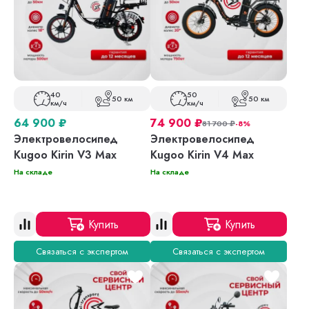
40
50
50 км
50 км
км/ч
км/ч
64 900
₽
74 900
₽
81 700
₽
-8%
Электровелосипед
Электровелосипед
Kugoo Kirin V3 Max
Kugoo Kirin V4 Max
На складе
На складе
Купить
Купить
Связаться с экспертом
Связаться с экспертом