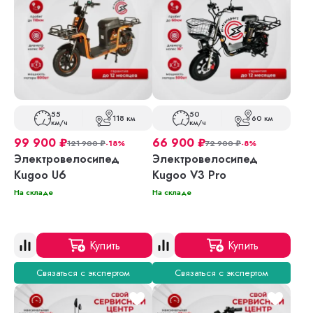
55
50
118 км
60 км
км/ч
км/ч
99 900
₽
66 900
₽
121 900
₽
-18%
72 900
₽
-8%
Электровелосипед
Электровелосипед
Kugoo U6
Kugoo V3 Pro
На складе
На складе
Купить
Купить
Связаться с экспертом
Связаться с экспертом