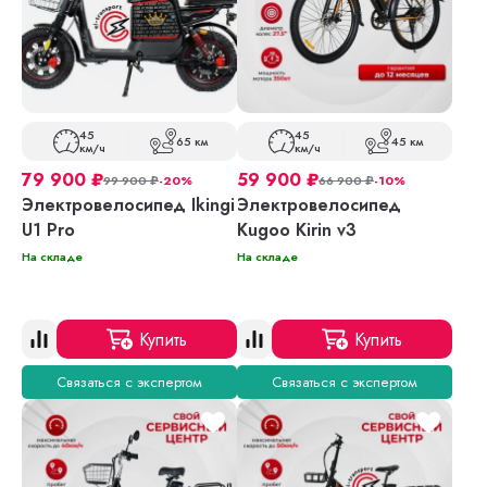
45
45
65 км
45 км
км/ч
км/ч
79 900
₽
59 900
₽
99 900
₽
-20%
66 900
₽
-10%
Электровелосипед Ikingi
Электровелосипед
U1 Pro
Kugoo Kirin v3
На складе
На складе
Купить
Купить
Связаться с экспертом
Связаться с экспертом