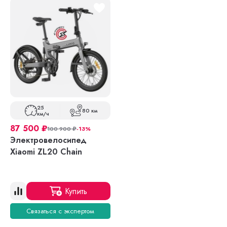
25
80 км
км/ч
87 500
₽
100 900
₽
-13%
Электровелосипед
Xiaomi ZL20 Chain
Купить
Связаться с экспертом