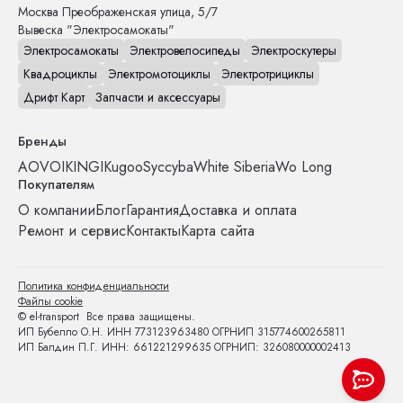
Москва
Преображенская улица, 5/7
Вывеска "Электросамокаты"
Электросамокаты
Электровелосипеды
Электроскутеры
Квадроциклы
Электромотоциклы
Электротрициклы
Дрифт Карт
Запчасти и аксессуары
Бренды
AOVO
IKINGI
Kugoo
Syccyba
White Siberia
Wo Long
Покупателям
О компании
Блог
Гарантия
Доставка и оплата
Ремонт и сервис
Контакты
Карта сайта
Политика конфиденциальности
Файлы cookie
© el-transport Все права защищены.
ИП Бубелло О.Н. ИНН 773123963480 ОГРНИП 315774600265811
ИП Балдин П.Г. ИНН: 661221299635 ОГРНИП: 326080000002413