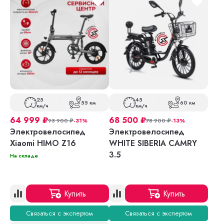
25
45
55 км
60 км
км/ч
км/ч
64 999
₽
68 500
₽
93 900
₽
-31%
78 900
₽
-13%
Электровелосипед
Электровелосипед
Xiaomi HIMO Z16
WHITE SIBERIA CAMRY
3.5
На складе
Купить
Купить
Связаться с экспертом
Связаться с экспертом