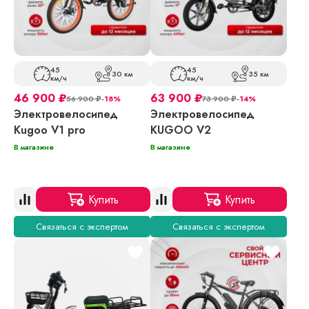
45
45
30 км
35 км
км/ч
км/ч
46 900
₽
63 900
₽
56 900
₽
-18%
73 900
₽
-14%
Электровелосипед
Электровелосипед
Kugoo V1 pro
KUGOO V2
В магазине
В магазине
Купить
Купить
Связаться с экспертом
Связаться с экспертом