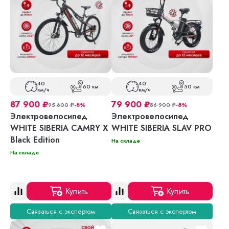
40
40
60 км
50 км
км/ч
км/ч
87 900
₽
79 900
₽
95 600
₽
-8%
86 900
₽
-8%
Электровелосипед
Электровелосипед
WHITE SIBERIA CAMRY X
WHITE SIBERIA SLAV PRO
Black Edition
На складе
На складе
Купить
Купить
Связаться с экспертом
Связаться с экспертом