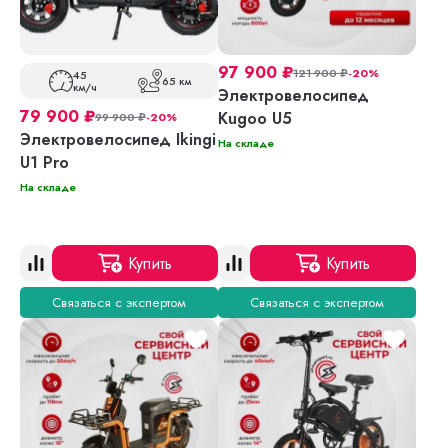
97 900
₽
121 900
₽
-20%
45
65 км
км/ч
Электровелосипед
79 900
₽
Kugoo U5
99 900
₽
-20%
Электровелосипед Ikingi
На складе
U1 Pro
На складе
Купить
Купить
Связаться с экспертом
Связаться с экспертом