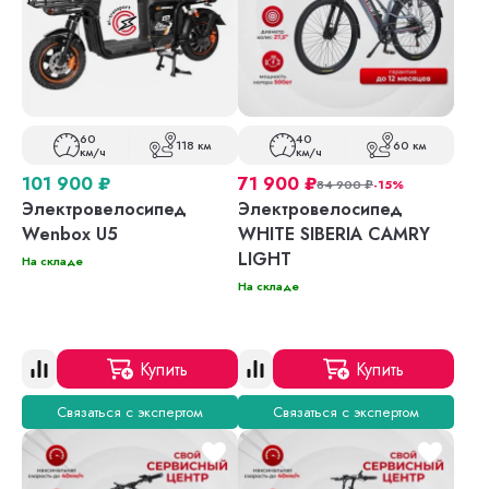
60
40
118 км
60 км
км/ч
км/ч
101 900
₽
71 900
₽
84 900
₽
-15%
Электровелосипед
Электровелосипед
Wenbox U5
WHITE SIBERIA CAMRY
LIGHT
На складе
На складе
Купить
Купить
Связаться с экспертом
Связаться с экспертом