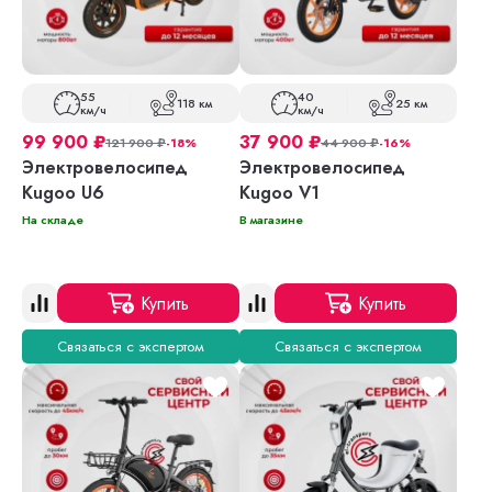
55
40
118 км
25 км
км/ч
км/ч
99 900
₽
37 900
₽
121 900
₽
-18%
44 900
₽
-16%
Электровелосипед
Электровелосипед
Kugoo U6
Kugoo V1
На складе
В магазине
Купить
Купить
Связаться с экспертом
Связаться с экспертом