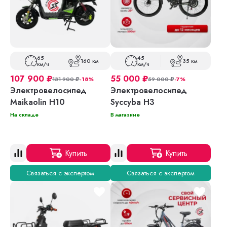
65
45
160 км
35 км
км/ч
км/ч
107 900
₽
55 000
₽
131 900
₽
-18%
59 000
₽
-7%
Электровелосипед
Электровелосипед
Maikaolin H10
Syccyba H3
На складе
В магазине
Купить
Купить
Связаться с экспертом
Связаться с экспертом