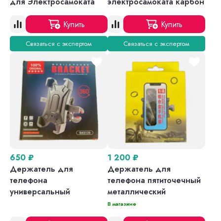
для Электросамоката
электросамоката карбон
Купить
Купить
Связаться с экспертом
Связаться с экспертом
650
₽
1 200
₽
Держатель для
Держатель для
телефона
телефона пятиточечный
универсальный
металлический
В магазине