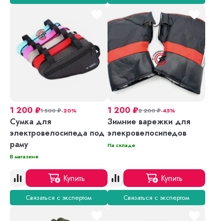
1 200
₽
1 200
₽
1 500
₽
-20%
2 200
₽
-45%
Сумка для
Зимние варежки для
электровелосипеда под
элекровелосипедов
раму
На складе
В магазине
Купить
Купить
Связаться с экспертом
Связаться с экспертом