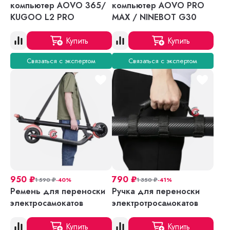
компьютер AOVO 365/
компьютер AOVO PRO
KUGOO L2 PRO
MAX / NINEBOT G30
Купить
Купить
Связаться с экспертом
Связаться с экспертом
950
₽
790
₽
1 590
₽
-40%
1 350
₽
-41%
Ремень для переноски
Ручка для переноски
электросамокатов
электротросамокатов
Купить
Купить