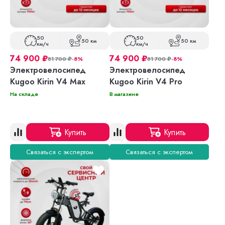
50
50
50 км
50 км
км/ч
км/ч
74 900
₽
74 900
₽
81 700
₽
-8%
81 700
₽
-8%
Электровелосипед
Электровелосипед
Kugoo Kirin V4 Max
Kugoo Kirin V4 Pro
На складе
В магазине
Купить
Купить
Связаться с экспертом
Связаться с экспертом