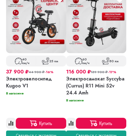
40
60
25 км
80 км
км/ч
км/ч
37 900
₽
116 000
₽
44 900
₽
-16%
139 900
₽
-17%
Электровелосипед
Электросамокат Syccyba
Kugoo V1
(Currus) R11 Mini 52v
24.4 Amh
В магазине
В магазине
Купить
Купить
Связаться с экспертом
Связаться с экспертом