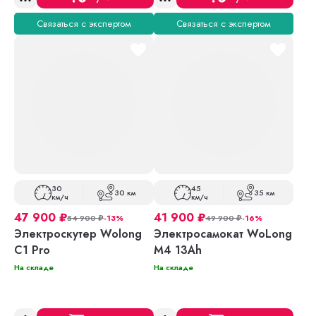
Связаться с экспертом
Связаться с экспертом
30
45
30 км
35 км
км/ч
км/ч
47 900
₽
41 900
₽
54 900
₽
-13%
49 900
₽
-16%
Электроскутер Wolong
Электросамокат WoLong
C1 Pro
M4 13Ah
На складе
На складе