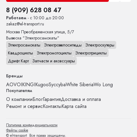
8 (909) 628 08 47
Работаем
- с 10:00 до 20:00
zakaz@el-transport.ru
Москва
Преображенская улица, 5/7
Вывеска "Электросамокаты"
Электросамокаты
Электровелосипеды
Электроскутеры
Квадроциклы
Электромотоциклы
Электротрициклы
Дрифт Карт
Запчасти и аксессуары
Бренды
AOVO
IKINGI
Kugoo
Syccyba
White Siberia
Wo Long
Покупателям
О компании
Блог
Гарантия
Доставка и оплата
Ремонт и сервис
Контакты
Карта сайта
Политика конфиденциальности
Файлы cookie
© el-transport Все права защищены.