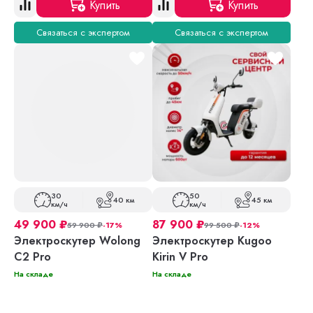
Купить
Купить
Связаться с экспертом
Связаться с экспертом
30
50
40 км
45 км
км/ч
км/ч
49 900
₽
87 900
₽
59 900
₽
-17%
99 500
₽
-12%
Электроскутер Wolong
Электроскутер Kugoo
C2 Pro
Kirin V Pro
На складе
На складе