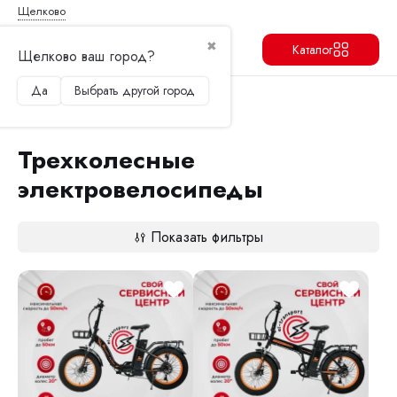
Щелково
✖
Каталог
Щелково ваш город?
Да
Выбрать другой город
Продолжить
Перейти в корзину
Главная
Электровелосипеды
Трехколесные электровелосипеды
Трехколесные
электровелосипеды
Показать фильтры