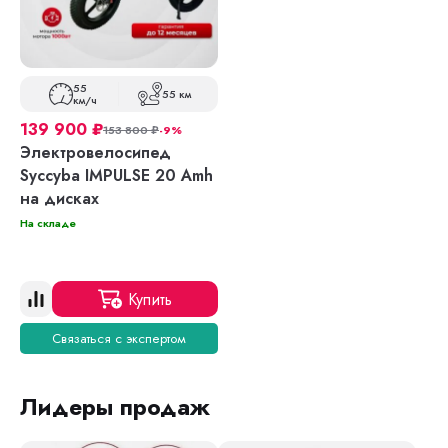
55
55 км
км/ч
139 900
₽
153 800
₽
-9%
Электровелосипед
Syccyba IMPULSE 20 Amh
на дисках
На складе
Купить
Связаться с экспертом
Лидеры продаж