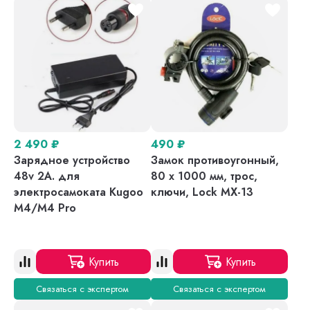
2 490
₽
490
₽
Зарядное устройство
Замок противоугонный,
48v 2A. для
80 х 1000 мм, трос,
электросамоката Kugoo
ключи, Lock MX-13
M4/M4 Pro
Купить
Купить
Связаться с экспертом
Связаться с экспертом