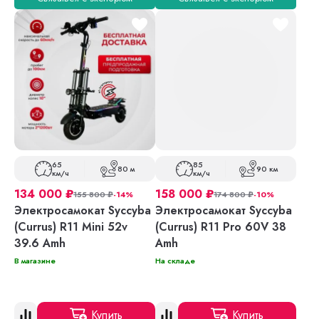
65
85
80 м
90 км
км/ч
км/ч
134 000
₽
158 000
₽
155 800
₽
-14%
174 800
₽
-10%
Электросамокат Syccyba
Электросамокат Syccyba
(Currus) R11 Mini 52v
(Currus) R11 Pro 60V 38
39.6 Amh
Amh
В магазине
На складе
Купить
Купить