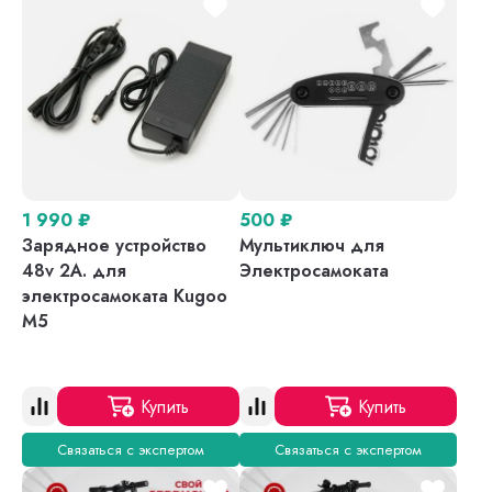
1 990
₽
500
₽
Зарядное устройство
Мультиключ для
48v 2A. для
Электросамоката
электросамоката Kugoo
M5
Купить
Купить
Связаться с экспертом
Связаться с экспертом