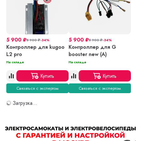
5 900
₽
5 900
₽
8 900
₽
-34%
8 900
₽
-34%
Контроллер для kugoo
Контроллер для G
L2 pro
booster new (A)
На складе
На складе
Купить
Купить
Связаться с экспертом
Связаться с экспертом
Загрузка...