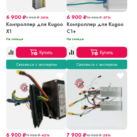
6 900
₽
6 900
₽
9 900
₽
-30%
10 900
₽
-37%
Контроллер для Kugoo
Контроллер для Kugoo
X1
С1+
На складе
На складе
Купить
Купить
Связаться с экспертом
Связаться с экспертом
6 900
₽
7 900
₽
11 900
₽
-42%
10 900
₽
-28%