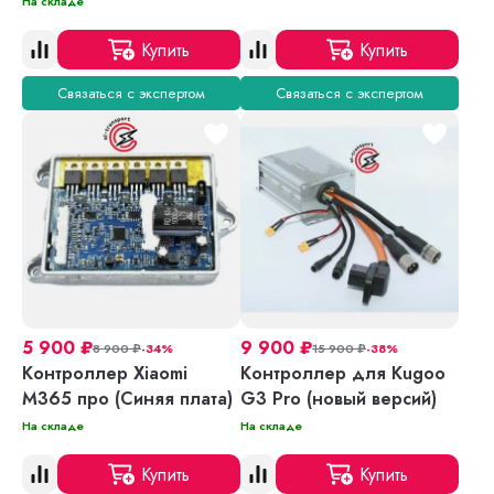
На складе
Купить
Купить
Связаться с экспертом
Связаться с экспертом
5 900
₽
9 900
₽
8 900
₽
-34%
15 900
₽
-38%
Контроллер Xiaomi
Kонтроллер для Kugoo
M365 про (Синяя плата)
G3 Pro (новый версий)
На складе
На складе
Купить
Купить