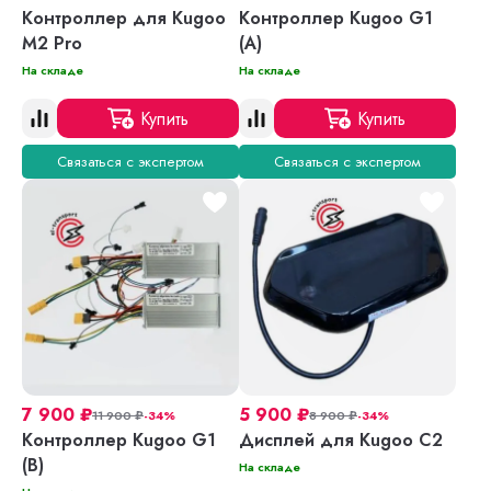
Контроллер для Kugoo
Контроллер Kugoo G1
M2 Pro
(A)
На складе
На складе
Купить
Купить
Связаться с экспертом
Связаться с экспертом
7 900
₽
5 900
₽
11 900
₽
-34%
8 900
₽
-34%
Контроллер Kugoo G1
Дисплей для Kugoo С2
(B)
На складе