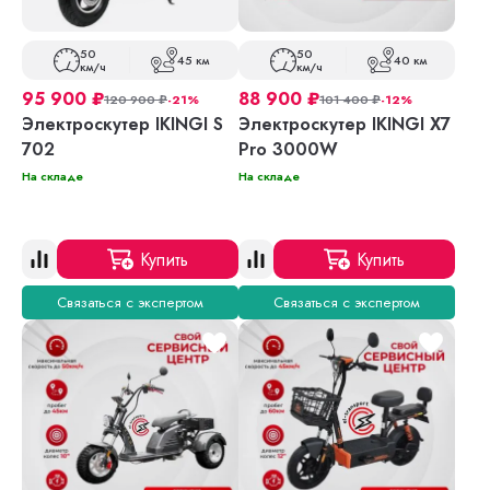
50
50
45 км
40 км
км/ч
км/ч
95 900
₽
88 900
₽
120 900
₽
-21%
101 400
₽
-12%
Электроскутер IKINGI S
Электроскутер IKINGI X7
702
Pro 3000W
На складе
На складе
Купить
Купить
Связаться с экспертом
Связаться с экспертом