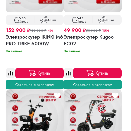
50
45
45 км
60 км
км/ч
км/ч
152 900
₽
49 900
₽
159 900
₽
-4%
58 900
₽
-15%
Электроскутер IKINKI M6
Электроскутер Kugoo
PRO TRIKE 6000W
EC02
На складе
На складе
Купить
Купить
Связаться с экспертом
Связаться с экспертом