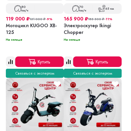
80
70
65 км
км/ч
км/ч
119 000
₽
165 900
₽
131 000
₽
-9%
185 500
₽
-11%
Мотоцикл KUGOO XB-
Электроскутер Ikingi
125
Chopper
На складе
На складе
Купить
Купить
Связаться с экспертом
Связаться с экспертом