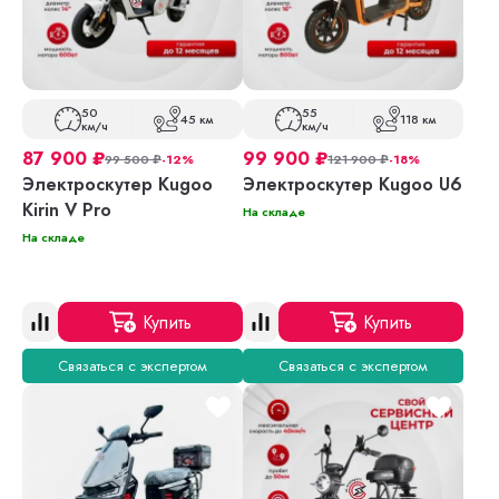
50
55
45 км
118 км
км/ч
км/ч
87 900
₽
99 900
₽
99 500
₽
-12%
121 900
₽
-18%
Электроскутер Kugoo
Электроскутер Kugoo U6
Kirin V Pro
На складе
На складе
Купить
Купить
Связаться с экспертом
Связаться с экспертом