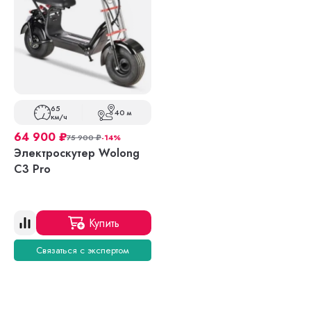
65
40 м
км/ч
64 900
₽
75 900
₽
-14%
Электроскутер Wolong
C3 Pro
Купить
Связаться с экспертом