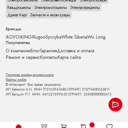
Электросамокаты
Электровелосипеды
Электроскутеры
Квадроциклы
Электромотоциклы
Электротрициклы
Дрифт Карт
Запчасти и аксессуары
Бренды
AOVO
IKINGI
Kugoo
Syccyba
White Siberia
Wo Long
Покупателям
О компании
Блог
Гарантия
Доставка и оплата
Ремонт и сервис
Контакты
Карта сайта
Политика конфиденциальности
Файлы cookie
© el-transport Все права защищены.
ИП Бубелло О.Н. ИНН 773123963480 ОГРНИП 315774600265811
ИП Балдин П.Г. ИНН: 661221299635 ОГРНИП: 326080000002413