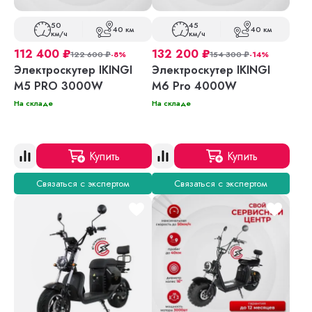
50
45
40 км
40 км
км/ч
км/ч
112 400
₽
132 200
₽
122 600
₽
-8%
154 300
₽
-14%
Электроскутер IKINGI
Электроскутер IKINGI
M5 PRO 3000W
M6 Pro 4000W
На складе
На складе
Купить
Купить
Связаться с экспертом
Связаться с экспертом