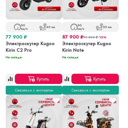
50
50
60 км
50 км
км/ч
км/ч
77 900
₽
87 900
₽
99 500
₽
-12%
Электроскутер Kugoo
Электроскутер Kugoo
Kirin C2 Pro
Kirin Note
На складе
На складе
Купить
Купить
Связаться с экспертом
Связаться с экспертом