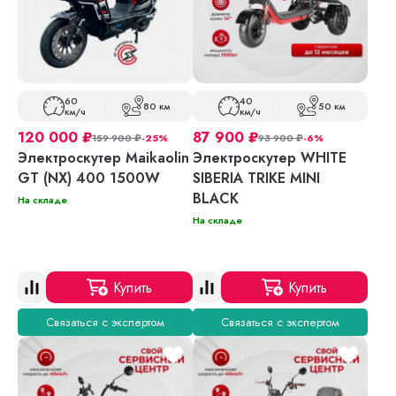
60
40
80 км
50 км
км/ч
км/ч
120 000
₽
87 900
₽
159 900
₽
-25%
93 900
₽
-6%
Электроскутер Maikaolin
Электроскутер WHITE
GT (NX) 400 1500W
SIBERIA TRIKE MINI
BLACK
На складе
На складе
Купить
Купить
Связаться с экспертом
Связаться с экспертом