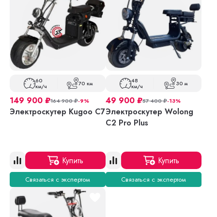
60
48
70 км
30 м
км/ч
км/ч
149 900
₽
49 900
₽
164 900
₽
-9%
57 400
₽
-13%
Электроскутер Kugoo С7
Электроскутер Wolong
C2 Pro Plus
Купить
Купить
Связаться с экспертом
Связаться с экспертом