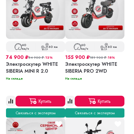
40
60
60 км
60 км
км/ч
км/ч
74 900
₽
155 900
₽
84 900
₽
-12%
189 900
₽
-18%
Электроскутер WHITE
Электроскутер WHITE
SIBERIA MINI R 2.0
SIBERIA PRO 2WD
На складе
На складе
Купить
Купить
Связаться с экспертом
Связаться с экспертом