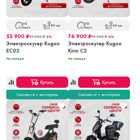
45
50
80 км
40 км
км/ч
км/ч
55 900
₽
76 900
₽
57 900
₽
-3%
79 900
₽
-4%
Электроскутер Kugoo
Электроскутер Kugoo
EC03
Kirin C2
На складе
На складе
Купить
Купить
Связаться с экспертом
Связаться с экспертом