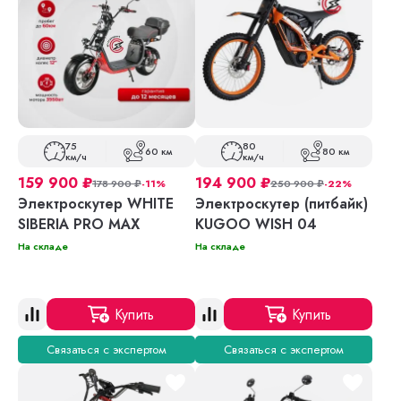
75
80
60 км
80 км
км/ч
км/ч
159 900
₽
194 900
₽
178 900
₽
-11%
250 900
₽
-22%
Электроскутер WHITE
Электроскутер (питбайк)
SIBERIA PRO MAX
KUGOO WISH 04
На складе
На складе
Купить
Купить
Связаться с экспертом
Связаться с экспертом