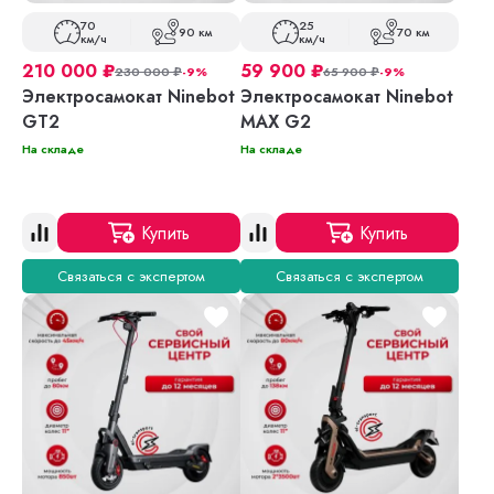
70
25
90 км
70 км
км/ч
км/ч
210 000
₽
59 900
₽
230 000
₽
-9%
65 900
₽
-9%
Электросамокат Ninebot
Электросамокат Ninebot
GT2
MAX G2
На складе
На складе
Купить
Купить
Связаться с экспертом
Связаться с экспертом