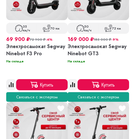
35
50
70 км
72 км
км/ч
км/ч
69 900
₽
169 000
₽
72 900
₽
-4%
185 000
₽
-9%
Электросамокат Segway
Электросамокат Segway
Ninebot F3 Pro
Ninebot GT3
На складе
На складе
Купить
Купить
Связаться с экспертом
Связаться с экспертом