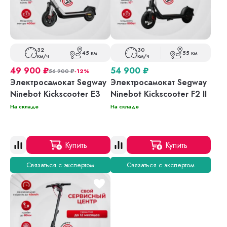
32
30
45 км
55 км
км/ч
км/ч
49 900
₽
54 900
₽
56 900
₽
-12%
Электросамокат Segway
Электросамокат Segway
Ninebot Kickscooter E3
Ninebot Kickscooter F2 II
На складе
На складе
Купить
Купить
Связаться с экспертом
Связаться с экспертом