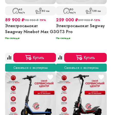
45
80
80 км
138 км
км/ч
км/ч
89 900
₽
259 000
₽
110 900
₽
-19%
297 900
₽
-13%
Электросамокат
Электросамокат Segway
Seagway Ninebot Max G3
GT3 Pro
На складе
На складе
Купить
Купить
Связаться с экспертом
Связаться с экспертом