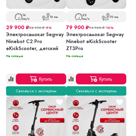
16
32
16 км
70 км
км/ч
км/ч
29 900
₽
79 900
₽
32 990
₽
-9%
94 900
₽
-16%
Электросамокат Segway
Электросамокат Segway
Ninebot C2 Pro
Ninebot eKickScooter
eKickScooter, детский
ZT3Pro
На складе
На складе
Купить
Купить
Связаться с экспертом
Связаться с экспертом