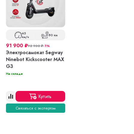
45
80 км
км/ч
91 900
₽
92 900
₽
-1%
Электросамокат Segway
Ninebot Kickscooter MAX
G3
На складе
Купить
Связаться с экспертом