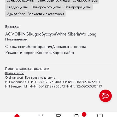
Электросамокаты
Электровелосипеды
Электроскутеры
Квадроциклы
Электромотоциклы
Электротрициклы
Дрифт Карт
Запчасти и аксессуары
Бренды
AOVO
IKINGI
Kugoo
Syccyba
White Siberia
Wo Long
Покупателям
О компании
Блог
Гарантия
Доставка и оплата
Ремонт и сервис
Контакты
Карта сайта
Политика конфиденциальности
Файлы cookie
© el-transport Все права защищены.
ИП Бубелло О.Н. ИНН 773123963480 ОГРНИП 315774600265811
ИП Балдин П.Г. ИНН: 661221299635 ОГРНИП: 326080000002413