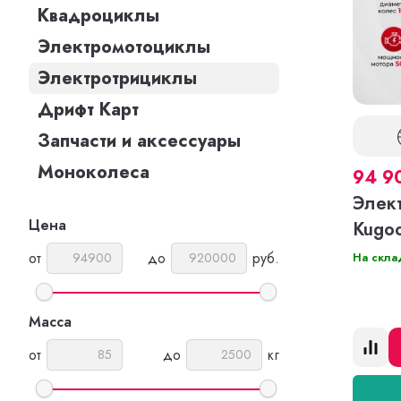
Квадроциклы
Электромотоциклы
Электротрициклы
Дрифт Карт
Запчасти и аксессуары
Моноколеса
94 9
Элект
Цена
Kugo
от
до
руб.
На скла
Масса
от
до
кг