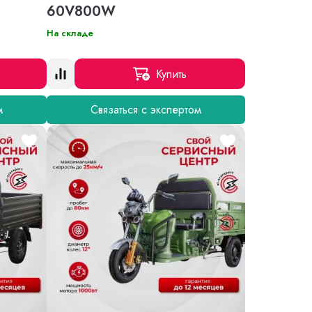
60V800W
На складе
Купить
м
Связаться с экспертом