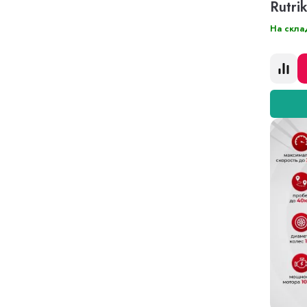
Rutri
На скла