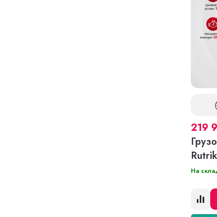
219 
Грузо
Rutri
На скла