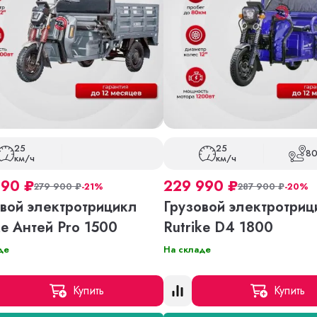
25
25
80
км/ч
км/ч
990
₽
229 990
₽
279 900
₽
-21%
287 900
₽
-20%
вой электротрицикл
Грузовой электротриц
ke Антей Pro 1500
Rutrike D4 1800
де
На складе
Купить
Купить