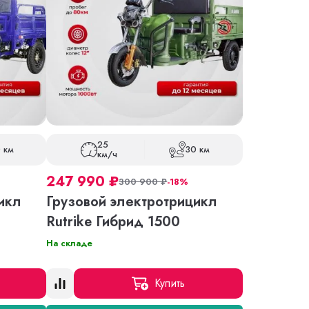
25
 км
30 км
км/ч
247 990
₽
300 900
₽
-18%
икл
Грузовой электротрицикл
Rutrike Гибрид 1500
На складе
Купить