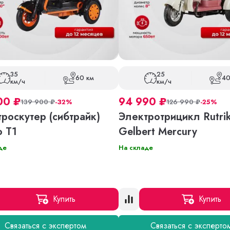
35
25
60 км
40
км/ч
км/ч
00
₽
94 990
₽
139 900
₽
-32%
126 990
₽
-25%
роскутер (сибтрайк)
Электротрицикл Rutri
o T1
Gelbert Mercury
де
На складе
Купить
Купить
Связаться с экспертом
Связаться с эксперто