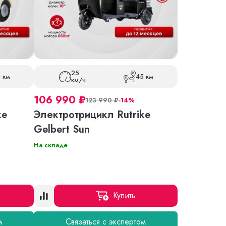
25
 км
45 км
км/ч
106 990
₽
123 990
₽
-14%
ke
Электротрицикл Rutrike
Gelbert Sun
На складе
Купить
м
Связаться с экспертом