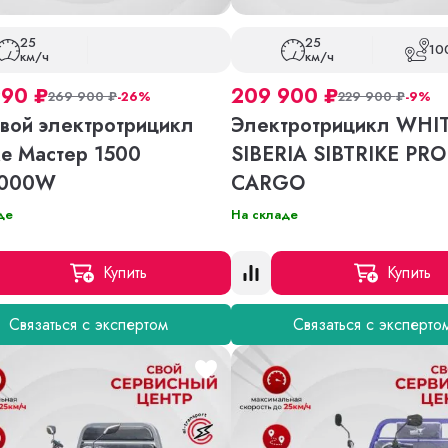
25
25
10
км/ч
км/ч
990
₽
209 900
₽
269 900
₽
-26%
229 900
₽
-9%
вой электротрицикл
Электротрицикл WHI
ke Мастер 1500
SIBERIA SIBTRIKE PRO
1000W
CARGO
де
На складе
Купить
Купить
Связаться с экспертом
Связаться с эксперто