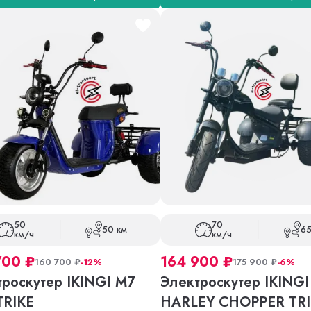
50
70
50 км
65
км/ч
км/ч
700
₽
164 900
₽
160 700
₽
-12%
175 900
₽
-6%
троскутер IKINGI M7
Электроскутер IKINGI
TRIKE
HARLEY CHOPPER TRI