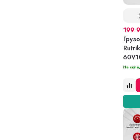
199 
Грузо
Rutri
60V
На скла