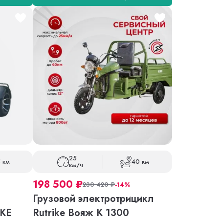
25
 км
40 км
км/ч
198 500
₽
230 420
₽
-14%
Грузовой электротрицикл
KE
Rutrike Вояж К 1300