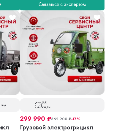
м
Связаться с экспертом
25
 км
км/ч
299 990
₽
362 900
₽
-17%
икл
Грузовой электротрицикл