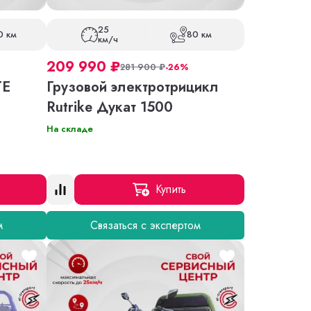
25
0 км
80 км
км/ч
209 990
₽
281 900
₽
-26%
TE
Грузовой электротрицикл
Rutrike Дукат 1500
На складе
Купить
м
Связаться с экспертом