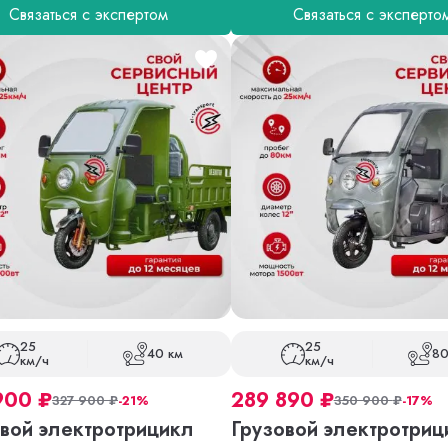
Связаться с экспертом
Связаться с эксперто
25
25
40 км
80
км/ч
км/ч
900
₽
289 890
₽
327 900
₽
-21%
350 900
₽
-17%
вой электротрицикл
Грузовой электротриц