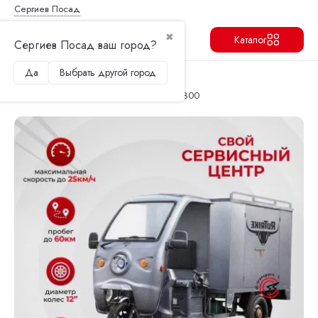
Сергиев Посад
✖
Каталог
Сергиев Посад ваш город?
Да
Выбрать другой город
Продолжить
Перейти в корзину
Главная
Электротрициклы
Грузовой электротрицикл Rutrike КАРГО 1800