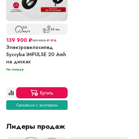
55
55 км
км/ч
139 900
₽
153 800
₽
-9%
Электровелосипед
Syccyba IMPULSE 20 Amh
на дисках
На складе
Купить
Связаться с экспертом
Лидеры продаж