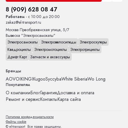
8 (909) 628 08 47
Работаем
- с 10:00 до 20:00
zakaz@el-transport.ru
Москва
Преображенская улица, 5/7
Вывеска "Электросамокаты"
Электросамокаты
Электровелосипеды
Электроскутеры
Квадроциклы
Электромотоциклы
Электротрициклы
Дрифт Карт
Запчасти и аксессуары
Бренды
AOVO
IKINGI
Kugoo
Syccyba
White Siberia
Wo Long
Покупателям
О компании
Блог
Гарантия
Доставка и оплата
Ремонт и сервис
Контакты
Карта сайта
Политика конфиденциальности
Файлы cookie
© el-transport Все права защищены.