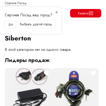
Сергиев Посад
✖
Каталог
Сергиев Посад ваш город?
Да
Выбрать другой город
Продолжить
Перейти в корзину
Главная
Электроскутеры
Siberton
Siberton
В этой категории нет ни одного товара.
Лидеры продаж