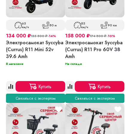
65
85
80 м
90 км
км/ч
км/ч
134 000
₽
158 000
₽
155 800
₽
-14%
174 800
₽
-10%
Электросамокат Syccyba
Электросамокат Syccyba
(Currus) R11 Mini 52v
(Currus) R11 Pro 60V 38
39.6 Amh
Amh
В магазине
На складе
Купить
Купить
Связаться с экспертом
Связаться с экспертом