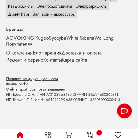
Квадроциклы
Электромотоциклы
Электротрициклы
Дрифт Карт
Запчасти и аксессуары
Бренды
AOVO
IKINGI
Kugoo
Syccyba
White Siberia
Wo Long
Покупателям
О компании
Блог
Гарантия
Доставка и оплата
Ремонт и сервис
Контакты
Карта сайта
Политика конфиденциальности
Файлы cookie
© el-transport Все права защищены.
ИП Бубелло О.Н. ИНН 773123963480 ОГРНИП 315774600265811
ИП Балдин П.Г. ИНН: 661221299635 ОГРНИП: 326080000002413