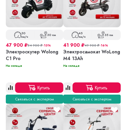
30
45
30 км
35 км
км/ч
км/ч
47 900
₽
41 900
₽
54 900
₽
-13%
49 900
₽
-16%
Электроскутер Wolong
Электросамокат WoLong
C1 Pro
M4 13Ah
На складе
На складе
Купить
Купить
Связаться с экспертом
Связаться с экспертом