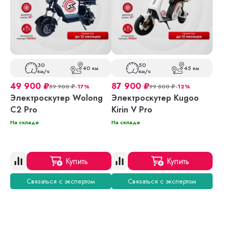
30
50
40 км
45 км
км/ч
км/ч
49 900
₽
87 900
₽
59 900
₽
-17%
99 500
₽
-12%
Электроскутер Wolong
Электроскутер Kugoo
C2 Pro
Kirin V Pro
На складе
На складе
Купить
Купить
Связаться с экспертом
Связаться с экспертом