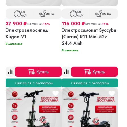
40
60
25 км
80 км
км/ч
км/ч
37 900
₽
116 000
₽
44 900
₽
-16%
139 900
₽
-17%
Электровелосипед
Электросамокат Syccyba
Kugoo V1
(Currus) R11 Mini 52v
24.4 Amh
В магазине
В магазине
Купить
Купить
Связаться с экспертом
Связаться с экспертом