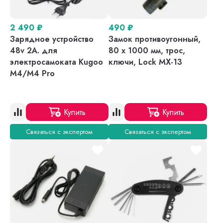
2 490
₽
490
₽
Зарядное устройство
Замок противоугонный,
48v 2A. для
80 х 1000 мм, трос,
электросамоката Kugoo
ключи, Lock MX-13
M4/M4 Pro
Купить
Купить
Связаться с экспертом
Связаться с экспертом