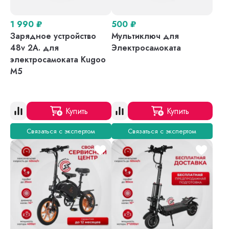
1 990
₽
500
₽
Зарядное устройство
Мультиключ для
48v 2A. для
Электросамоката
электросамоката Kugoo
M5
Купить
Купить
Связаться с экспертом
Связаться с экспертом