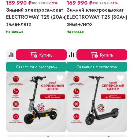
159 990
₽
169 990
₽
180 990
₽
-12%
190 990
₽
-11%
Зимний электросамокат
Зимний электросамокат
ELECTROWAY T2S (20Ач)
ELECTROWAY T2S (30Ач)
зима+лето
зима+лето
На складе
На складе
Купить
Купить
Связаться с экспертом
Связаться с экспертом