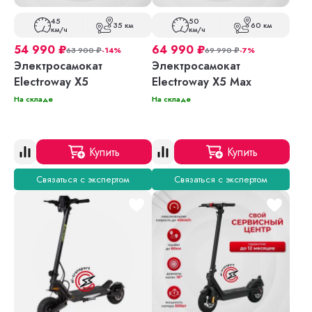
45
50
35 км
60 км
км/ч
км/ч
54 990
₽
64 990
₽
63 900
₽
-14%
69 990
₽
-7%
Электросамокат
Электросамокат
Electroway X5
Electroway X5 Max
На складе
На складе
Купить
Купить
Связаться с экспертом
Связаться с экспертом