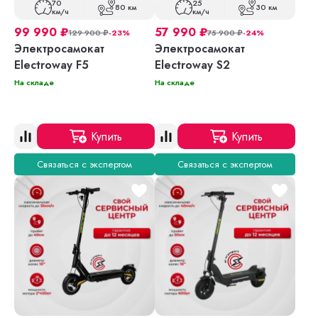
70
25
80 км
30 км
км/ч
км/ч
99 990
₽
57 990
₽
129 900
₽
-23%
75 900
₽
-24%
Электросамокат
Электросамокат
Electroway F5
Electroway S2
На складе
На складе
Купить
Купить
Связаться с экспертом
Связаться с экспертом