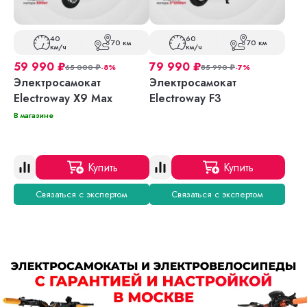
40
60
70 км
70 км
км/ч
км/ч
59 990
₽
79 990
₽
65 000
₽
-8%
85 990
₽
-7%
Электросамокат
Электросамокат
Electroway X9 Max
Electroway F3
В магазине
Купить
Купить
Связаться с экспертом
Связаться с экспертом