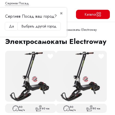
Сергиев Посад
✖
Каталог
Сергиев Посад ваш город?
Да
Выбрать другой город
Продолжить
Перейти в корзину
Главная
Электросамокаты
Электросамокаты Electroway
Электросамокаты Electroway
50
50
60 км
80 км
км/ч
км/ч