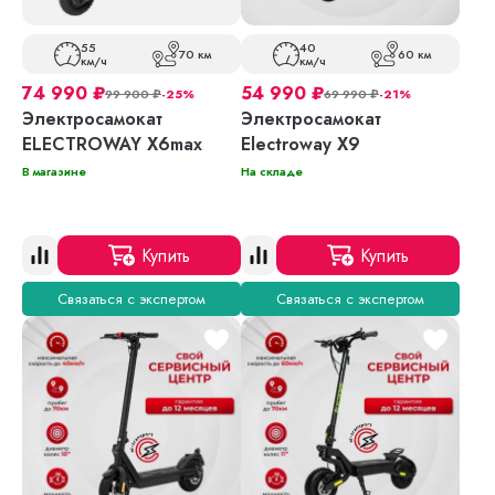
55
40
70 км
60 км
км/ч
км/ч
74 990
₽
54 990
₽
99 900
₽
-25%
69 990
₽
-21%
Электросамокат
Электросамокат
ELECTROWAY X6max
Electroway X9
В магазине
На складе
Купить
Купить
Связаться с экспертом
Связаться с экспертом