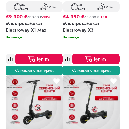
35
40
40 км
50 км
км/ч
км/ч
59 900
₽
54 990
₽
68 900
₽
-13%
65 000
₽
-15%
Электросамокат
Электросамокат
Electroway X1 Max
Electroway X3
На складе
На складе
Купить
Купить
Связаться с экспертом
Связаться с экспертом