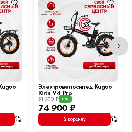
Kugoo
Электровелосипед Kugoo
Kirin V4 Pro
81 700
₽
8%
74 900
₽
В корзину