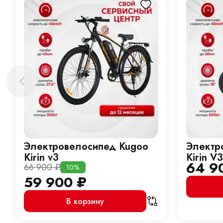
Электровелосипед Kugoo
Электр
Kirin v3
Kirin V
64 9
66 900
₽
10%
59 900
₽
В корзину