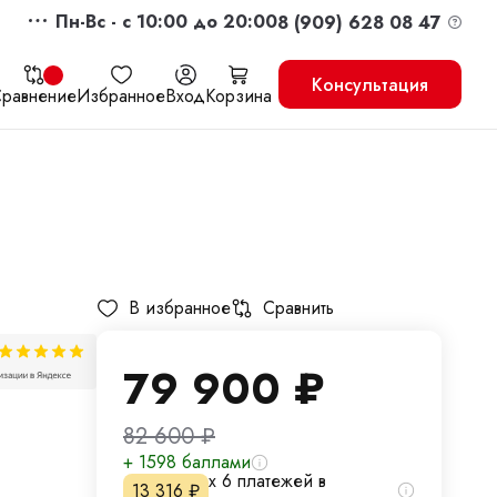
Пн-Вс - c 10:00 до 20:00
8 (909) 628 08 47
Консультация
равнение
Избранное
Вход
Корзина
жить
Перейти в корзину
В избранное
Сравнить
79 900
₽
82 600
₽
+ 1598 баллами
х 6 платежей в
13 316
₽