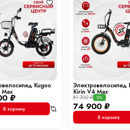
овелосипед Kugoo
Электровелосипед 
3 Max
Kirin V4 Max
00
₽
81 700
₽
8%
74 900
₽
В корзину
В корзину