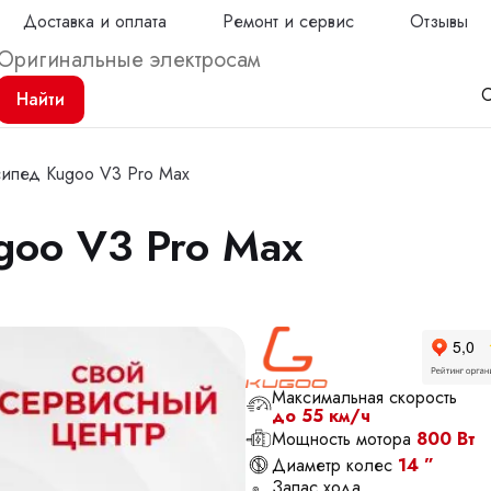
Доставка и оплата
Ремонт и сервис
Отзывы
С
Найти
ипед Kugoo V3 Pro Max
goo V3 Pro Max
Продол
Максимальная скорость
до 55 км/ч
Мощность мотора
800 Вт
Диаметр колес
14 ”
Запас хода