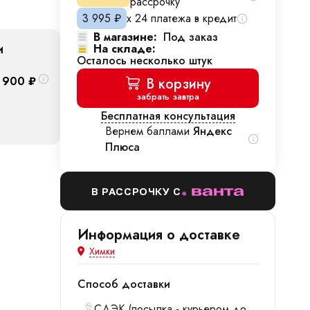
рассрочку
3 995
₽
х 24 платежа в кредит
В магазине:
Под заказ
и
На складе:
Осталось несколько штук
 900
₽
В корзину
забрать завтра
Бесплатная консультация
Вернем баллами
Яндекс
Плюса
В РАССРОЧКУ С
Информация о доставке
Химки
Способ доставки
СДЭК (посылка - курьером до