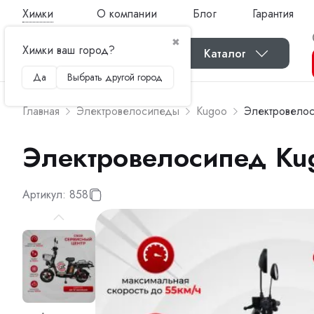
Химки
О компании
Блог
Гарантия
✖
Химки ваш город?
Каталог
Да
Выбрать другой город
Главная
Электровелосипеды
Kugoo
Электровелос
Электровелосипед Ku
Артикул:
858