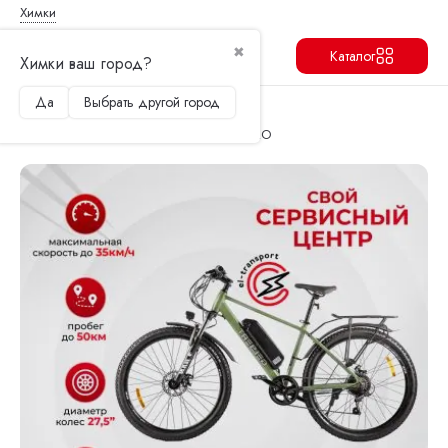
Химки
✖
Каталог
Химки ваш город?
Да
Выбрать другой город
Продолжить
Перейти в корзину
Главная
Электровелосипеды
Электровелосипед Gelbert Ran Star 3 PRO