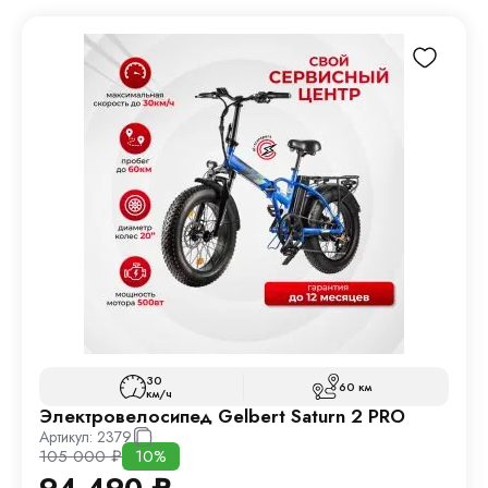
30
60 км
км/ч
Электровелосипед Gelbert Saturn 2 PRO
Артикул:
2379
105 000
₽
10%