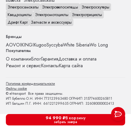
Вывеска "Электросамокаты"
Электросамокаты
Электровелосипеды
Электроскутеры
Квадроциклы
Электромотоциклы
Электротрициклы
Дрифт Карт
Запчасти и аксессуары
Бренды
AOVO
IKINGI
Kugoo
Syccyba
White Siberia
Wo Long
Покупателям
О компании
Блог
Гарантия
Доставка и оплата
Ремонт и сервис
Контакты
Карта сайта
Политика конфиденциальности
Файлы cookie
© el-transport Все права защищены.
ИП Бубелло О.Н. ИНН 773123963480 ОГРНИП 315774600265811
ИП Балдин П.Г. ИНН: 661221299635 ОГРНИП: 326080000002413
94 990
₽
В корзину
забрать завтра