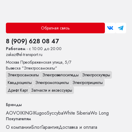
Обратная связь
8 (909) 628 08 47
Работаем
- с 10:00 до 20:00
zakaz@el-transport.ru
Москва
Преображенская улица, 5/7
Вывеска "Электросамокаты"
Электросамокаты
Электровелосипеды
Электроскутеры
Квадроциклы
Электромотоциклы
Электротрициклы
Дрифт Карт
Запчасти и аксессуары
Бренды
AOVO
IKINGI
Kugoo
Syccyba
White Siberia
Wo Long
Покупателям
О компании
Блог
Гарантия
Доставка и оплата