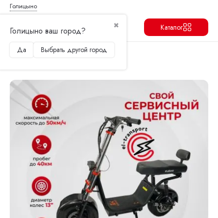
Голицыно
✖
Каталог
Голицыно ваш город?
Да
Выбрать другой город
Продолжить
Перейти в корзину
Главная
Электроскутеры
Kugoo
Электроскутер Kugoo Kirin C2