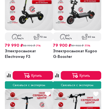
60
60
70 км
60 км
км/ч
км/ч
79 990
₽
79 900
₽
85 990
₽
-7%
89 900
₽
-11%
Электросамокат
Электросамокат Kugoo
Electroway F3
G-Booster
Купить
Купить
Связаться с экспертом
Связаться с экспертом