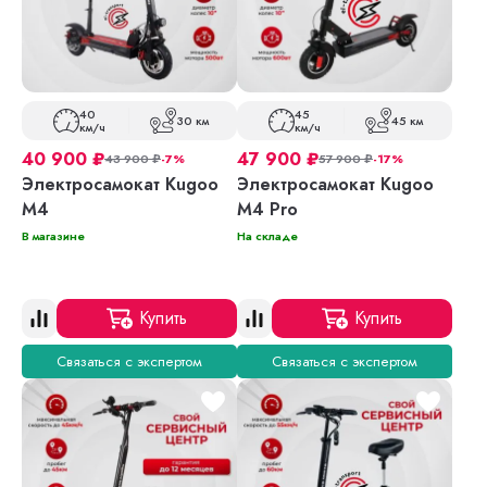
40
45
30 км
45 км
км/ч
км/ч
40 900
₽
47 900
₽
43 900
₽
-7%
57 900
₽
-17%
Электросамокат Kugoo
Электросамокат Kugoo
M4
M4 Pro
В магазине
На складе
Купить
Купить
Связаться с экспертом
Связаться с экспертом