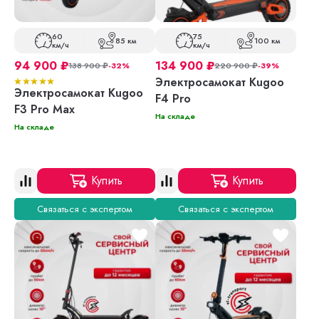
60
75
85 км
100 км
км/ч
км/ч
94 900
₽
134 900
₽
138 900
₽
-32%
220 900
₽
-39%
Электросамокат Kugoo
Электросамокат Kugoo
F4 Pro
F3 Pro Max
На складе
На складе
Купить
Купить
Связаться с экспертом
Связаться с экспертом