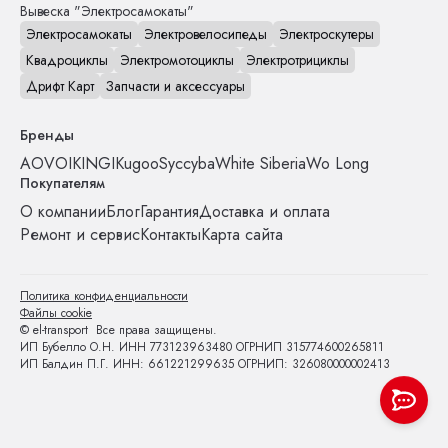
Вывеска "Электросамокаты"
Электросамокаты
Электровелосипеды
Электроскутеры
Квадроциклы
Электромотоциклы
Электротрициклы
Дрифт Карт
Запчасти и аксессуары
Бренды
AOVO
IKINGI
Kugoo
Syccyba
White Siberia
Wo Long
Покупателям
О компании
Блог
Гарантия
Доставка и оплата
Ремонт и сервис
Контакты
Карта сайта
Политика конфиденциальности
Файлы cookie
© el-transport Все права защищены.
ИП Бубелло О.Н. ИНН 773123963480 ОГРНИП 315774600265811
ИП Балдин П.Г. ИНН: 661221299635 ОГРНИП: 326080000002413