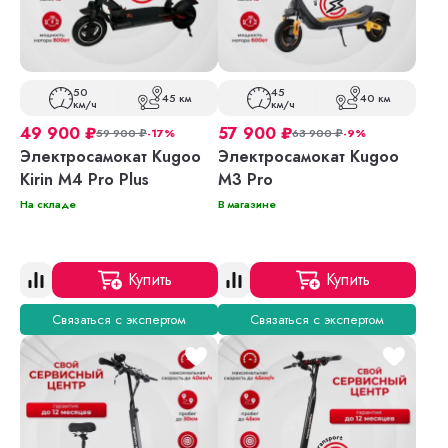
50
45
45 км
40 км
км/ч
км/ч
49 900
₽
57 900
₽
59 900
₽
-17%
63 900
₽
-9%
Электросамокат Kugoo
Электросамокат Kugoo
Kirin M4 Pro Plus
M3 Pro
На складе
В магазине
Купить
Купить
Связаться с экспертом
Связаться с экспертом