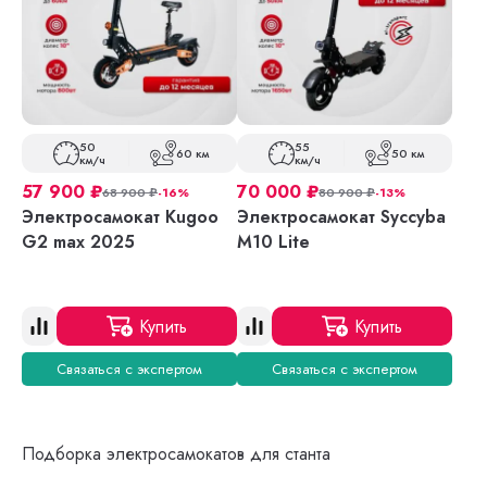
50
55
60 км
50 км
км/ч
км/ч
57 900
₽
70 000
₽
68 900
₽
-16%
80 900
₽
-13%
Электросамокат Kugoo
Электросамокат Syccyba
G2 max 2025
M10 Lite
Купить
Купить
Связаться с экспертом
Связаться с экспертом
Подборка электросамокатов для станта