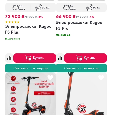
50
45
60 км
40 км
км/ч
км/ч
72 900
₽
66 900
₽
78 900
₽
-8%
69 900
₽
-4%
Электросамокат Kugoo
Электросамокат Kugoo
F3 Pro
F3 Plus
На складе
В магазине
Купить
Купить
Связаться с экспертом
Связаться с экспертом