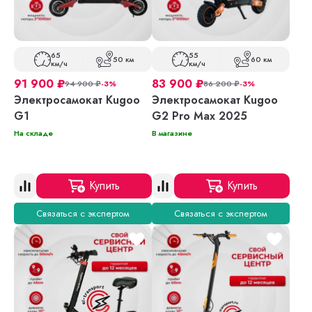
65
55
50 км
60 км
км/ч
км/ч
91 900
₽
83 900
₽
94 900
₽
-3%
86 200
₽
-3%
Электросамокат Kugoo
Электросамокат Kugoo
G1
G2 Pro Max 2025
На складе
В магазине
Купить
Купить
Связаться с экспертом
Связаться с экспертом