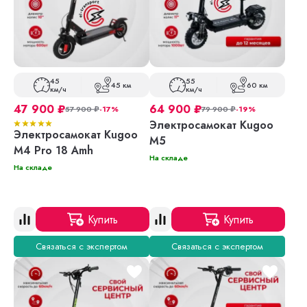
45
55
45 км
60 км
км/ч
км/ч
47 900
₽
64 900
₽
57 900
₽
-17%
79 900
₽
-19%
Электросамокат Kugoo
Электросамокат Kugoo
M5
M4 Pro 18 Amh
На складе
На складе
Купить
Купить
Связаться с экспертом
Связаться с экспертом