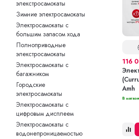
элекстросамокаты
Зимние электросамокаты
Электросамокаты с
большим запасом хода
Полноприводные
элекстросамокаты
116 
Электросамокаты с
Элек
багажником
(Curr
Городские
Amh
электросамокаты
В магаз
Электросамокаты с
цифровым дисплеем
Электросамокаты с
водонепроницаемостью