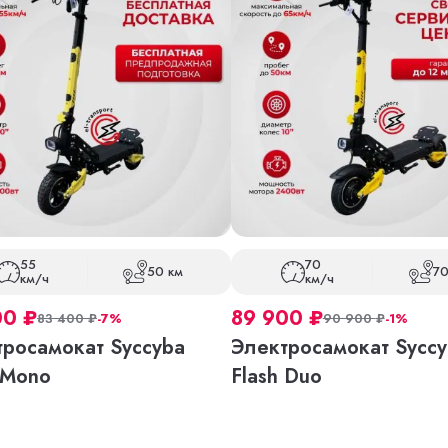
55
70
50 км
70
км/ч
км/ч
00
₽
89 900
₽
83 400
₽
-7%
90 900
₽
-1%
тросамокат Syccyba
Электросамокат Syccy
 Mono
Flash Duo