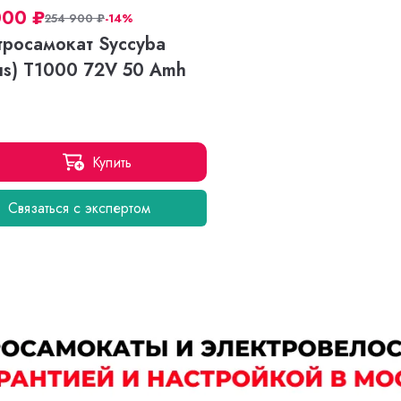
000
₽
254 900
₽
-14%
тросамокат Syccyba
us) T1000 72V 50 Amh
Купить
Связаться с экспертом