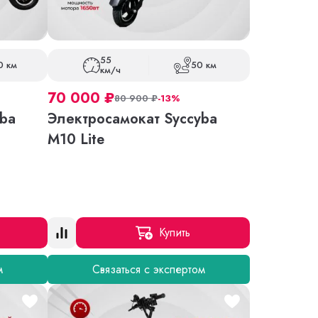
55
0 км
50 км
км/ч
70 000
₽
80 900
₽
-13%
ba
Электросамокат Syccyba
M10 Lite
Купить
м
Связаться с экспертом