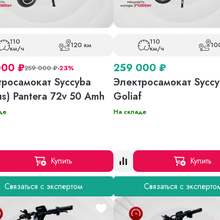
110
110
120 км
10
км/ч
км/ч
000
₽
259 000
₽
259 000
₽
-23%
тросамокат Syccyba
Электросамокат Syccy
us) Pantera 72v 50 Amh
Goliaf
де
На складе
Купить
Купить
Связаться с экспертом
Связаться с эксперто