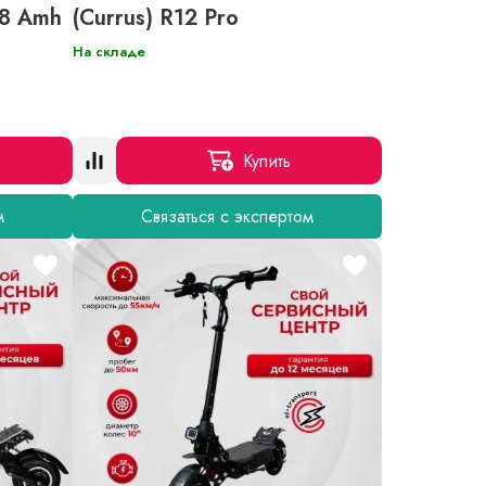
38 Amh
(Currus) R12 Pro
На складе
Купить
м
Связаться с экспертом