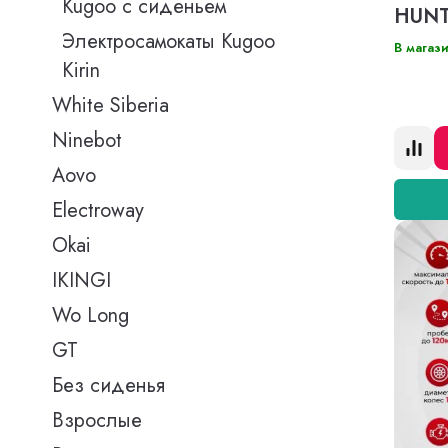
Kugoo с сиденьем
HUN
Электросамокаты Kugoo
В магаз
Kirin
White Siberia
Ninebot
Aovo
Electroway
Okai
IKINGI
Wo Long
GT
Без сиденья
Взрослые