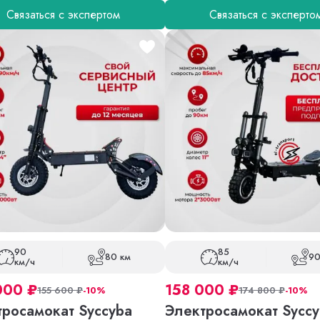
Связаться с экспертом
Связаться с эксперто
90
85
80 км
90
км/ч
км/ч
000
₽
158 000
₽
155 600
₽
-10%
174 800
₽
-10%
тросамокат Syccyba
Электросамокат Syccy