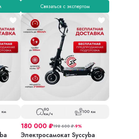
м
Связаться с экспертом
90
 км
100 км
км/ч
180 000
₽
198 600
₽
-9%
ba
Электросамокат Syccyba