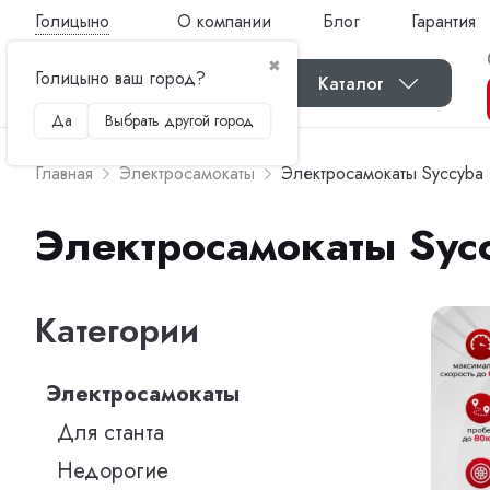
Голицыно
О компании
Блог
Гарантия
✖
Голицыно ваш город?
Каталог
Да
Выбрать другой город
Главная
Электросамокаты
Электросамокаты Syccyba (
Электросамокаты Sycc
Категории
Электросамокаты
Для станта
Недорогие