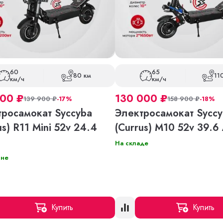
60
65
80 км
11
км/ч
км/ч
000
₽
130 000
₽
139 900
₽
-17%
158 900
₽
-18%
тросамокат Syccyba
Электросамокат Syccy
us) R11 Mini 52v 24.4
(Currus) M10 52v 39.6
На складе
ине
Купить
Купить