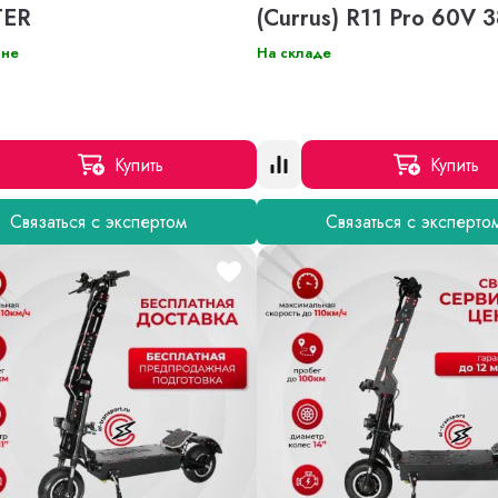
TER
(Currus) R11 Pro 60V 
ине
На складе
Купить
Купить
Связаться с экспертом
Связаться с эксперто