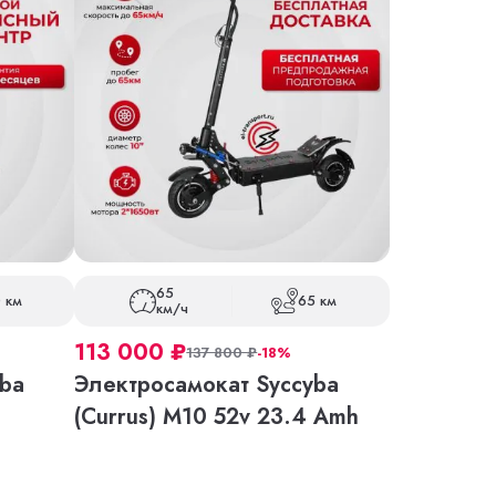
65
 км
65 км
км/ч
113 000
₽
137 800
₽
-18%
ba
Электросамокат Syccyba
(Currus) M10 52v 23.4 Amh