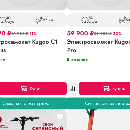
40
50
55 км
53
км/ч
км/ч
90
₽
59 900
₽
61 900
₽
-11%
89 900
₽
-33%
тросамокат Kugoo C1
Электросамокат Kugo
lus
Pro
ине
В магазине
Купить
Купить
Связаться с экспертом
Связаться с эксперто