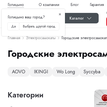
Голицыно
О компании
Блог
Гарантия
✖
Голицыно ваш город?
Каталог
Да
Выбрать другой город
Главная
Электросамокаты
Городские электросамока
Городские электроса
AOVO
IKINGI
Wo Long
Syccyba
Категории