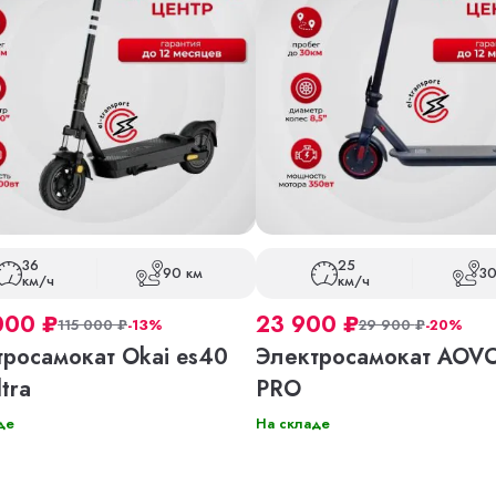
36
25
90 км
30
км/ч
км/ч
000
₽
23 900
₽
115 000
₽
-13%
29 900
₽
-20%
тросамокат Okai es40
Электросамокат AOV
ltra
PRO
де
На складе