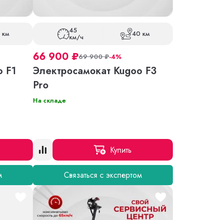
45
 км
40 км
км/ч
66 900
₽
69 900
₽
-4%
o F1
Электросамокат Kugoo F3
Pro
На складе
Купить
м
Связаться с экспертом