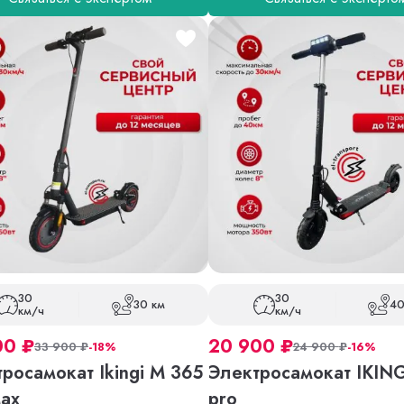
30
30
30 км
40
км/ч
км/ч
00
₽
20 900
₽
33 900
₽
-18%
24 900
₽
-16%
росамокат Ikingi M 365
Электросамокат IKING
Max
pro