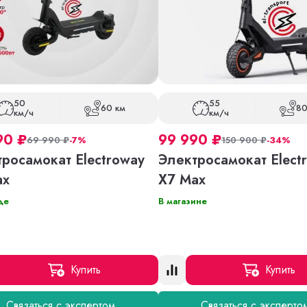
50
55
60 км
80
км/ч
км/ч
90
₽
99 990
₽
69 990
₽
-7%
150 900
₽
-34%
росамокат Electroway
Электросамокат Elect
ax
X7 Max
де
В магазине
Купить
Купить
Связаться с экспертом
Связаться с эксперто