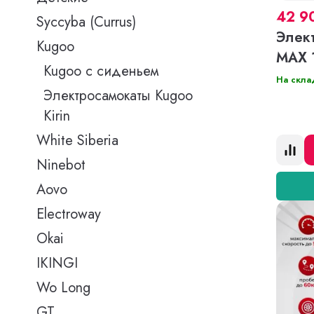
42 9
Syccyba (Currus)
Элек
Kugoo
MAX 
Kugoo с сиденьем
На скла
Электросамокаты Kugoo
Kirin
White Siberia
Ninebot
Aovo
Electroway
Okai
IKINGI
Wo Long
GT