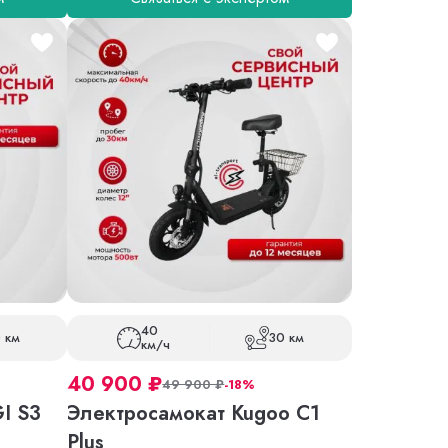
40
 км
30 км
км/ч
40 900
₽
49 900
₽
-18%
I S3
Электросамокат Kugoo C1
Plus