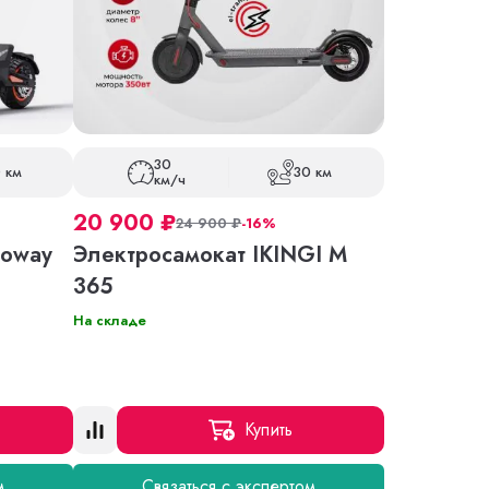
30
 км
30 км
км/ч
20 900
₽
24 900
₽
-16%
roway
Электросамокат IKINGI M
365
На складе
Купить
м
Связаться с экспертом