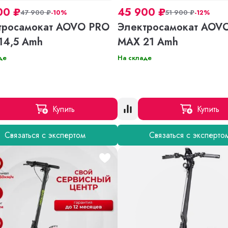
00
₽
45 900
₽
47 900
₽
-10%
51 900
₽
-12%
тросамокат AOVO PRO
Электросамокат AOV
14,5 Amh
MAX 21 Amh
де
На складе
Купить
Купить
Связаться с экспертом
Связаться с эксперто