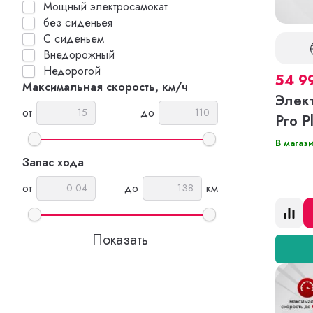
Мощный электросамокат
без сиденьея
С сиденьем
Внедорожный
Недорогой
54 9
Максимальная скорость, км/ч
Элек
от
до
Pro P
В магаз
Запас хода
от
до
км