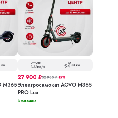
30
 км
30 км
км/ч
27 900
₽
32 900
₽
-15%
O M365
Электросамокат AOVO M365
PRO Lux
В магазине