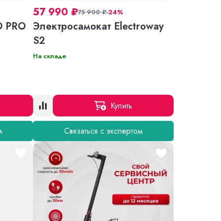
57 990
₽
75 900
₽
-24%
O PRO
Электросамокат Electroway
S2
На складе
Купить
м
Связаться с экспертом