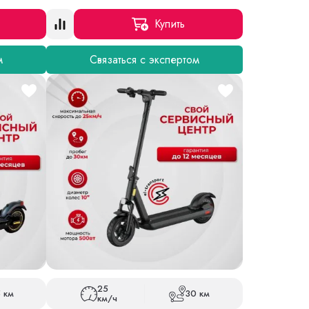
Купить
м
Связаться с экспертом
25
 км
30 км
км/ч