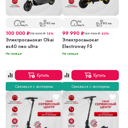
36
70
90 км
80 км
км/ч
км/ч
100 000
₽
99 990
₽
115 000
₽
-13%
129 900
₽
-23%
Электросамокат Okai
Электросамокат
es40 neo ultra
Electroway F5
На складе
На складе
Купить
Купить
Связаться с экспертом
Связаться с экспертом