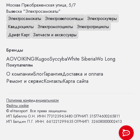
Москва
Преображенская улица, 5/7
Вывеска "Электросамокаты"
Электросамокаты
Электровелосипеды
Электроскутеры
Квадроциклы
Электромотоциклы
Электротрициклы
Дрифт Карт
Запчасти и аксессуары
Бренды
AOVO
IKINGI
Kugoo
Syccyba
White Siberia
Wo Long
Покупателям
О компании
Блог
Гарантия
Доставка и оплата
Ремонт и сервис
Контакты
Карта сайта
Политика конфиденциальности
Файлы cookie
© el-transport Все права защищены.
ИП Бубелло О.Н. ИНН 773123963480 ОГРНИП 315774600265811
ИП Балдин П.Г. ИНН: 661221299635 ОГРНИП: 326080000002413