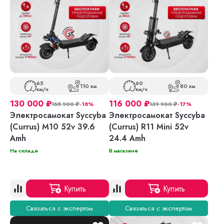
65
60
110 км
80 км
км/ч
км/ч
130 000
₽
116 000
₽
158 900
₽
-18%
139 900
₽
-17%
Электросамокат Syccyba
Электросамокат Syccyba
(Currus) M10 52v 39.6
(Currus) R11 Mini 52v
Amh
24.4 Amh
На складе
В магазине
Купить
Купить
Связаться с экспертом
Связаться с экспертом