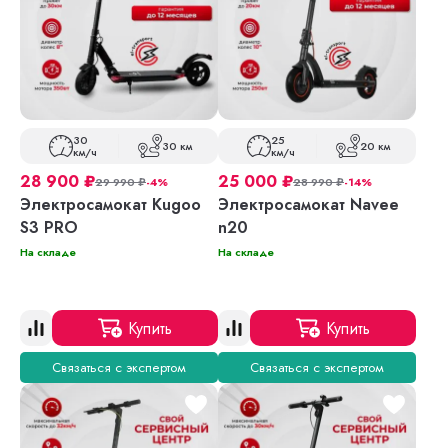
30
25
30 км
20 км
км/ч
км/ч
28 900
₽
25 000
₽
29 990
₽
-4%
28 990
₽
-14%
Электросамокат Kugoo
Электросамокат Navee
S3 PRO
n20
На складе
На складе
Купить
Купить
Связаться с экспертом
Связаться с экспертом