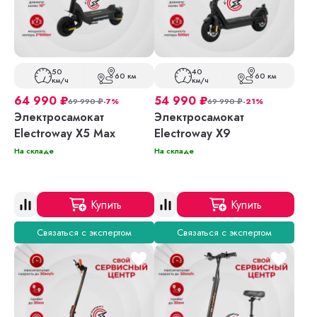
50
40
60 км
60 км
км/ч
км/ч
64 990
₽
54 990
₽
69 990
₽
-7%
69 990
₽
-21%
Электросамокат
Электросамокат
Electroway X5 Max
Electroway X9
На складе
На складе
Купить
Купить
Связаться с экспертом
Связаться с экспертом