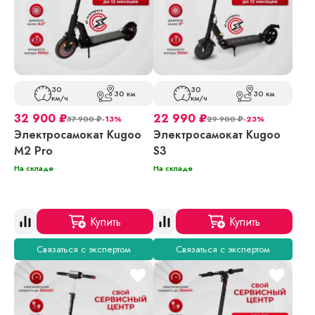
30
30
30 км
30 км
км/ч
км/ч
32 900
₽
22 990
₽
37 900
₽
-13%
29 900
₽
-23%
Электросамокат Kugoo
Электросамокат Kugoo
M2 Pro
S3
На складе
На складе
Купить
Купить
Связаться с экспертом
Связаться с экспертом