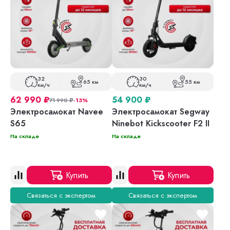
32
30
65 км
55 км
км/ч
км/ч
62 990
₽
54 900
₽
71 990
₽
-13%
Электросамокат Navee
Электросамокат Segway
S65
Ninebot Kickscooter F2 II
На складе
На складе
Купить
Купить
Связаться с экспертом
Связаться с экспертом