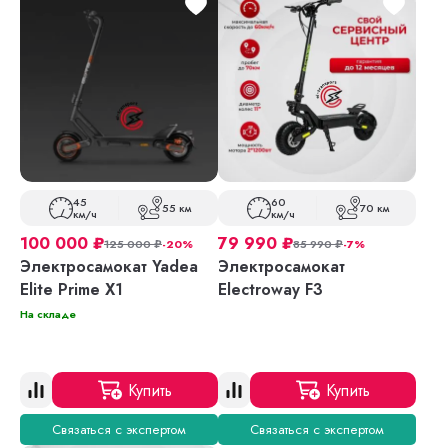
45
60
55 км
70 км
км/ч
км/ч
100 000
₽
79 990
₽
125 000
₽
-20%
85 990
₽
-7%
Электросамокат Yadea
Электросамокат
Elite Prime X1
Electroway F3
На складе
Купить
Купить
Связаться с экспертом
Связаться с экспертом