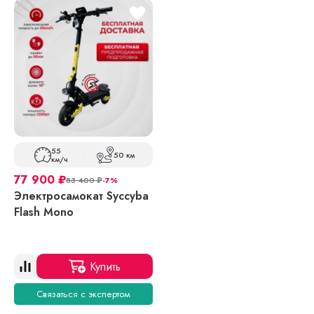
55
50 км
км/ч
77 900
₽
83 400
₽
-7%
Электросамокат Syccyba
Flash Mono
Купить
Связаться с экспертом