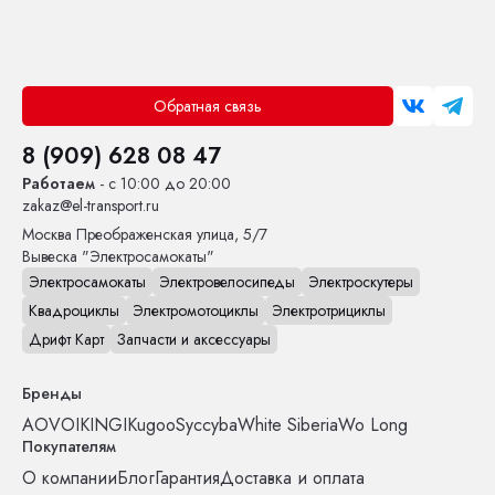
Обратная связь
8 (909) 628 08 47
Работаем
- с 10:00 до 20:00
zakaz@el-transport.ru
Москва
Преображенская улица, 5/7
Вывеска "Электросамокаты"
Электросамокаты
Электровелосипеды
Электроскутеры
Квадроциклы
Электромотоциклы
Электротрициклы
Дрифт Карт
Запчасти и аксессуары
Бренды
AOVO
IKINGI
Kugoo
Syccyba
White Siberia
Wo Long
Покупателям
О компании
Блог
Гарантия
Доставка и оплата