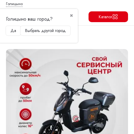
Голицыно
✖
Каталог
Голицыно ваш город?
Да
Выбрать другой город
Продолжить
Перейти в корзину
Главная
Электроскутеры
Kugoo
Электроскутер Kugoo Kirin Note