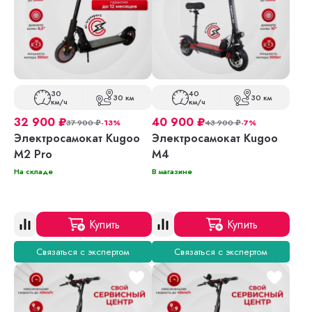
30
40
30 км
30 км
км/ч
км/ч
32 900
₽
40 900
₽
37 900
₽
-13%
43 900
₽
-7%
Электросамокат Kugoo
Электросамокат Kugoo
M2 Pro
M4
На складе
В магазине
Купить
Купить
Связаться с экспертом
Связаться с экспертом