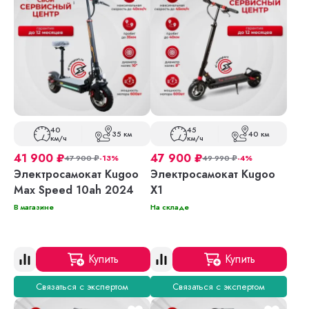
40
45
35 км
40 км
км/ч
км/ч
41 900
₽
47 900
₽
47 900
₽
-13%
49 990
₽
-4%
Электросамокат Kugoo
Электросамокат Kugoo
Max Speed 10ah 2024
X1
В магазине
На складе
Купить
Купить
Связаться с экспертом
Связаться с экспертом