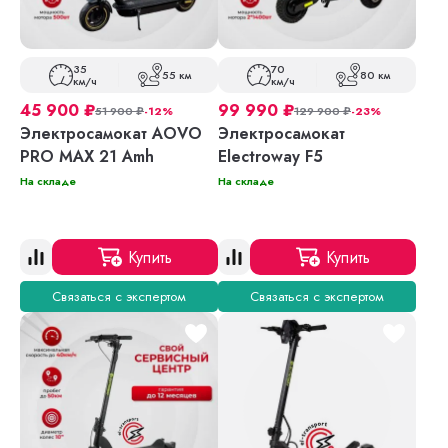
35
70
55 км
80 км
км/ч
км/ч
45 900
₽
99 990
₽
51 900
₽
-12%
129 900
₽
-23%
Электросамокат AOVO
Электросамокат
PRO MAX 21 Amh
Electroway F5
На складе
На складе
Купить
Купить
Связаться с экспертом
Связаться с экспертом