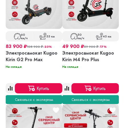
60
50
55 км
45 км
км/ч
км/ч
83 900
₽
49 900
₽
108 900
₽
-23%
59 900
₽
-17%
Электросамокат Kugoo
Электросамокат Kugoo
Kirin G2 Pro Max
Kirin M4 Pro Plus
На складе
На складе
Купить
Купить
Связаться с экспертом
Связаться с экспертом