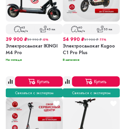
45
40
45 км
55 км
км/ч
км/ч
39 900
₽
54 990
₽
39 990
₽
-0%
61 900
₽
-11%
Электросамокат IKINGI
Электросамокат Kugoo
M4 Pro
C1 Pro Plus
На складе
В магазине
Купить
Купить
Связаться с экспертом
Связаться с экспертом