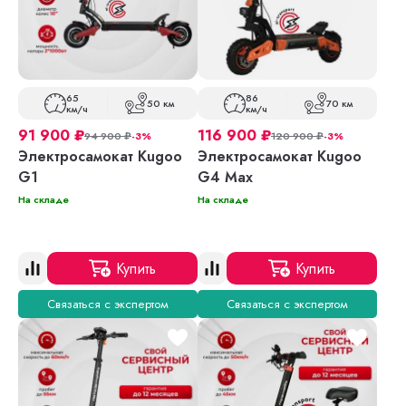
65
86
50 км
70 км
км/ч
км/ч
91 900
₽
116 900
₽
94 900
₽
-3%
120 900
₽
-3%
Электросамокат Kugoo
Электросамокат Kugoo
G1
G4 Max
На складе
На складе
Купить
Купить
Связаться с экспертом
Связаться с экспертом