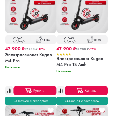
45
45
45 км
45 км
км/ч
км/ч
47 900
₽
47 900
₽
57 900
₽
-17%
57 900
₽
-17%
Электросамокат Kugoo
Электросамокат Kugoo
M4 Pro
M4 Pro 18 Amh
На складе
На складе
Купить
Купить
Связаться с экспертом
Связаться с экспертом