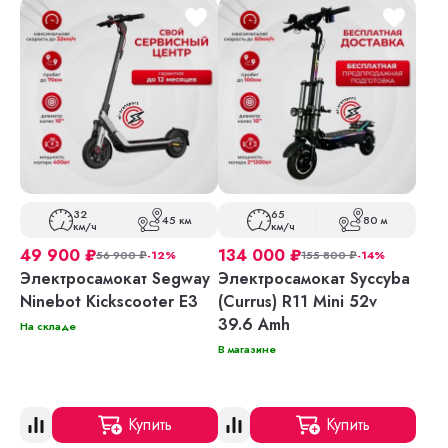
32
65
45 км
80 м
км/ч
км/ч
49 900
₽
134 000
₽
56 900
₽
-12%
155 800
₽
-14%
Электросамокат Segway
Электросамокат Syccyba
Ninebot Kickscooter E3
(Currus) R11 Mini 52v
39.6 Amh
На складе
В магазине
Купить
Купить