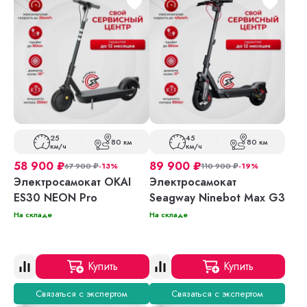
25
45
80 км
80 км
км/ч
км/ч
58 900
₽
89 900
₽
67 900
₽
-13%
110 900
₽
-19%
Электросамокат OKAI
Электросамокат
ES30 NEON Pro
Seagway Ninebot Max G3
На складе
На складе
Купить
Купить
Связаться с экспертом
Связаться с экспертом