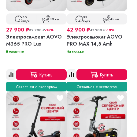
30
35
30 км
45 км
км/ч
км/ч
27 900
₽
42 900
₽
32 900
₽
-15%
47 900
₽
-10%
Электросамокат AOVO
Электросамокат AOVO
M365 PRO Lux
PRO MAX 14,5 Amh
В магазине
На складе
Купить
Купить
Связаться с экспертом
Связаться с экспертом