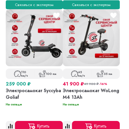
Связаться с экспертом
Связаться с экспертом
110
45
100 км
35 км
км/ч
км/ч
259 000
₽
41 900
₽
49 900
₽
-16%
Электросамокат Syccyba
Электросамокат WoLong
Goliaf
M4 13Ah
На складе
На складе
Купить
Купить