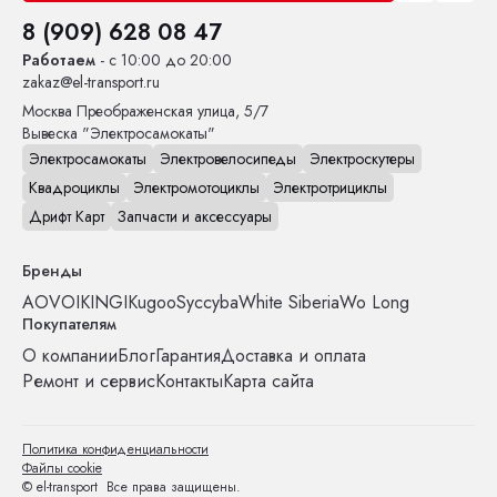
8 (909) 628 08 47
Работаем
- с 10:00 до 20:00
zakaz@el-transport.ru
Москва
Преображенская улица, 5/7
Вывеска "Электросамокаты"
Электросамокаты
Электровелосипеды
Электроскутеры
Квадроциклы
Электромотоциклы
Электротрициклы
Дрифт Карт
Запчасти и аксессуары
Бренды
AOVO
IKINGI
Kugoo
Syccyba
White Siberia
Wo Long
Покупателям
О компании
Блог
Гарантия
Доставка и оплата
Ремонт и сервис
Контакты
Карта сайта
Политика конфиденциальности
Файлы cookie
© el-transport Все права защищены.