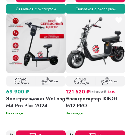
Связаться с экспертом
Связаться с экспертом
60
60
50 км
65 км
км/ч
км/ч
69 900
₽
121 520
₽
141 520
₽
-14%
Электросамокат WoLong
Электроскутер IKINGI
M4 Pro Plus 2024
М12 PRO
На складе
На складе