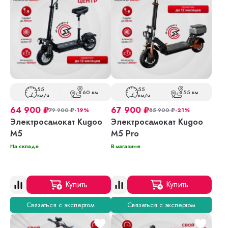
55
55
60 км
55 км
км/ч
км/ч
64 900
₽
67 900
₽
79 900
₽
-19%
85 900
₽
-21%
Электросамокат Kugoo
Электросамокат Kugoo
M5
M5 Pro
На складе
В магазине
Купить
Купить
Связаться с экспертом
Связаться с экспертом