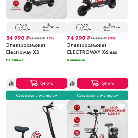
40
55
50 км
70 км
км/ч
км/ч
54 990
₽
74 990
₽
65 000
₽
-15%
99 900
₽
-25%
Электросамокат
Электросамокат
Electroway X3
ELECTROWAY X6max
На складе
В магазине
Купить
Купить
Связаться с экспертом
Связаться с экспертом