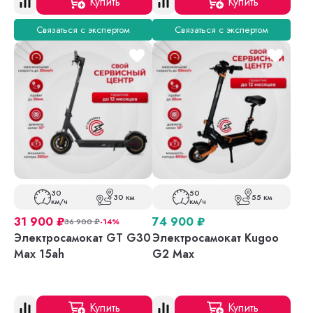
Купить
Купить
Связаться с экспертом
Связаться с экспертом
30
50
30 км
55 км
км/ч
км/ч
31 900
₽
74 900
₽
36 900
₽
-14%
Электросамокат GT G30
Электросамокат Kugoo
Max 15ah
G2 Max
Купить
Купить