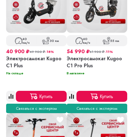
40
40
30 км
55 км
км/ч
км/ч
40 900
₽
54 990
₽
49 900
₽
-18%
61 900
₽
-11%
Электросамокат Kugoo
Электросамокат Kugoo
C1 Plus
C1 Pro Plus
На складе
В магазине
Купить
Купить
Связаться с экспертом
Связаться с экспертом