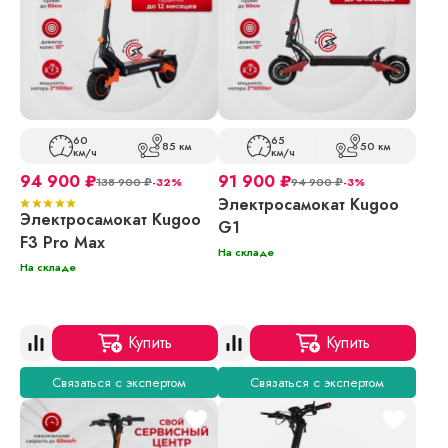
60
65
85 км
50 км
км/ч
км/ч
94 900
₽
91 900
₽
138 900
₽
-32%
94 900
₽
-3%
Электросамокат Kugoo
Электросамокат Kugoo
G1
F3 Pro Max
На складе
На складе
Купить
Купить
Связаться с экспертом
Связаться с экспертом