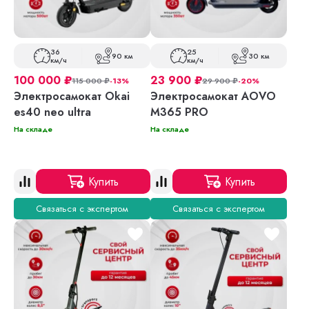
36
25
90 км
30 км
км/ч
км/ч
100 000
₽
23 900
₽
115 000
₽
-13%
29 900
₽
-20%
Электросамокат Okai
Электросамокат AOVO
es40 neo ultra
M365 PRO
На складе
На складе
Купить
Купить
Связаться с экспертом
Связаться с экспертом