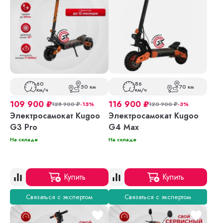
60
86
50 км
70 км
км/ч
км/ч
109 900
₽
116 900
₽
128 900
₽
-15%
120 900
₽
-3%
Электросамокат Kugoo
Электросамокат Kugoo
G3 Pro
G4 Max
На складе
На складе
Купить
Купить
Связаться с экспертом
Связаться с экспертом