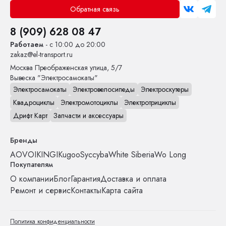
Обратная связь
8 (909) 628 08 47
Работаем
- с 10:00 до 20:00
zakaz@el-transport.ru
Москва
Преображенская улица, 5/7
Вывеска "Электросамокаты"
Электросамокаты
Электровелосипеды
Электроскутеры
Квадроциклы
Электромотоциклы
Электротрициклы
Дрифт Карт
Запчасти и аксессуары
Бренды
AOVO
IKINGI
Kugoo
Syccyba
White Siberia
Wo Long
Покупателям
О компании
Блог
Гарантия
Доставка и оплата
Ремонт и сервис
Контакты
Карта сайта
Политика конфиденциальности