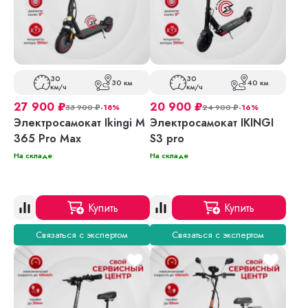
30
30
30 км
40 км
км/ч
км/ч
27 900
₽
20 900
₽
33 900
₽
-18%
24 900
₽
-16%
Электросамокат Ikingi M
Электросамокат IKINGI
365 Pro Max
S3 pro
На складе
На складе
Купить
Купить
Связаться с экспертом
Связаться с экспертом