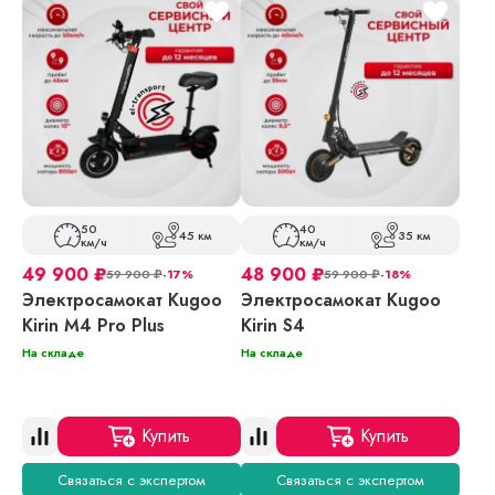
50
40
45 км
35 км
км/ч
км/ч
49 900
₽
48 900
₽
59 900
₽
-17%
59 900
₽
-18%
Электросамокат Kugoo
Электросамокат Kugoo
Kirin M4 Pro Plus
Kirin S4
На складе
На складе
Купить
Купить
Связаться с экспертом
Связаться с экспертом