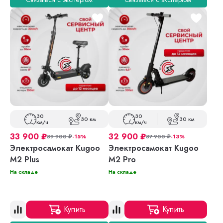
30
30
30 км
30 км
км/ч
км/ч
33 900
₽
32 900
₽
39 900
₽
-15%
37 900
₽
-13%
Электросамокат Kugoo
Электросамокат Kugoo
M2 Plus
M2 Pro
На складе
На складе
Купить
Купить