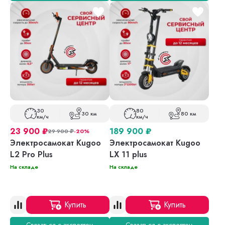
30
80
30 км
80 км
км/ч
км/ч
23 900
₽
189 900
₽
29 900
₽
-20%
Электросамокат Kugoo
Электросамокат Kugoo
L2 Pro Plus
LX 11 plus
На складе
На складе
Купить
Купить
Связаться с экспертом
Связаться с экспертом