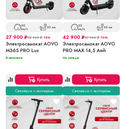
30
35
30 км
45 км
км/ч
км/ч
27 900
₽
42 900
₽
32 900
₽
-15%
47 900
₽
-10%
Электросамокат AOVO
Электросамокат AOVO
M365 PRO Lux
PRO MAX 14,5 Amh
В магазине
На складе
Купить
Купить
Связаться с экспертом
Связаться с экспертом