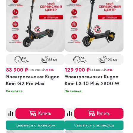
60
75
55 км
100 км
км/ч
км/ч
83 900
₽
129 900
₽
108 900
₽
-23%
141 800
₽
-8%
Электросамокат Kugoo
Электросамокат Kugoo
Kirin G2 Pro Max
Kirin LX 10 Plus 2800 W
На складе
На складе
Купить
Купить
Связаться с экспертом
Связаться с экспертом