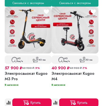
Связаться с экспертом
Связаться с экспертом
45
40
40 км
30 км
км/ч
км/ч
57 900
₽
40 900
₽
63 900
₽
-9%
43 900
₽
-7%
Электросамокат Kugoo
Электросамокат Kugoo
M3 Pro
M4
В магазине
В магазине
Купить
Купить