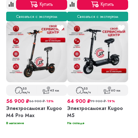
Купить
Купить
Связаться с экспертом
Связаться с экспертом
55
55
45 км
60 км
км/ч
км/ч
56 900
₽
64 900
₽
66 900
₽
-15%
79 900
₽
-19%
Электросамокат Kugoo
Электросамокат Kugoo
M4 Pro Max
M5
В магазине
На складе