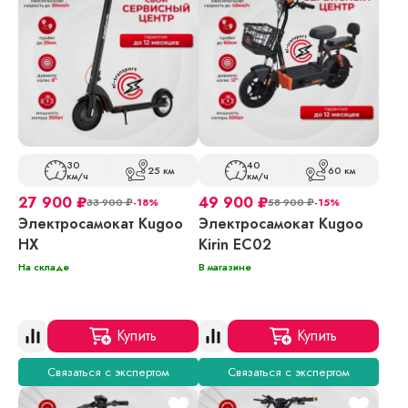
30
40
25 км
60 км
км/ч
км/ч
27 900
₽
49 900
₽
33 900
₽
-18%
58 900
₽
-15%
Электросамокат Kugoo
Электросамокат Kugoo
HX
Kirin EC02
На складе
В магазине
Купить
Купить
Связаться с экспертом
Связаться с экспертом