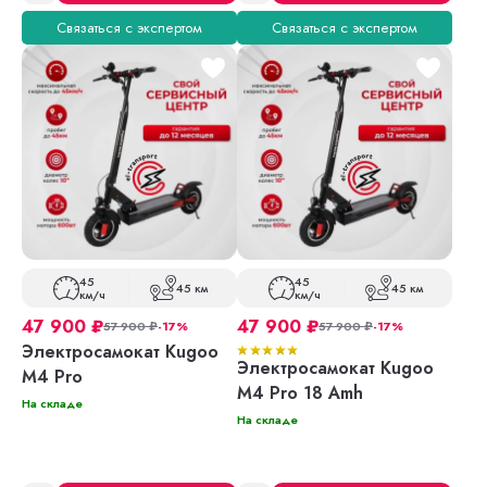
Связаться с экспертом
Связаться с экспертом
45
45
45 км
45 км
км/ч
км/ч
47 900
₽
47 900
₽
57 900
₽
-17%
57 900
₽
-17%
Электросамокат Kugoo
Электросамокат Kugoo
M4 Pro
M4 Pro 18 Amh
На складе
На складе