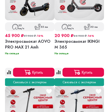
35
30
55 км
30 км
км/ч
км/ч
45 900
₽
20 900
₽
51 900
₽
-12%
24 900
₽
-16%
Электросамокат AOVO
Электросамокат IKINGI
PRO MAX 21 Amh
M 365
На складе
На складе
Купить
Купить
Связаться с экспертом
Связаться с экспертом