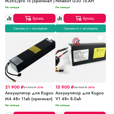
M365/pro 1S (оригинал )
Ninebot G30 15.AH
На складе
На складе
Купить
Купить
Связаться с экспертом
Связаться с экспертом
21 900
₽
15 900
₽
31 900
₽
-31%
25 900
₽
-39%
Аккумулятор для Kugoo
Аккумулятор для Kugoo
М4 48v 11ah (оригинал)
V1 48v 8.0ah
На складе
На складе