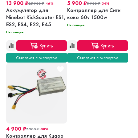
13 900
₽
5 900
₽
25 900
₽
-46%
8 900
₽
-34%
Аккумулятор для
Контроллер для Сити
Ninebot KickScooter ES1,
коко 60v 1500w
ES2, ES4, E22, E45
На складе
На складе
Купить
Купить
Связаться с экспертом
Связаться с экспертом
4 900
₽
7 900
₽
-38%
Контроллер для Kugoo