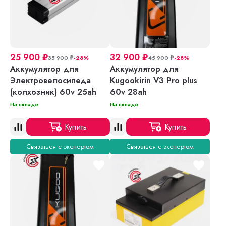
25 900
₽
32 900
₽
35 900
₽
-28%
45 900
₽
-28%
Аккумулятор для
Аккумулятор для
Электровелосипеда
Kugookirin V3 Pro plus
(колхозник) 60v 25ah
60v 28ah
На складе
На складе
Купить
Купить
Связаться с экспертом
Связаться с экспертом