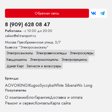
Обратная связь
8 (909) 628 08 47
Работаем
- с 10:00 до 20:00
zakaz@el-transport.ru
Москва
Преображенская улица, 5/7
Вывеска "Электросамокаты"
Электросамокаты
Электровелосипеды
Электроскутеры
Квадроциклы
Электромотоциклы
Электротрициклы
Дрифт Карт
Запчасти и аксессуары
Бренды
AOVO
IKINGI
Kugoo
Syccyba
White Siberia
Wo Long
Покупателям
О компании
Блог
Гарантия
Доставка и оплата
Ремонт и сервис
Контакты
Карта сайта