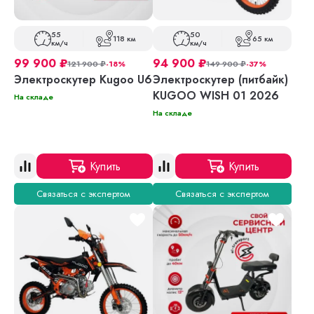
55
50
118 км
65 км
км/ч
км/ч
99 900
₽
94 900
₽
121 900
₽
-18%
149 900
₽
-37%
Электроскутер Kugoo U6
Электроскутер (питбайк)
KUGOO WISH 01 2026
На складе
На складе
Купить
Купить
Связаться с экспертом
Связаться с экспертом