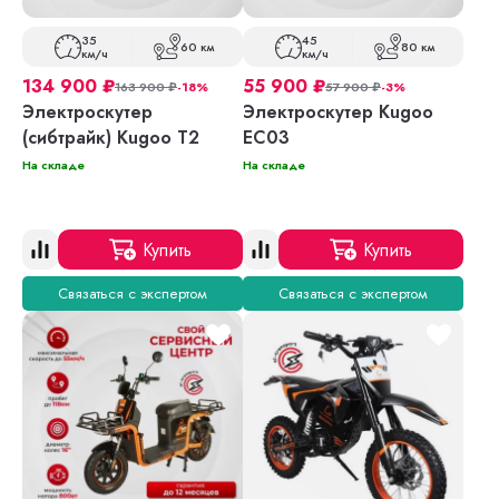
35
45
60 км
80 км
км/ч
км/ч
134 900
₽
55 900
₽
163 900
₽
-18%
57 900
₽
-3%
Электроскутер
Электроскутер Kugoo
(сибтрайк) Kugoo T2
EC03
На складе
На складе
Купить
Купить
Связаться с экспертом
Связаться с экспертом