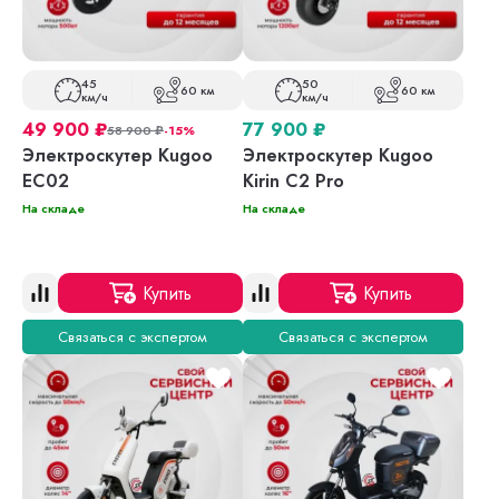
45
50
60 км
60 км
км/ч
км/ч
49 900
₽
77 900
₽
58 900
₽
-15%
Электроскутер Kugoo
Электроскутер Kugoo
EC02
Kirin C2 Pro
На складе
На складе
Купить
Купить
Связаться с экспертом
Связаться с экспертом