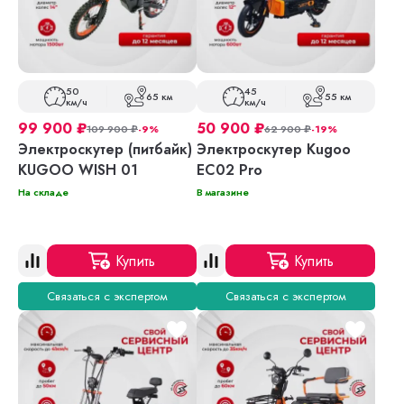
50
45
65 км
55 км
км/ч
км/ч
99 900
₽
50 900
₽
109 900
₽
-9%
62 900
₽
-19%
Электроскутер (питбайк)
Электроскутер Kugoo
KUGOO WISH 01
EC02 Pro
На складе
В магазине
Купить
Купить
Связаться с экспертом
Связаться с экспертом