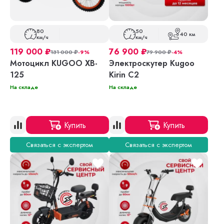
80
50
40 км
км/ч
км/ч
119 000
₽
76 900
₽
131 000
₽
-9%
79 900
₽
-4%
Мотоцикл KUGOO XB-
Электроскутер Kugoo
125
Kirin C2
На складе
На складе
Купить
Купить
Связаться с экспертом
Связаться с экспертом