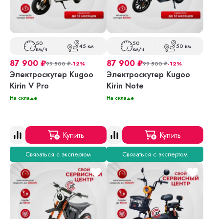
50
50
45 км
50 км
км/ч
км/ч
87 900
₽
87 900
₽
99 500
₽
-12%
99 500
₽
-12%
Электроскутер Kugoo
Электроскутер Kugoo
Kirin V Pro
Kirin Note
На складе
На складе
Купить
Купить
Связаться с экспертом
Связаться с экспертом