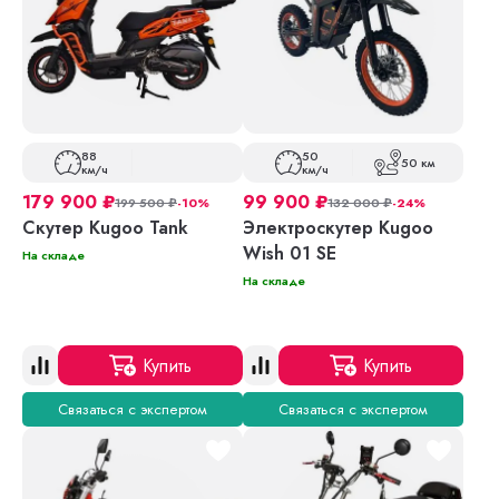
88
50
50 км
км/ч
км/ч
179 900
₽
99 900
₽
199 500
₽
-10%
132 000
₽
-24%
Скутер Kugoo Tank
Электроскутер Kugoo
Wish 01 SE
На складе
На складе
Купить
Купить
Связаться с экспертом
Связаться с экспертом