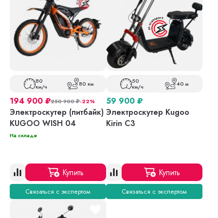
80
50
80 км
40 м
км/ч
км/ч
194 900
₽
59 900
₽
250 900
₽
-22%
Электроскутер (питбайк)
Электроскутер Kugoo
KUGOO WISH 04
Kirin C3
На складе
Купить
Купить
Связаться с экспертом
Связаться с экспертом