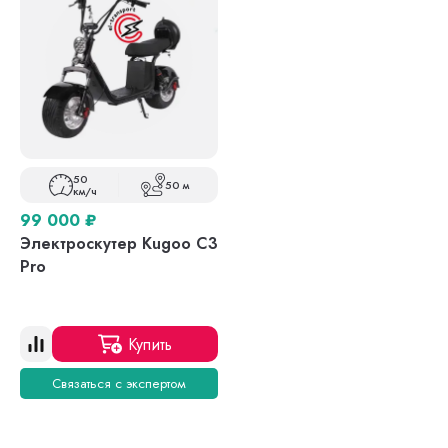
50
50 м
км/ч
99 000
₽
Электроскутер Kugoo С3
Pro
Купить
Связаться с экспертом