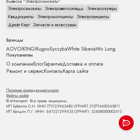
Вывеска "Электросамокаты"
Электросамокаты
Электровелосипеды
Электроскутеры
Квадроциклы
Электромотоциклы
Электротрициклы
Дрифт Карт
Запчасти и аксессуары
Бренды
AOVO
IKINGI
Kugoo
Syccyba
White Siberia
Wo Long
Покупателям
О компании
Блог
Гарантия
Доставка и оплата
Ремонт и сервис
Контакты
Карта сайта
Политика конфиденциальности
Файлы cookie
© el-transport Все права защищены.
ИП Бубелло О.Н. ИНН 773123963480 ОГРНИП 315774600265811
ИП Балдин П.Г. ИНН: 661221299635 ОГРНИП: 326080000002413