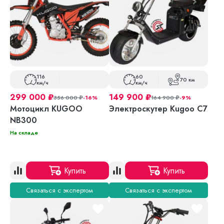
116
60
70 км
км/ч
км/ч
299 000
₽
149 900
₽
356 000
₽
-16%
164 900
₽
-9%
Мотоцикл KUGOO
Электроскутер Kugoo С7
NB300
На складе
Купить
Купить
Связаться с экспертом
Связаться с экспертом