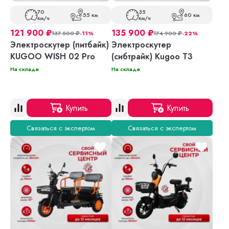
70
35
55 км
60 км
км/ч
км/ч
121 900
₽
135 900
₽
137 500
₽
-11%
174 900
₽
-22%
Электроскутер (питбайк)
Электроскутер
KUGOO WISH 02 Pro
(сибтрайк) Kugoo T3
На складе
На складе
Купить
Купить
Связаться с экспертом
Связаться с экспертом