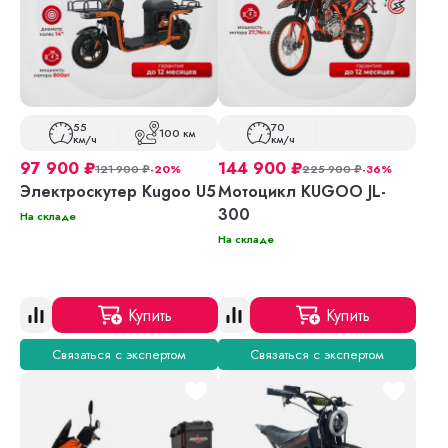
55
70
100 км
км/ч
км/ч
97 900
₽
144 900
₽
121 900
₽
-20%
225 900
₽
-36%
Электроскутер Kugoo U5
Мотоцикл KUGOO JL-
300
На складе
На складе
Купить
Купить
Связаться с экспертом
Связаться с экспертом