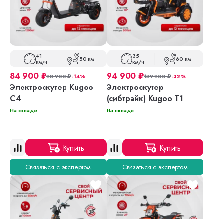
41
35
50 км
60 км
км/ч
км/ч
84 900
₽
94 900
₽
98 900
₽
-14%
139 900
₽
-32%
Электроскутер Kugoo
Электроскутер
C4
(сибтрайк) Kugoo T1
На складе
На складе
Купить
Купить
Связаться с экспертом
Связаться с экспертом