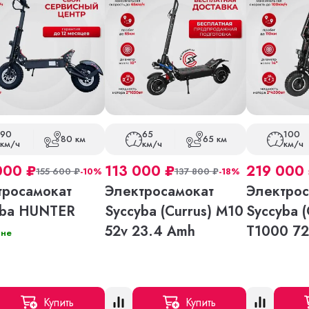
90
65
100
80 км
65 км
км/ч
км/ч
км/ч
000
₽
113 000
₽
219 000
155 600
₽
-10%
137 800
₽
-18%
тросамокат
Электросамокат
Электрос
yba HUNTER
Syccyba (Currus) M10
Syccyba (
52v 23.4 Amh
T1000 72
ине
Купить
Купить