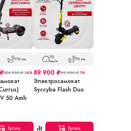
70
110 км
70 км
км/ч
₽
89 900
₽
254 900
₽
-14%
90 900
₽
-1%
амокат
Электросамокат
Currus)
Syccyba Flash Duo
V 50 Amh
Купить
Купить