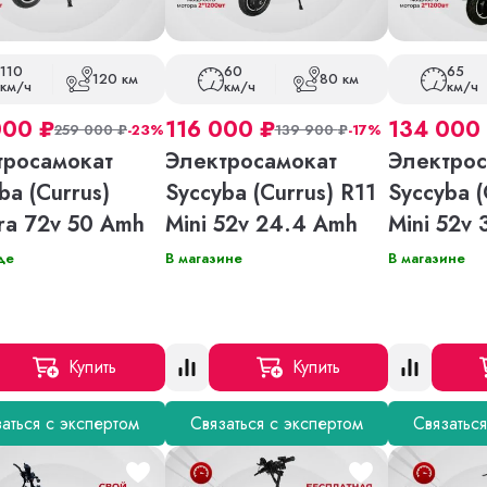
110
60
65
120 км
80 км
км/ч
км/ч
км/ч
000
₽
116 000
₽
134 000
259 000
₽
-23%
139 900
₽
-17%
тросамокат
Электросамокат
Электрос
ba (Currus)
Syccyba (Currus) R11
Syccyba (
ra 72v 50 Amh
Mini 52v 24.4 Amh
Mini 52v
де
В магазине
В магазине
Купить
Купить
аться с экспертом
Связаться с экспертом
Связатьс