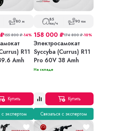
85
80 м
90 км
км/ч
₽
158 000
₽
155 800
₽
-14%
174 800
₽
-10%
амокат
Электросамокат
Currus) R11
Syccyba (Currus) R11
 39.6 Amh
Pro 60V 38 Amh
На складе
Купить
Купить
я с экспертом
Связаться с экспертом