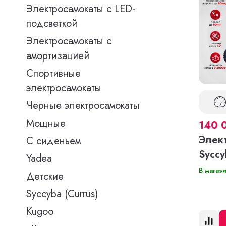
Электросамокаты с LED-
подсветкой
Электросамокаты с
амортизацией
Спортивные
электросамокаты
Черные электросамокаты
Мощные
140 
Элек
С сиденьем
Sycc
Yadea
В магаз
Детские
Syccyba (Currus)
Kugoo