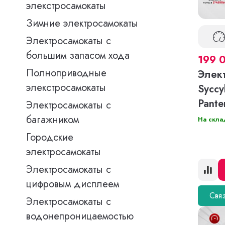
элекстросамокаты
Зимние электросамокаты
Электросамокаты с
большим запасом хода
199 
Полноприводные
Элек
элекстросамокаты
Syccy
Pante
Электросамокаты с
багажником
На скла
Городские
электросамокаты
Электросамокаты с
цифровым дисплеем
Связ
Электросамокаты с
водонепроницаемостью