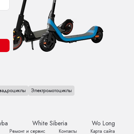
вадроциклы
Электромотоциклы
yba
White Siberia
Wo Long
Ремонт и сервис
Контакты
Карта сайта