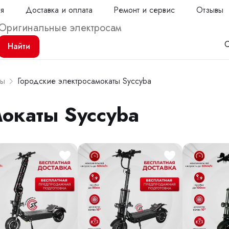
ия
Доставка и оплата
Ремонт и сервис
Отзывы
С
Найти
ты
Городские электросамокаты Syccyba
мокаты Syccyba
Продол