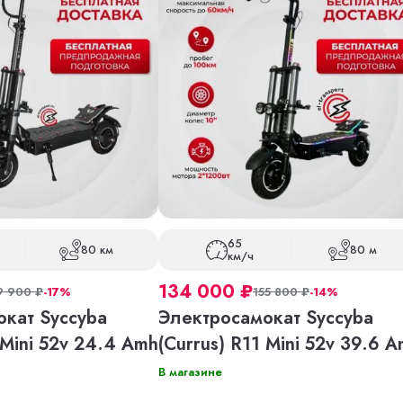
65
80 км
80 м
км/ч
134 000
₽
9 900
₽
-17%
155 800
₽
-14%
кат Syccyba
Электросамокат Syccyba
 Mini 52v 24.4 Amh
(Currus) R11 Mini 52v 39.6 
В магазине