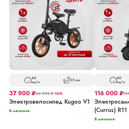
40
60
25 км
км/ч
км/ч
37 900
₽
116 000
₽
44 900
₽
-16%
13
Электровелосипед Kugoo V1
Электросамо
(Currus) R11
В магазине
В магазине