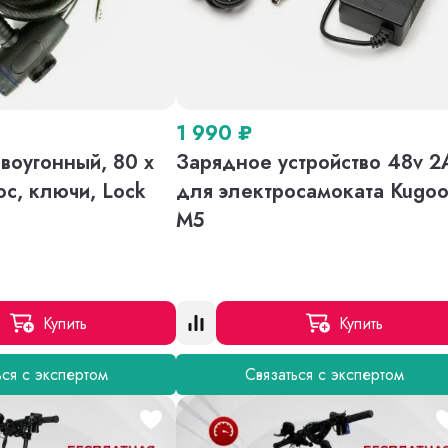
1 990
₽
воугонный, 80 х
Зарядное устройство 48v 2
ос, ключи, Lock
для электросамоката Kugo
M5
Купить
Купить
ься с экспертом
Связаться с экспертом