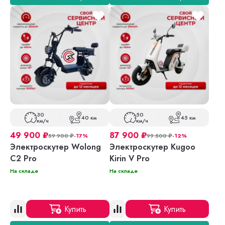
30
50
40 км
45 км
км/ч
км/ч
49 900
₽
87 900
₽
59 900
₽
-17%
99 500
₽
-12%
Электроскутер Wolong
Электроскутер Kugoo
C2 Pro
Kirin V Pro
На складе
На складе
Купить
Купить