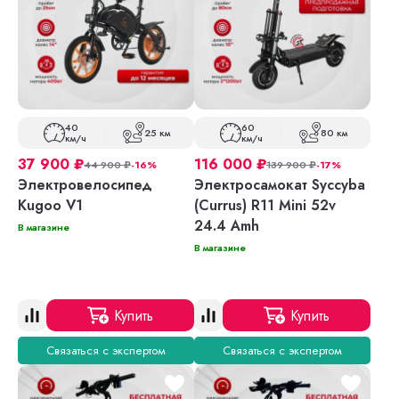
40
60
25 км
80 км
км/ч
км/ч
37 900
₽
116 000
₽
44 900
₽
-16%
139 900
₽
-17%
Электровелосипед
Электросамокат Syccyba
Kugoo V1
(Currus) R11 Mini 52v
24.4 Amh
В магазине
В магазине
Купить
Купить
Связаться с экспертом
Связаться с экспертом