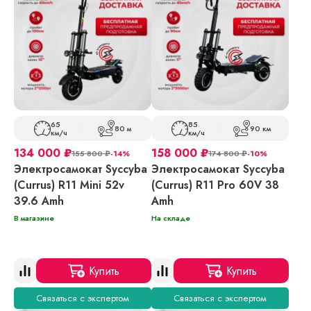
65
85
80 м
90 км
км/ч
км/ч
134 000
₽
158 000
₽
155 800
₽
-14%
174 800
₽
-10%
Электросамокат Syccyba
Электросамокат Syccyba
(Currus) R11 Mini 52v
(Currus) R11 Pro 60V 38
39.6 Amh
Amh
В магазине
На складе
Купить
Купить
Связаться с экспертом
Связаться с экспертом