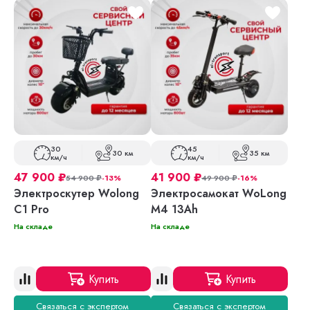
30
45
30 км
35 км
км/ч
км/ч
47 900
₽
41 900
₽
54 900
₽
-13%
49 900
₽
-16%
Электроскутер Wolong
Электросамокат WoLong
C1 Pro
M4 13Ah
На складе
На складе
Купить
Купить
Связаться с экспертом
Связаться с экспертом