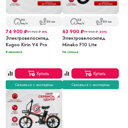
50
55
50 км
80 км
км/ч
км/ч
74 900
₽
63 900
₽
81 700
₽
-8%
79 900
₽
-20%
Электровелосипед
Электровелосипед
Kugoo Kirin V4 Pro
Minako F10 Lite
В магазине
На складе
Купить
Купить
Связаться с экспертом
Связаться с экспертом