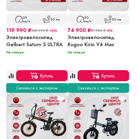
25
50
50 км
50 км
км/ч
км/ч
119 990
₽
74 900
₽
138 990
₽
-14%
81 700
₽
-8%
Электровелосипед
Электровелосипед
Gelbert Saturn 5 ULTRA
Kugoo Kirin V4 Max
На складе
На складе
Купить
Купить
Связаться с экспертом
Связаться с экспертом