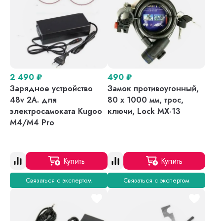
2 490
₽
490
₽
Зарядное устройство
Замок противоугонный,
48v 2A. для
80 х 1000 мм, трос,
электросамоката Kugoo
ключи, Lock MX-13
M4/M4 Pro
Купить
Купить
Связаться с экспертом
Связаться с экспертом