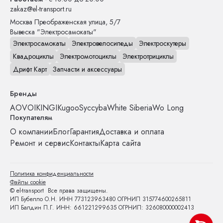
zakaz@el-transport.ru
Москва
Преображенская улица, 5/7
Вывеска "Электросамокаты"
Электросамокаты
Электровелосипеды
Электроскутеры
Квадроциклы
Электромотоциклы
Электротрициклы
Дрифт Карт
Запчасти и аксессуары
Бренды
AOVO
IKINGI
Kugoo
Syccyba
White Siberia
Wo Long
Покупателям
О компании
Блог
Гарантия
Доставка и оплата
Ремонт и сервис
Контакты
Карта сайта
Политика конфиденциальности
Файлы cookie
© el-transport Все права защищены.
ИП Бубелло О.Н. ИНН 773123963480 ОГРНИП 315774600265811
ИП Балдин П.Г. ИНН: 661221299635 ОГРНИП: 326080000002413