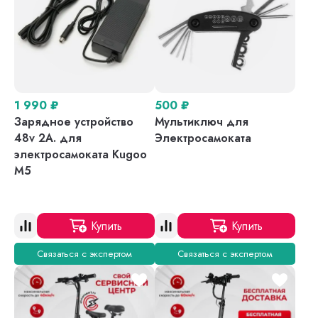
1 990
₽
500
₽
Зарядное устройство
Мультиключ для
48v 2A. для
Электросамоката
электросамоката Kugoo
M5
Купить
Купить
Связаться с экспертом
Связаться с экспертом