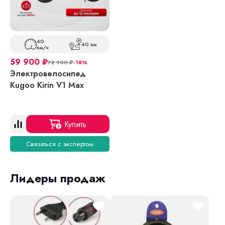
40
40 км
км/ч
59 900
₽
72 900
₽
-18%
Электровелосипед
Kugoo Kirin V1 Max
Купить
Связаться с экспертом
Лидеры продаж