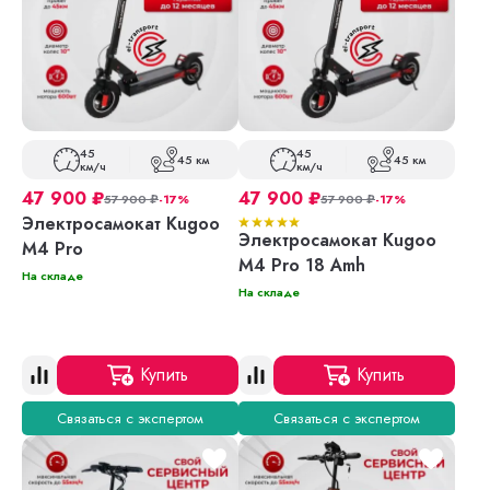
45
45
45 км
45 км
км/ч
км/ч
47 900
₽
47 900
₽
57 900
₽
-17%
57 900
₽
-17%
Электросамокат Kugoo
Электросамокат Kugoo
M4 Pro
M4 Pro 18 Amh
На складе
На складе
Купить
Купить
Связаться с экспертом
Связаться с экспертом