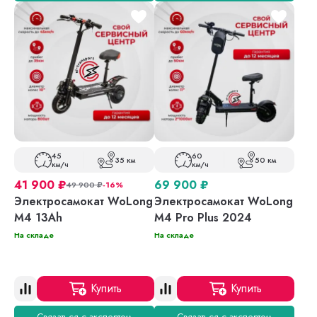
45
60
35 км
50 км
км/ч
км/ч
41 900
₽
69 900
₽
49 900
₽
-16%
Электросамокат WoLong
Электросамокат WoLong
M4 13Ah
M4 Pro Plus 2024
На складе
На складе
Купить
Купить
Связаться с экспертом
Связаться с экспертом