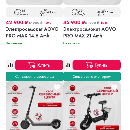
35
35
45 км
55 км
км/ч
км/ч
42 900
₽
45 900
₽
47 900
₽
-10%
51 900
₽
-12%
Электросамокат AOVO
Электросамокат AOVO
PRO MAX 14,5 Amh
PRO MAX 21 Amh
На складе
На складе
Купить
Купить
Связаться с экспертом
Связаться с экспертом