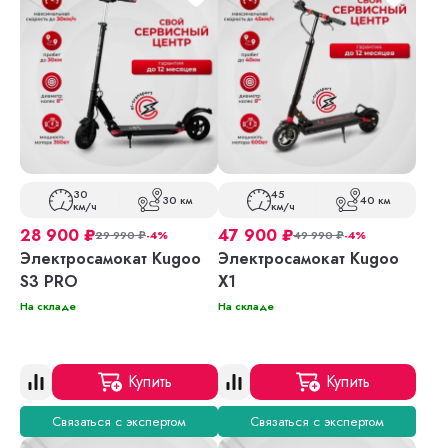
30
45
30 км
40 км
км/ч
км/ч
28 900
₽
47 900
₽
29 990
₽
-4%
49 990
₽
-4%
Электросамокат Kugoo
Электросамокат Kugoo
S3 PRO
X1
На складе
На складе
Купить
Купить
Связаться с экспертом
Связаться с экспертом