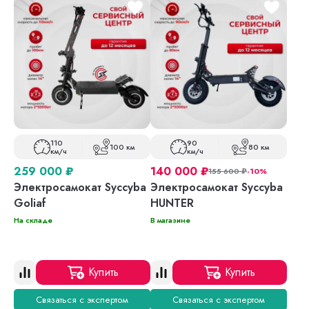
110
90
100 км
80 км
км/ч
км/ч
259 000
₽
140 000
₽
155 600
₽
-10%
Электросамокат Syccyba
Электросамокат Syccyba
Goliaf
HUNTER
На складе
В магазине
Купить
Купить
Связаться с экспертом
Связаться с экспертом