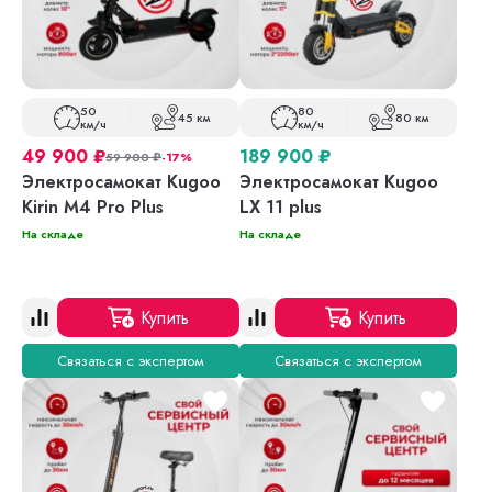
50
80
45 км
80 км
км/ч
км/ч
49 900
₽
189 900
₽
59 900
₽
-17%
Электросамокат Kugoo
Электросамокат Kugoo
Kirin M4 Pro Plus
LX 11 plus
На складе
На складе
Купить
Купить
Связаться с экспертом
Связаться с экспертом