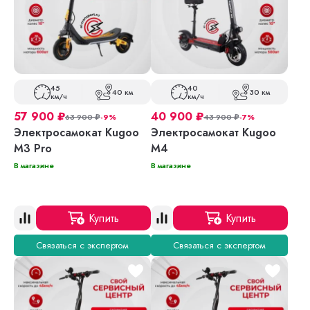
45
40
40 км
30 км
км/ч
км/ч
57 900
₽
40 900
₽
63 900
₽
-9%
43 900
₽
-7%
Электросамокат Kugoo
Электросамокат Kugoo
M3 Pro
M4
В магазине
В магазине
Купить
Купить
Связаться с экспертом
Связаться с экспертом