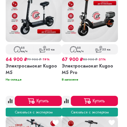
55
55
60 км
55 км
км/ч
км/ч
64 900
₽
67 900
₽
79 900
₽
-19%
85 900
₽
-21%
Электросамокат Kugoo
Электросамокат Kugoo
M5
M5 Pro
На складе
В магазине
Купить
Купить
Связаться с экспертом
Связаться с экспертом