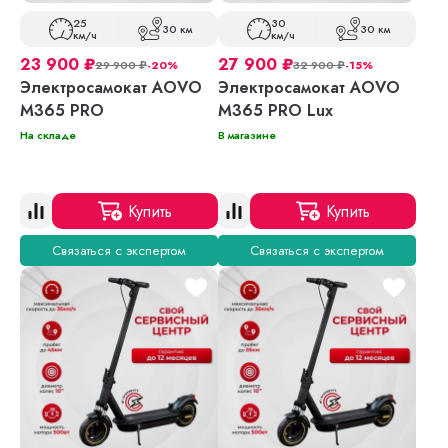
25
30
30 км
30 км
км/ч
км/ч
23 900
₽
27 900
₽
29 900
₽
-20%
32 900
₽
-15%
Электросамокат AOVO
Электросамокат AOVO
M365 PRO
M365 PRO Lux
На складе
В магазине
Купить
Купить
Связаться с экспертом
Связаться с экспертом