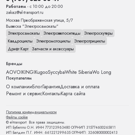
Работаем
- с 10:00 до 20:00
zakaz@el-transport.ru
Москва
Преображенская улица, 5/7
Вывеска "Электросамокаты"
Электросамокаты
Электровелосипеды
Электроскутеры
Квадроциклы
Электромотоциклы
Электротрициклы
Дрифт Карт
Запчасти и аксессуары
Бренды
AOVO
IKINGI
Kugoo
Syccyba
White Siberia
Wo Long
Покупателям
О компании
Блог
Гарантия
Доставка и оплата
Ремонт и сервис
Контакты
Карта сайта
Политика конфиденциальности
Файлы cookie
© el-transport Все права защищены.
ИП Бубелло О.Н. ИНН 773123963480 ОГРНИП 315774600265811
ИП Балдин П.Г. ИНН: 661221299635 ОГРНИП: 326080000002413