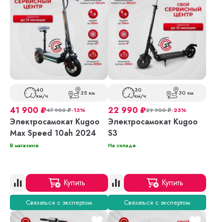
40
30
35 км
30 км
км/ч
км/ч
41 900
₽
22 990
₽
47 900
₽
-13%
29 900
₽
-23%
Электросамокат Kugoo
Электросамокат Kugoo
Max Speed 10ah 2024
S3
В магазине
На складе
Купить
Купить
Связаться с экспертом
Связаться с экспертом