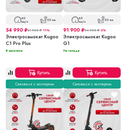
40
65
55 км
50 км
км/ч
км/ч
54 990
₽
91 900
₽
61 900
₽
-11%
94 900
₽
-3%
Электросамокат Kugoo
Электросамокат Kugoo
C1 Pro Plus
G1
В магазине
На складе
Купить
Купить
Связаться с экспертом
Связаться с экспертом