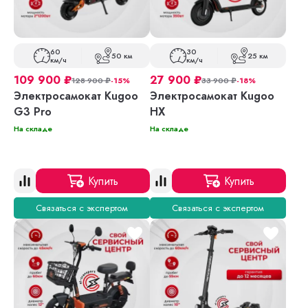
60
30
50 км
25 км
км/ч
км/ч
109 900
₽
27 900
₽
128 900
₽
-15%
33 900
₽
-18%
Электросамокат Kugoo
Электросамокат Kugoo
G3 Pro
HX
На складе
На складе
Купить
Купить
Связаться с экспертом
Связаться с экспертом