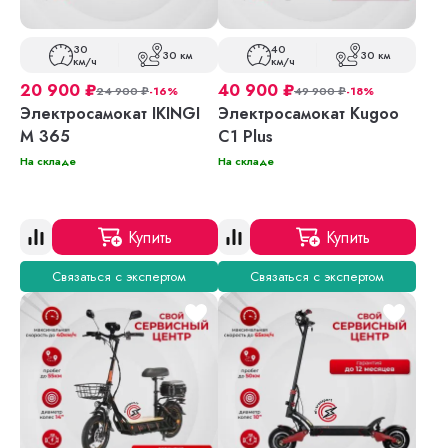
30
40
30 км
30 км
км/ч
км/ч
20 900
₽
40 900
₽
24 900
₽
-16%
49 900
₽
-18%
Электросамокат IKINGI
Электросамокат Kugoo
M 365
C1 Plus
На складе
На складе
Купить
Купить
Связаться с экспертом
Связаться с экспертом