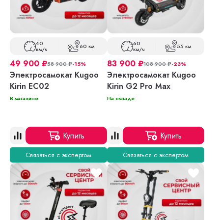
40
60
60 км
55 км
км/ч
км/ч
49 900
₽
83 900
₽
58 900
₽
-15%
108 900
₽
-23%
Электросамокат Kugoo
Электросамокат Kugoo
Kirin EC02
Kirin G2 Pro Max
В магазине
На складе
Купить
Купить
Связаться с экспертом
Связаться с экспертом