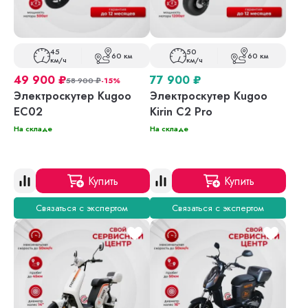
45
50
60 км
60 км
км/ч
км/ч
49 900
₽
77 900
₽
58 900
₽
-15%
Электроскутер Kugoo
Электроскутер Kugoo
EC02
Kirin C2 Pro
На складе
На складе
Купить
Купить
Связаться с экспертом
Связаться с экспертом