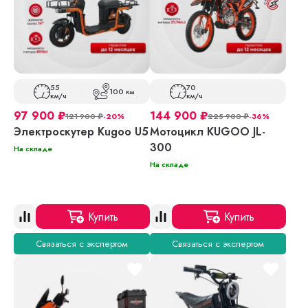
55
70
100 км
км/ч
км/ч
97 900
₽
144 900
₽
121 900
₽
-20%
225 900
₽
-36%
Электроскутер Kugoo U5
Мотоцикл KUGOO JL-
300
На складе
На складе
Купить
Купить
Связаться с экспертом
Связаться с экспертом