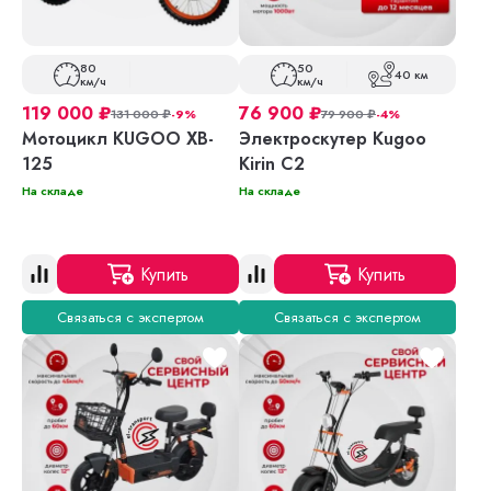
80
50
40 км
км/ч
км/ч
119 000
₽
76 900
₽
131 000
₽
-9%
79 900
₽
-4%
Мотоцикл KUGOO XB-
Электроскутер Kugoo
125
Kirin C2
На складе
На складе
Купить
Купить
Связаться с экспертом
Связаться с экспертом