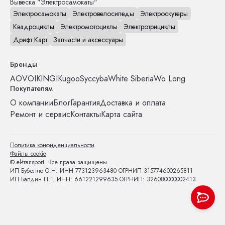
Вывеска "Электросамокаты"
Электросамокаты
Электровелосипеды
Электроскутеры
Квадроциклы
Электромотоциклы
Электротрициклы
Дрифт Карт
Запчасти и аксессуары
Бренды
AOVO
IKINGI
Kugoo
Syccyba
White Siberia
Wo Long
Покупателям
О компании
Блог
Гарантия
Доставка и оплата
Ремонт и сервис
Контакты
Карта сайта
Политика конфиденциальности
Файлы cookie
© el-transport Все права защищены.
ИП Бубелло О.Н. ИНН 773123963480 ОГРНИП 315774600265811
ИП Балдин П.Г. ИНН: 661221299635 ОГРНИП: 326080000002413