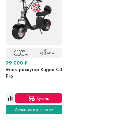
50
50 м
км/ч
99 000
₽
Электроскутер Kugoo С3
Pro
Купить
Связаться с экспертом