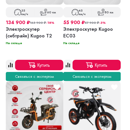
35
45
60 км
80 км
км/ч
км/ч
134 900
₽
55 900
₽
163 900
₽
-18%
57 900
₽
-3%
Электроскутер
Электроскутер Kugoo
(сибтрайк) Kugoo T2
EC03
На складе
На складе
Купить
Купить
Связаться с экспертом
Связаться с экспертом