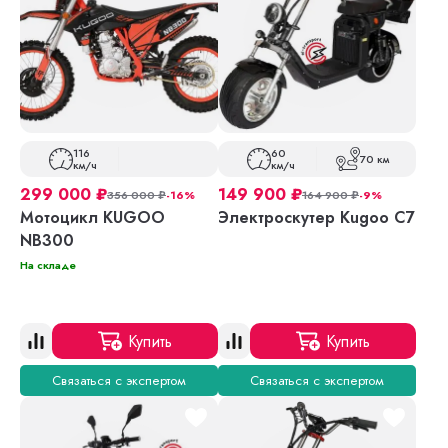
116
60
70 км
км/ч
км/ч
299 000
₽
149 900
₽
356 000
₽
-16%
164 900
₽
-9%
Мотоцикл KUGOO
Электроскутер Kugoo С7
NB300
На складе
Купить
Купить
Связаться с экспертом
Связаться с экспертом