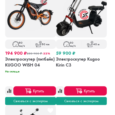
80
50
80 км
40 м
км/ч
км/ч
194 900
₽
59 900
₽
250 900
₽
-22%
Электроскутер (питбайк)
Электроскутер Kugoo
KUGOO WISH 04
Kirin C3
На складе
Купить
Купить
Связаться с экспертом
Связаться с экспертом