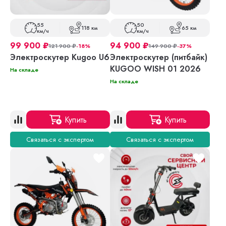
55
50
118 км
65 км
км/ч
км/ч
99 900
₽
94 900
₽
121 900
₽
-18%
149 900
₽
-37%
Электроскутер Kugoo U6
Электроскутер (питбайк)
KUGOO WISH 01 2026
На складе
На складе
Купить
Купить
Связаться с экспертом
Связаться с экспертом