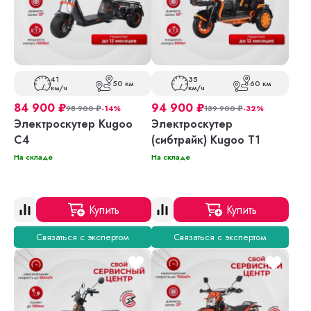
41
35
50 км
60 км
км/ч
км/ч
84 900
₽
94 900
₽
98 900
₽
-14%
139 900
₽
-32%
Электроскутер Kugoo
Электроскутер
C4
(сибтрайк) Kugoo T1
На складе
На складе
Купить
Купить
Связаться с экспертом
Связаться с экспертом