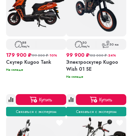
88
50
50 км
км/ч
км/ч
179 900
₽
99 900
₽
199 500
₽
-10%
132 000
₽
-24%
Скутер Kugoo Tank
Электроскутер Kugoo
Wish 01 SE
На складе
На складе
Купить
Купить
Связаться с экспертом
Связаться с экспертом