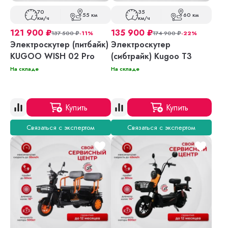
70
35
55 км
60 км
км/ч
км/ч
121 900
₽
135 900
₽
137 500
₽
-11%
174 900
₽
-22%
Электроскутер (питбайк)
Электроскутер
KUGOO WISH 02 Pro
(сибтрайк) Kugoo T3
На складе
На складе
Купить
Купить
Связаться с экспертом
Связаться с экспертом