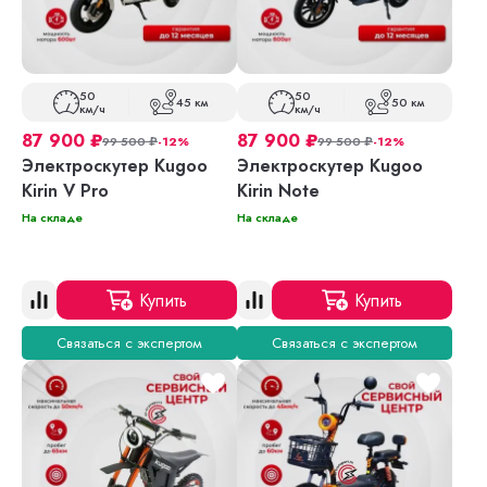
50
50
45 км
50 км
км/ч
км/ч
87 900
₽
87 900
₽
99 500
₽
-12%
99 500
₽
-12%
Электроскутер Kugoo
Электроскутер Kugoo
Kirin V Pro
Kirin Note
На складе
На складе
Купить
Купить
Связаться с экспертом
Связаться с экспертом