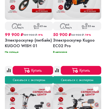
50
45
65 км
55 км
км/ч
км/ч
99 900
₽
50 900
₽
109 900
₽
-9%
62 900
₽
-19%
Электроскутер (питбайк)
Электроскутер Kugoo
KUGOO WISH 01
EC02 Pro
На складе
В магазине
Купить
Купить
Связаться с экспертом
Связаться с экспертом