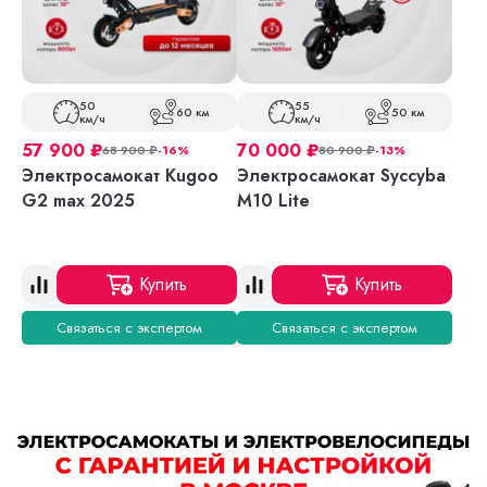
50
55
60 км
50 км
км/ч
км/ч
57 900
₽
70 000
₽
68 900
₽
-16%
80 900
₽
-13%
Электросамокат Kugoo
Электросамокат Syccyba
G2 max 2025
M10 Lite
Купить
Купить
Связаться с экспертом
Связаться с экспертом