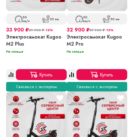
30
30
30 км
30 км
км/ч
км/ч
33 900
₽
32 900
₽
39 900
₽
-15%
37 900
₽
-13%
Электросамокат Kugoo
Электросамокат Kugoo
M2 Plus
M2 Pro
На складе
На складе
Купить
Купить
Связаться с экспертом
Связаться с экспертом