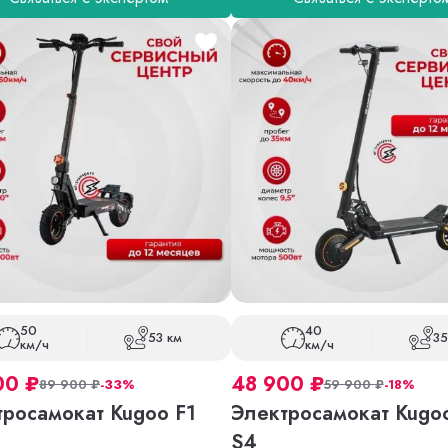
50
40
53 км
35
км/ч
км/ч
00
₽
48 900
₽
89 900
₽
-33%
59 900
₽
-18%
тросамокат Kugoo F1
Электросамокат Kugoo
S4