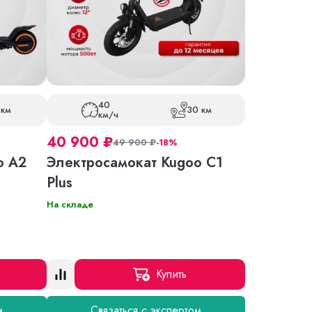
40
 км
30 км
км/ч
40 900
₽
49 900
₽
-18%
o A2
Электросамокат Kugoo C1
Plus
На складе
Купить
м
Связаться с экспертом