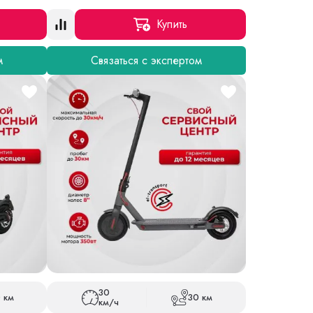
Купить
м
Связаться с экспертом
30
 км
30 км
км/ч