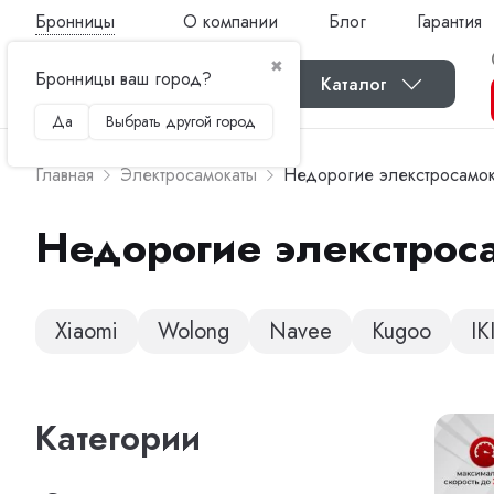
Бронницы
О компании
Блог
Гарантия
✖
Бронницы ваш город?
Каталог
Да
Выбрать другой город
Главная
Электросамокаты
Недорогие элекстросамо
Недорогие элекстрос
Xiaomi
Wolong
Navee
Kugoo
IK
Категории