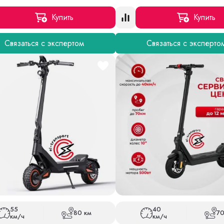
Купить
Купить
Связаться с экспертом
Связаться с эксперто
55
40
80 км
70
км/ч
км/ч