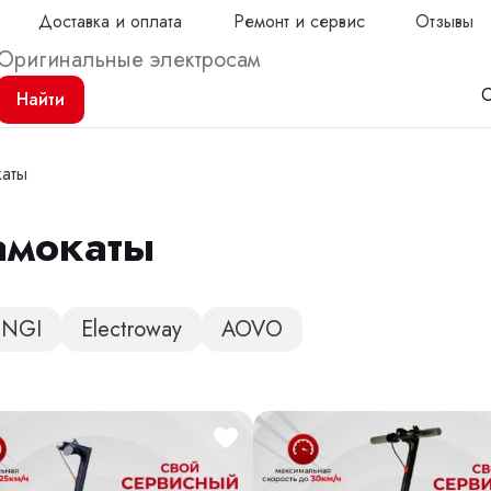
Доставка и оплата
Ремонт и сервис
Отзывы
С
Найти
каты
амокаты
Продол
INGI
Electroway
AOVO