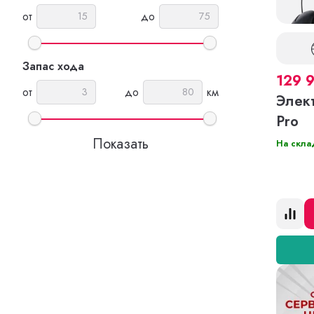
от
до
Запас хода
129 
от
до
км
Элек
Pro
На скла