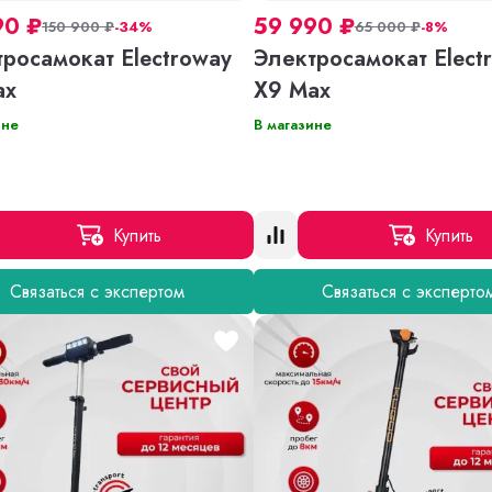
90
₽
59 990
₽
150 900
₽
-34%
65 000
₽
-8%
росамокат Electroway
Электросамокат Elect
ax
X9 Max
ине
В магазине
Купить
Купить
Связаться с экспертом
Связаться с эксперто