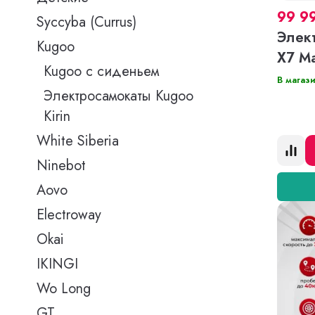
99 9
Syccyba (Currus)
Элект
Kugoo
X7 M
Kugoo с сиденьем
В магаз
Электросамокаты Kugoo
Kirin
White Siberia
Ninebot
Aovo
Electroway
Okai
IKINGI
Wo Long
GT