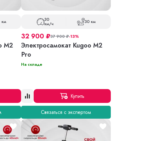
30
 км
30 км
км/ч
32 900
₽
37 900
₽
-13%
o M2
Электросамокат Kugoo M2
Pro
На складе
Купить
м
Связаться с экспертом