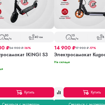
30
15
40 км
8
км/ч
км/ч
00
₽
14 900
₽
24 900
₽
-16%
17 900
₽
-17%
росамокат IKINGI S3
Электросамокат Kugo
На складе
де
Купить
Купить
Связаться с экспертом
Связаться с эксперто