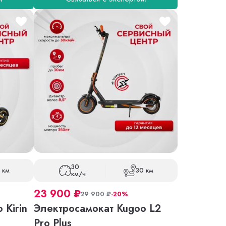
30
 км
30 км
км/ч
23 900
₽
29 900
₽
-20%
 Kirin
Электросамокат Kugoo L2
Pro Plus