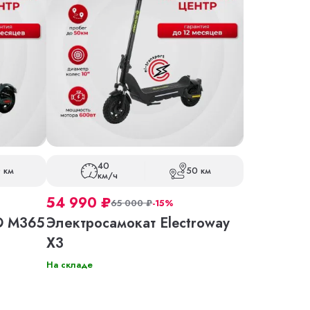
40
 км
50 км
км/ч
54 990
₽
65 000
₽
-15%
O M365
Электросамокат Electroway
X3
На складе