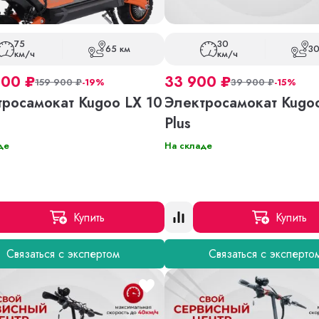
75
30
65 км
30
км/ч
км/ч
900
₽
33 900
₽
159 900
₽
-19%
39 900
₽
-15%
тросамокат Kugoo LX 10
Электросамокат Kugo
Plus
де
На складе
Купить
Купить
Связаться с экспертом
Связаться с эксперто