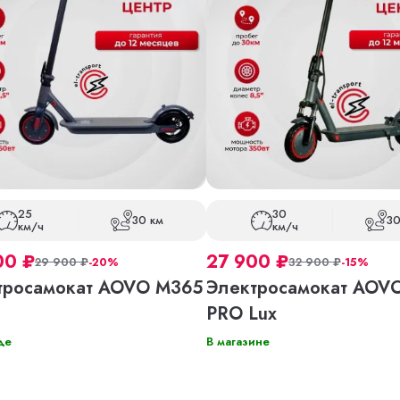
25
30
30 км
30
км/ч
км/ч
00
₽
27 900
₽
29 900
₽
-20%
32 900
₽
-15%
тросамокат AOVO M365
Электросамокат AOV
PRO Lux
де
В магазине