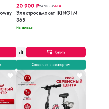
20 900
₽
24 900
₽
-16%
roway
Электросамокат IKINGI M
365
На складе
Купить
м
Связаться с экспертом