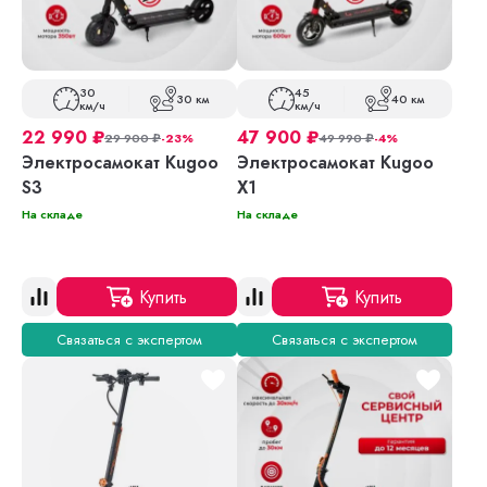
30
45
30 км
40 км
км/ч
км/ч
22 990
₽
47 900
₽
29 900
₽
-23%
49 990
₽
-4%
Электросамокат Kugoo
Электросамокат Kugoo
S3
X1
На складе
На складе
Купить
Купить
Связаться с экспертом
Связаться с экспертом