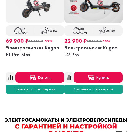
56
30
50 км
30 км
км/ч
км/ч
69 900
₽
22 900
₽
89 900
₽
-22%
27 900
₽
-18%
Электросамокат Kugoo
Электросамокат Kugoo
F1 Pro Max
L2 Pro
Купить
Купить
Связаться с экспертом
Связаться с экспертом