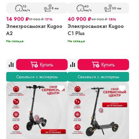
15
40
8 км
30 км
км/ч
км/ч
14 900
₽
40 900
₽
17 900
₽
-17%
49 900
₽
-18%
Электросамокат Kugoo
Электросамокат Kugoo
A2
C1 Plus
На складе
На складе
Купить
Купить
Связаться с экспертом
Связаться с экспертом