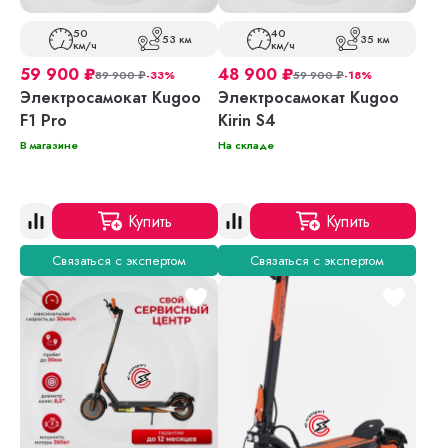
50
40
53 км
35 км
км/ч
км/ч
59 900
₽
48 900
₽
89 900
₽
-33%
59 900
₽
-18%
Электросамокат Kugoo
Электросамокат Kugoo
F1 Pro
Kirin S4
В магазине
На складе
Купить
Купить
Связаться с экспертом
Связаться с экспертом