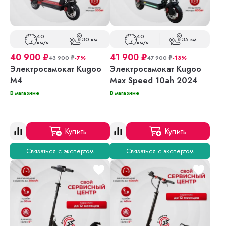
40
40
30 км
35 км
км/ч
км/ч
40 900
₽
41 900
₽
43 900
₽
-7%
47 900
₽
-13%
Электросамокат Kugoo
Электросамокат Kugoo
M4
Max Speed 10ah 2024
В магазине
В магазине
Купить
Купить
Связаться с экспертом
Связаться с экспертом