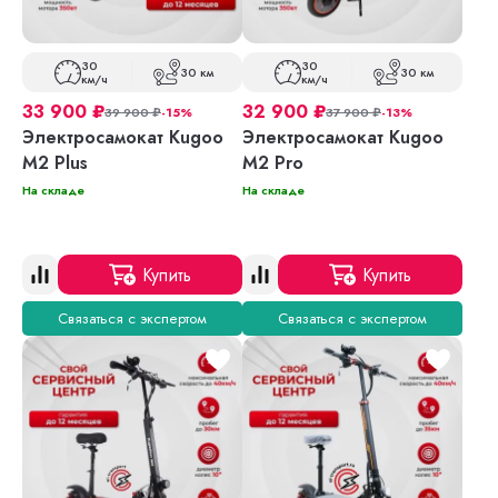
30
30
30 км
30 км
км/ч
км/ч
33 900
₽
32 900
₽
39 900
₽
-15%
37 900
₽
-13%
Электросамокат Kugoo
Электросамокат Kugoo
M2 Plus
M2 Pro
На складе
На складе
Купить
Купить
Связаться с экспертом
Связаться с экспертом