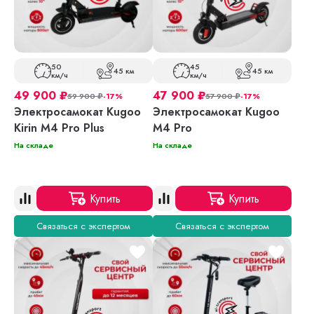
50
45
45 км
45 км
км/ч
км/ч
49 900
₽
47 900
₽
59 900
₽
-17%
57 900
₽
-17%
Электросамокат Kugoo
Электросамокат Kugoo
Kirin M4 Pro Plus
M4 Pro
На складе
На складе
Купить
Купить
Связаться с экспертом
Связаться с экспертом