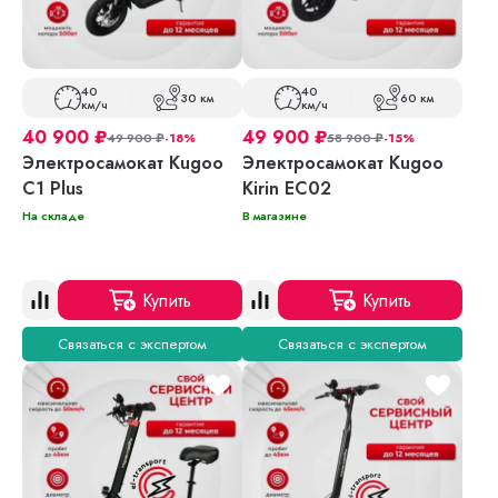
40
40
30 км
60 км
км/ч
км/ч
40 900
₽
49 900
₽
49 900
₽
-18%
58 900
₽
-15%
Электросамокат Kugoo
Электросамокат Kugoo
C1 Plus
Kirin EC02
На складе
В магазине
Купить
Купить
Связаться с экспертом
Связаться с экспертом