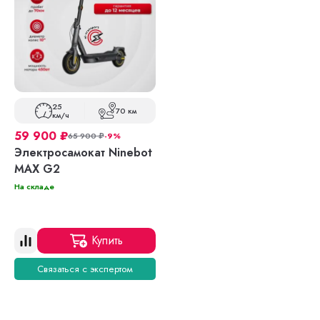
25
70 км
км/ч
59 900
₽
65 900
₽
-9%
Электросамокат Ninebot
MAX G2
На складе
Купить
Связаться с экспертом