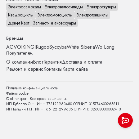
Электросамокаты
Электровелосипеды
Электроскутеры
Квадроциклы
Электромотоциклы
Электротрициклы
Дрифт Карт
Запчасти и аксессуары
Бренды
AOVO
IKINGI
Kugoo
Syccyba
White Siberia
Wo Long
Покупателям
О компании
Блог
Гарантия
Доставка и оплата
Ремонт и сервис
Контакты
Карта сайта
Политика конфиденциальности
Файлы cookie
© el-transport Все права защищены.
ИП Бубелло О.Н. ИНН 773123963480 ОГРНИП 315774600265811
ИП Балдин П.Г. ИНН: 661221299635 ОГРНИП: 326080000002413