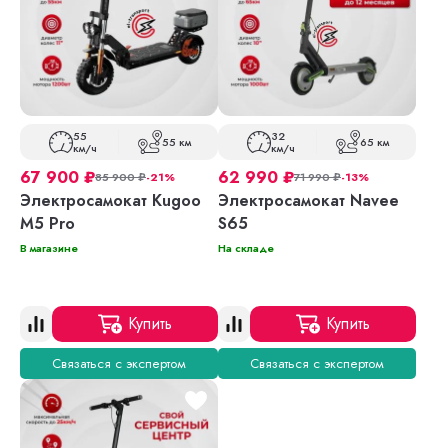
55
32
55 км
65 км
км/ч
км/ч
67 900
₽
62 990
₽
85 900
₽
-21%
71 990
₽
-13%
Электросамокат Kugoo
Электросамокат Navee
M5 Pro
S65
В магазине
На складе
Купить
Купить
Связаться с экспертом
Связаться с экспертом