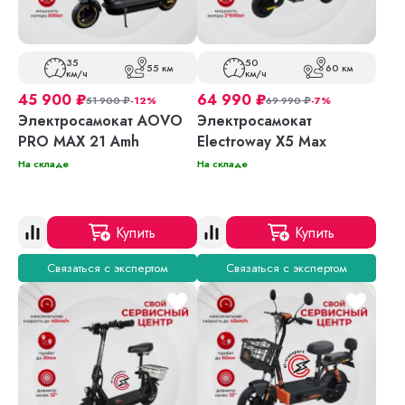
35
50
55 км
60 км
км/ч
км/ч
45 900
₽
64 990
₽
51 900
₽
-12%
69 990
₽
-7%
Электросамокат AOVO
Электросамокат
PRO MAX 21 Amh
Electroway X5 Max
На складе
На складе
Купить
Купить
Связаться с экспертом
Связаться с экспертом