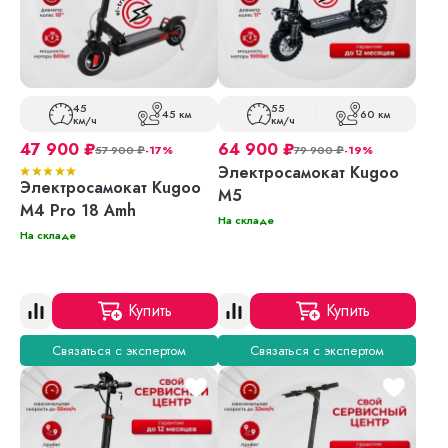
45
55
45 км
60 км
км/ч
км/ч
47 900
₽
64 900
₽
57 900
₽
-17%
79 900
₽
-19%
Электросамокат Kugoo
Электросамокат Kugoo
M5
M4 Pro 18 Amh
На складе
На складе
Купить
Купить
Связаться с экспертом
Связаться с экспертом