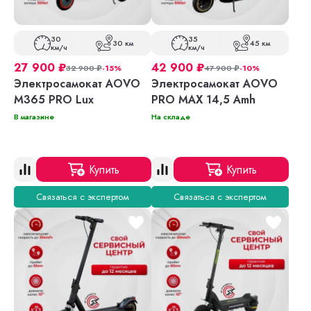
30
35
30 км
45 км
км/ч
км/ч
27 900
₽
42 900
₽
32 900
₽
-15%
47 900
₽
-10%
Электросамокат AOVO
Электросамокат AOVO
M365 PRO Lux
PRO MAX 14,5 Amh
В магазине
На складе
Купить
Купить
Связаться с экспертом
Связаться с экспертом