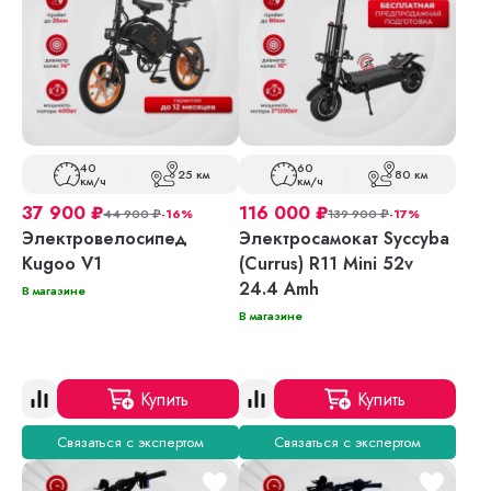
40
60
25 км
80 км
км/ч
км/ч
37 900
₽
116 000
₽
44 900
₽
-16%
139 900
₽
-17%
Электровелосипед
Электросамокат Syccyba
Kugoo V1
(Currus) R11 Mini 52v
24.4 Amh
В магазине
В магазине
Купить
Купить
Связаться с экспертом
Связаться с экспертом