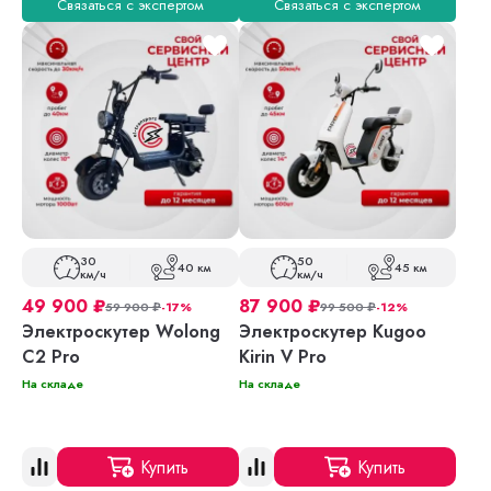
Связаться с экспертом
Связаться с экспертом
30
50
40 км
45 км
км/ч
км/ч
49 900
₽
87 900
₽
59 900
₽
-17%
99 500
₽
-12%
Электроскутер Wolong
Электроскутер Kugoo
C2 Pro
Kirin V Pro
На складе
На складе
Купить
Купить