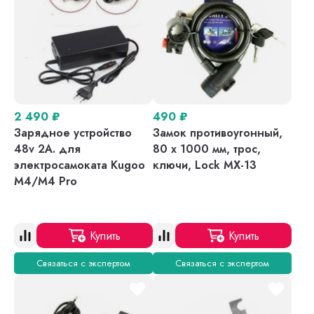
2 490
₽
490
₽
Зарядное устройство
Замок противоугонный,
48v 2A. для
80 х 1000 мм, трос,
электросамоката Kugoo
ключи, Lock MX-13
M4/M4 Pro
Купить
Купить
Связаться с экспертом
Связаться с экспертом