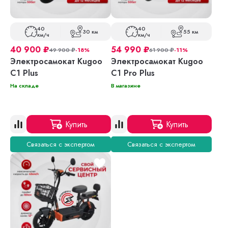
40
40
30 км
55 км
км/ч
км/ч
40 900
₽
54 990
₽
49 900
₽
-18%
61 900
₽
-11%
Электросамокат Kugoo
Электросамокат Kugoo
C1 Plus
C1 Pro Plus
На складе
В магазине
Купить
Купить
Связаться с экспертом
Связаться с экспертом