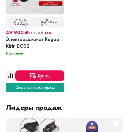
40
60 км
км/ч
49 900
₽
58 900
₽
-15%
Электросамокат Kugoo
Kirin EC02
В магазине
Купить
Связаться с экспертом
Лидеры продаж