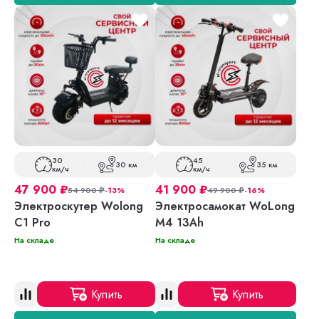
30
45
30 км
35 км
км/ч
км/ч
47 900
₽
41 900
₽
54 900
₽
-13%
49 900
₽
-16%
Электроскутер Wolong
Электросамокат WoLong
C1 Pro
M4 13Ah
На складе
На складе
Купить
Купить