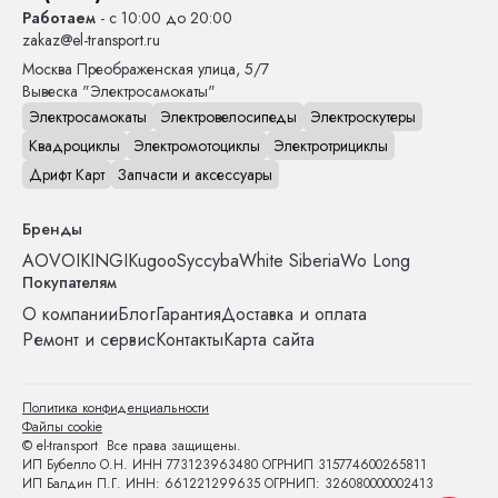
Работаем
- с 10:00 до 20:00
zakaz@el-transport.ru
Москва
Преображенская улица, 5/7
Вывеска "Электросамокаты"
Электросамокаты
Электровелосипеды
Электроскутеры
Квадроциклы
Электромотоциклы
Электротрициклы
Дрифт Карт
Запчасти и аксессуары
Бренды
AOVO
IKINGI
Kugoo
Syccyba
White Siberia
Wo Long
Покупателям
О компании
Блог
Гарантия
Доставка и оплата
Ремонт и сервис
Контакты
Карта сайта
Политика конфиденциальности
Файлы cookie
© el-transport Все права защищены.
ИП Бубелло О.Н. ИНН 773123963480 ОГРНИП 315774600265811
ИП Балдин П.Г. ИНН: 661221299635 ОГРНИП: 326080000002413