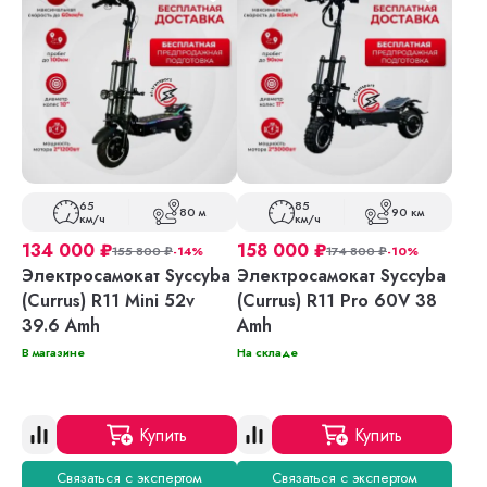
65
85
80 м
90 км
км/ч
км/ч
134 000
₽
158 000
₽
155 800
₽
-14%
174 800
₽
-10%
Электросамокат Syccyba
Электросамокат Syccyba
(Currus) R11 Mini 52v
(Currus) R11 Pro 60V 38
39.6 Amh
Amh
В магазине
На складе
Купить
Купить
Связаться с экспертом
Связаться с экспертом