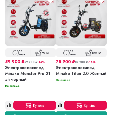
55
55
70 км
100 км
км/ч
км/ч
59 900
₽
75 900
₽
69 900
₽
-14%
89 900
₽
-16%
Электровелосипед
Электровелосипед
Minako Monster Pro 21
Minako Titan 2.0 Желтый
ah черный
На складе
На складе
Купить
Купить