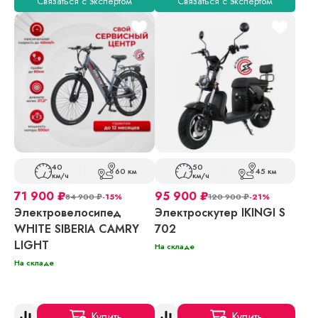
Связаться с экспертом
Связаться с экспертом
40
50
60 км
45 км
км/ч
км/ч
71 900
₽
95 900
₽
84 900
₽
-15%
120 900
₽
-21%
Электровелосипед
Электроскутер IKINGI S
WHITE SIBERIA CAMRY
702
LIGHT
На складе
На складе
Купить
Купить