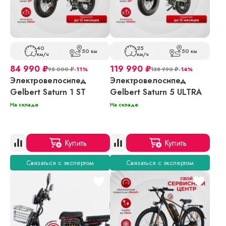
40
25
50 км
50 км
км/ч
км/ч
84 990
₽
119 990
₽
95 000
₽
-11%
138 990
₽
-14%
Электровелосипед
Электровелосипед
Gelbert Saturn 1 ST
Gelbert Saturn 5 ULTRA
На складе
На складе
Купить
Купить
Связаться с экспертом
Связаться с экспертом