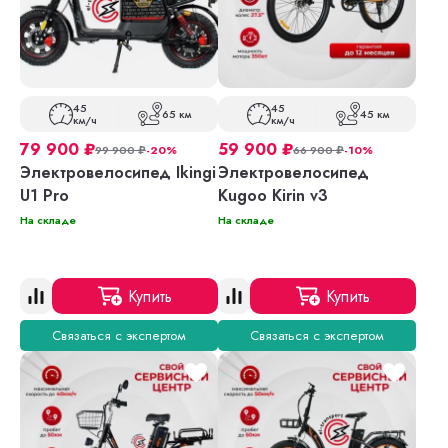
45
45
65 км
45 км
км/ч
км/ч
79 900
₽
59 900
₽
99 900
₽
-20%
66 900
₽
-10%
Электровелосипед Ikingi
Электровелосипед
U1 Pro
Kugoo Kirin v3
На складе
На складе
Купить
Купить
Связаться с экспертом
Связаться с экспертом