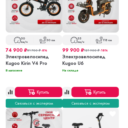
50
55
50 км
118 км
км/ч
км/ч
74 900
₽
99 900
₽
81 700
₽
-8%
121 900
₽
-18%
Электровелосипед
Электровелосипед
Kugoo Kirin V4 Pro
Kugoo U6
В магазине
На складе
Купить
Купить
Связаться с экспертом
Связаться с экспертом