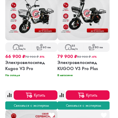
50
55
60 км
80 км
км/ч
км/ч
66 900
₽
79 900
₽
72 900
₽
-8%
82 900
₽
-4%
Электровелосипед
Электровелосипед
Kugoo V3 Pro
KUGOO V3 Pro Plus
На складе
В магазине
Купить
Купить
Связаться с экспертом
Связаться с экспертом