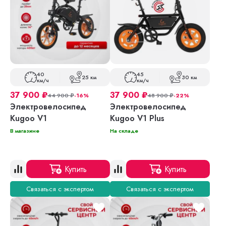
40
45
25 км
30 км
км/ч
км/ч
37 900
₽
37 900
₽
44 900
₽
-16%
48 900
₽
-22%
Электровелосипед
Электровелосипед
Kugoo V1
Kugoo V1 Plus
В магазине
На складе
Купить
Купить
Связаться с экспертом
Связаться с экспертом