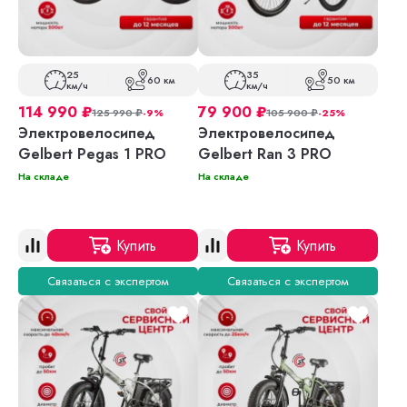
25
35
60 км
50 км
км/ч
км/ч
114 990
₽
79 900
₽
125 990
₽
-9%
105 900
₽
-25%
Электровелосипед
Электровелосипед
Gelbert Pegas 1 PRO
Gelbert Ran 3 PRO
На складе
На складе
Купить
Купить
Связаться с экспертом
Связаться с экспертом