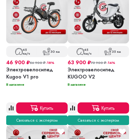
45
45
30 км
35 км
км/ч
км/ч
46 900
₽
63 900
₽
56 900
₽
-18%
73 900
₽
-14%
Электровелосипед
Электровелосипед
Kugoo V1 pro
KUGOO V2
В магазине
В магазине
Купить
Купить
Связаться с экспертом
Связаться с экспертом