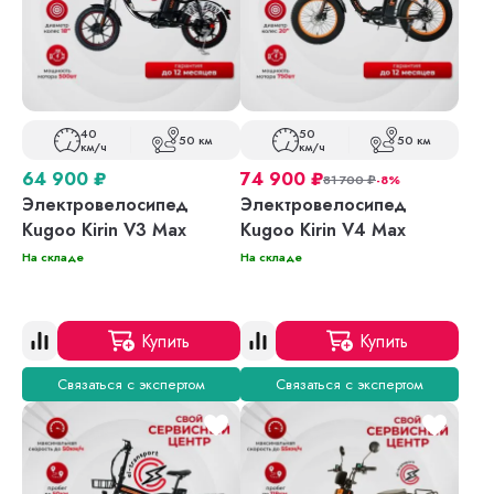
40
50
50 км
50 км
км/ч
км/ч
64 900
₽
74 900
₽
81 700
₽
-8%
Электровелосипед
Электровелосипед
Kugoo Kirin V3 Max
Kugoo Kirin V4 Max
На складе
На складе
Купить
Купить
Связаться с экспертом
Связаться с экспертом