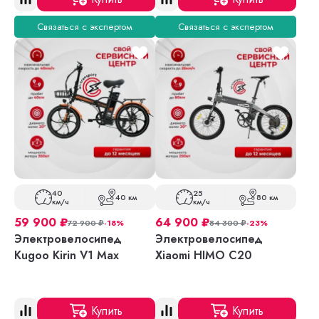
Связаться с экспертом
Связаться с экспертом
40
25
40 км
80 км
км/ч
км/ч
59 900
₽
64 900
₽
72 900
₽
-18%
84 300
₽
-23%
Электровелосипед
Электровелосипед
Kugoo Kirin V1 Max
Xiaomi HIMO C20
Купить
Купить