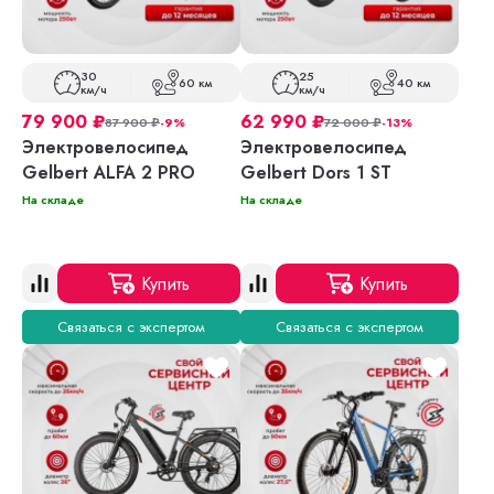
30
25
60 км
40 км
км/ч
км/ч
79 900
₽
62 990
₽
87 900
₽
-9%
72 000
₽
-13%
Электровелосипед
Электровелосипед
Gelbert ALFA 2 PRO
Gelbert Dors 1 ST
На складе
На складе
Купить
Купить
Связаться с экспертом
Связаться с экспертом