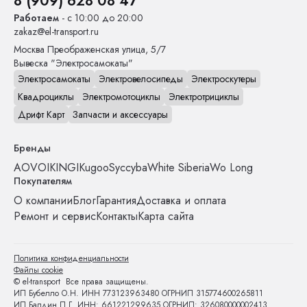
8 (909) 628 08 47
Работаем
- с 10:00 до 20:00
zakaz@el-transport.ru
Москва
Преображенская улица, 5/7
Вывеска "Электросамокаты"
Электросамокаты
Электровелосипеды
Электроскутеры
Квадроциклы
Электромотоциклы
Электротрициклы
Дрифт Карт
Запчасти и аксессуары
Бренды
AOVO
IKINGI
Kugoo
Syccyba
White Siberia
Wo Long
Покупателям
О компании
Блог
Гарантия
Доставка и оплата
Ремонт и сервис
Контакты
Карта сайта
Политика конфиденциальности
Файлы cookie
© el-transport Все права защищены.
ИП Бубелло О.Н. ИНН 773123963480 ОГРНИП 315774600265811
ИП Балдин П.Г. ИНН: 661221299635 ОГРНИП: 326080000002413