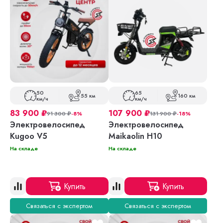
50
65
55 км
160 км
км/ч
км/ч
83 900
₽
107 900
₽
91 300
₽
-8%
131 900
₽
-18%
Электровелосипед
Электровелосипед
Kugoo V5
Maikaolin H10
На складе
На складе
Купить
Купить
Связаться с экспертом
Связаться с экспертом