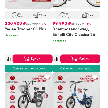
50
25
90 км
0 км
км/ч
км/ч
200 900
₽
99 990
₽
220 900
₽
-9%
121 900
₽
-18%
Yadea Trooper 01 Plus
Электровелосипед
Benelli City Classica 26
На складе
На складе
Купить
Купить
Связаться с экспертом
Связаться с экспертом