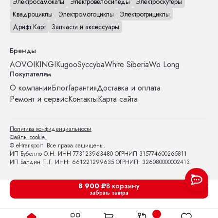
Электросамокаты
Электровелосипеды
Электроскутеры
Квадроциклы
Электромотоциклы
Электротрициклы
Дрифт Карт
Запчасти и аксессуары
Бренды
AOVO
IKINGI
Kugoo
Syccyba
White Siberia
Wo Long
Покупателям
О компании
Блог
Гарантия
Доставка и оплата
Ремонт и сервис
Контакты
Карта сайта
Политика конфиденциальности
Файлы cookie
© el-transport Все права защищены.
ИП Бубелло О.Н. ИНН 773123963480 ОГРНИП 315774600265811
ИП Балдин П.Г. ИНН: 661221299635 ОГРНИП: 326080000002413
8 900
₽
В корзину
забрать завтра