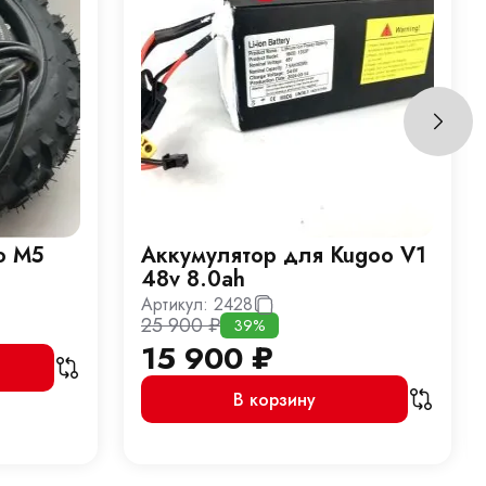
o M5
Аккумулятор для Kugoo V1
48v 8.0ah
Артикул:
2428
25 900
₽
39%
15 900
₽
В корзину