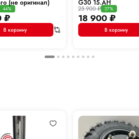
ro (не оригинал)
G30 15.AH
25 900
₽
44%
27%
0
₽
18 900
₽
В корзину
В корзину