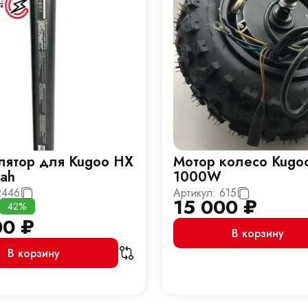
лятор для Kugoo HX
Мотор колесо Kugo
6ah
1000W
2446
Артикул:
615
15 000
₽
42%
00
₽
В корзину
В корзину