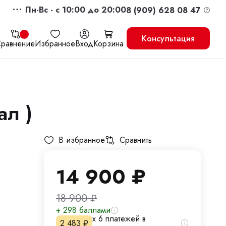
Пн-Вс - c 10:00 до 20:00
8 (909) 628 08 47
Консультация
равнение
Избранное
Вход
Корзина
ал )
жить
Перейти в корзину
В избранное
Сравнить
14 900
₽
18 900
₽
+ 298 баллами
х 6 платежей в
2 483
₽