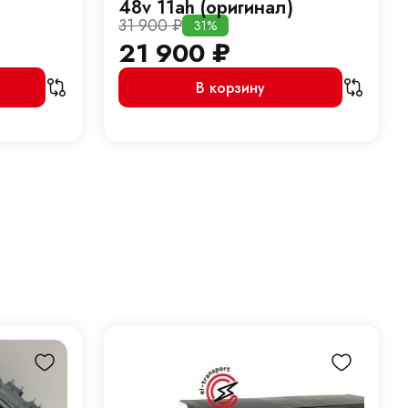
48v 11ah (оригинал)
31 900
₽
31%
21 900
₽
В корзину