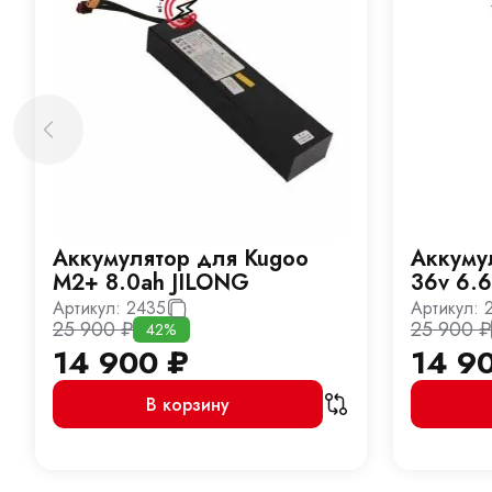
Аккумулятор для Kugoo
Аккуму
M2+ 8.0ah JILONG
36v 6.
Артикул:
2435
Артикул:
25 900
₽
25 900
₽
42%
14 900
₽
14 9
В корзину