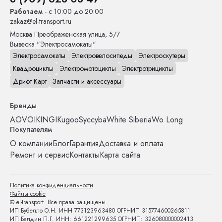
Работаем
- с 10:00 до 20:00
zakaz@el-transport.ru
Москва
Преображенская улица, 5/7
Вывеска "Электросамокаты"
Электросамокаты
Электровелосипеды
Электроскутеры
Квадроциклы
Электромотоциклы
Электротрициклы
Дрифт Карт
Запчасти и аксессуары
Бренды
AOVO
IKINGI
Kugoo
Syccyba
White Siberia
Wo Long
Покупателям
О компании
Блог
Гарантия
Доставка и оплата
Ремонт и сервис
Контакты
Карта сайта
Политика конфиденциальности
Файлы cookie
© el-transport Все права защищены.
ИП Бубелло О.Н. ИНН 773123963480 ОГРНИП 315774600265811
ИП Балдин П.Г. ИНН: 661221299635 ОГРНИП: 326080000002413